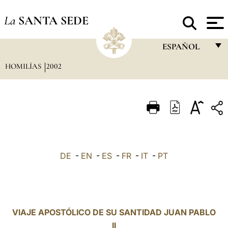
La
SANTA SEDE
ESPAÑOL
HOMILÍAS
2002
FRANÇAIS
ENGLISH
ITALIANO
PORTUGUÊS
ESPAÑOL
DE
-
EN
-
ES
-
FR
-
IT
-
PT
DEUTSCH
POLSKI
العربيّة
VIAJE APOSTÓLICO DE SU SANTIDAD JUAN PABLO
II
中文