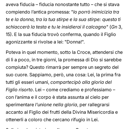
aveva fiducia – fiducia nonostante tutto – che si stava
compiendo l’antica promessa: "
Io porrò inimicizia tra
te e la donna, tra la tua stirpe e la sua stirpe: questa ti
schiaccerà la testa e tu le insidierai il calcagno
" (
Gn
3,
15). E la sua fiducia trovò conferma, quando il Figlio
agonizzante si rivolse a lei: "Donna!".
Poteva in quel momento, sotto la Croce, attendersi che
di lì a poco, in tre giorni, la promessa di Dio si sarebbe
compiuta? Questo rimarrà per sempre un segreto del
suo cuore. Sappiamo, però, una cosa: Lei, la prima fra
tutti gli esseri umani,
compartecipò alla gloria del
Figlio risorto
. Lei – come crediamo e professiamo –
con l’anima e il corpo è stata assunta al cielo per
sperimentare
l’unione nella gloria
, per rallegrarsi
accanto al Figlio dei frutti della Divina Misericordia e
ottenerli a coloro che cercano rifugio in Lei.