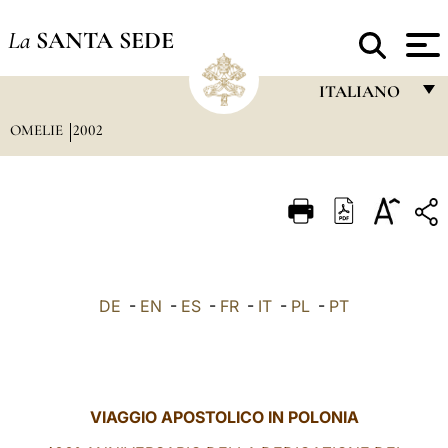
La
SANTA SEDE
ITALIANO
OMELIE
2002
FRANÇAIS
ENGLISH
ITALIANO
PORTUGUÊS
ESPAÑOL
DE
-
EN
-
ES
-
FR
-
IT
-
PL
-
PT
DEUTSCH
POLSKI
العربيّة
VIAGGIO APOSTOLICO IN POLONIA
中文