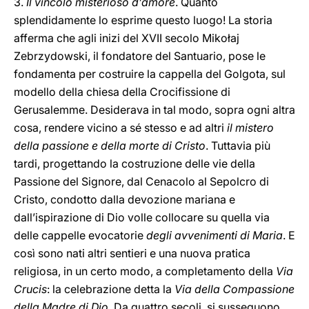
3.
Il vincolo misterioso d’amore
. Quanto
splendidamente lo esprime questo luogo! La storia
afferma che agli inizi del XVII secolo Mikołaj
Zebrzydowski, il fondatore del Santuario, pose le
fondamenta per costruire la cappella del Golgota, sul
modello della chiesa della Crocifissione di
Gerusalemme. Desiderava in tal modo, sopra ogni altra
cosa, rendere vicino a sé stesso e ad altri
il mistero
della passione e della morte di Cristo
. Tuttavia più
tardi, progettando la costruzione delle vie della
Passione del Signore, dal Cenacolo al Sepolcro di
Cristo, condotto dalla devozione mariana e
dall’ispirazione di Dio volle collocare su quella via
delle cappelle evocatorie
degli avvenimenti di Maria
. E
così sono nati altri sentieri e una nuova pratica
religiosa, in un certo modo, a completamento della
Via
Crucis
: la celebrazione detta la
Via della Compassione
della Madre di Dio
. Da quattro secoli, si susseguono