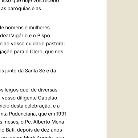
or isso que hoje vos recebo
 as paróquias e as
 de homens e mulheres
rdeal Vigário e o Bispo
re ao vosso cuidado pastoral.
ação para o Clero, que nos
 junto da Santa Sé e da
s leigos que, de diversas
 vosso diligente Capelão,
ício desta celebração, e a
anta Pudenciana, que em 1991
s meses, o Pe. Alberto Mena
mo Bati, depois de dez anos
e ao jovem Mark Angelo, que