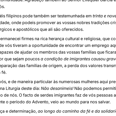
ós.
 fiéis filipinos pode também ser testemunhada em
trinta e nov
Cidade, onde podeis promover as vossas nobres tradições cri
úrgicos e apostólicos que ali são oferecidos.
ermanecei firmes na rica herança cultural e religiosa, que co
 de vós tiveram a oportunidade de encontrar um emprego aqui
 capazes de ajudar os membros das vossas famílias que fica
por que sejam poucos
a condição de imigrantes causou grav
separação das famílias de origem, a perda dos valores trans
 fé.
vós, e de maneira particular às numerosas mulheres aqui pre
a Liturgia deste dia:
Não desanimeis!
Não podemos permitir
 de nós. O facto de serdes imigrantes faz de vós pessoas a
e o período do Advento, veio ao mundo para nos salvar.
nça e determinação,
ao longo do caminho da fé e da solidar