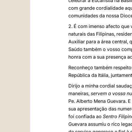
celebrar a Eucaristia na Basí
com grande cordialidade aqu
comunidades da nossa Dioc
2. É com imenso afecto que 
naturais das Filipinas, resid
Auxiliar para a área central
Saúdo também o vosso compat
honra com a sua presença aq
Reconheço também respeitosa
República da Itália, juntame
Dirijo a minha cordial sauda
maneiras,
servem a vossa n
Pe. Alberto Mena Guevara. E 
sua apresentação das numeros
foi confiada ao
Sentro Filipi
Guevara assumiu o rico lega
de serviço generoso e fiel 