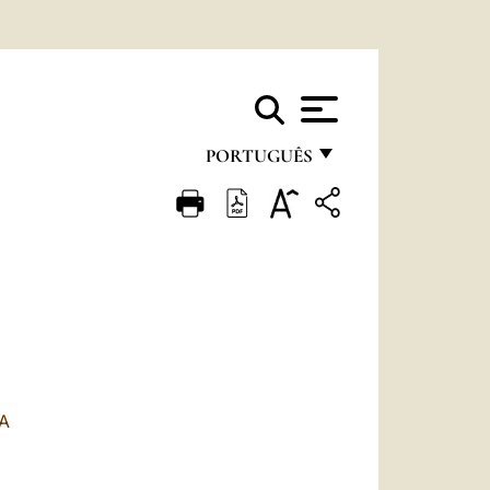
PORTUGUÊS
FRANÇAIS
ENGLISH
ITALIANO
PORTUGUÊS
ESPAÑOL
DEUTSCH
A
POLSKI