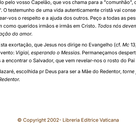
o pelo vosso Capelão, que vos chama para a "comunhão", o
 O testemunho de uma vida autenticamente cristã vai conse
ar-vos o respeito e a ajuda dos outros. Peço a todas as pe
 como queridos irmãos e irmãs em Cristo.
Todos nós devem
zação do amor.
sta exortação, que Jesus nos dirige no Evangelho (cf.
Mc
13
dvento:
Vigiai, esperando o Messias.
Permaneçamos desperto
 a encontrar o Salvador, que vem revelar-nos o rosto do Pai 
Nazaré, escolhida pr Deus para ser a Mãe do Redentor,
torne
Redentor.
© Copyright 2002- Libreria Editrice Vaticana