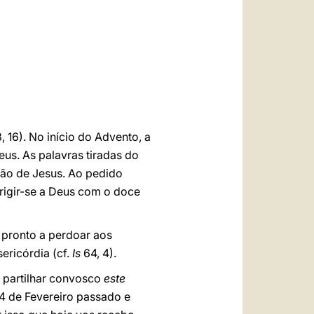
العربيّة
中文
LATINE
, 16). No início do Advento, a
us. As palavras tiradas do
ção de Jesus. Ao pedido
rigir-se a Deus com o doce
 pronto a perdoar aos
ericórdia (cf.
Is
64, 4).
r partilhar convosco
este
24 de Fevereiro passado e