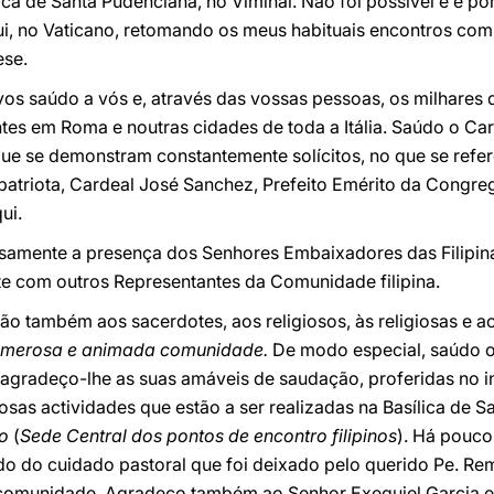
lica de Santa Pudenciana, no Viminal. Não foi possível e é p
i, no Vaticano, retomando os meus habituais encontros com
ese.
vos saúdo a vós e, através das vossas pessoas, os milhares
entes em Roma e noutras cidades de toda a Itália. Saúdo o Ca
, que se demonstram constantemente solícitos, no que se refe
riota, Cardeal José Sanchez, Prefeito Emérito da Congreg
ui.
mente a presença dos Senhores Embaixadores das Filipinas
nte com outros Representantes da Comunidade filipina.
ção também aos sacerdotes, aos religiosos, às religiosas e ao
umerosa e animada comunidade.
De modo especial, saúdo o
agradeço-lhe as suas amáveis de saudação, proferidas no in
as actividades que estão a ser realizadas na Basílica de S
no
(
Sede Central dos pontos de encontro filipinos
). Há pouco
do do cuidado pastoral que foi deixado pelo querido Pe. Re
à comunidade. Agradeço também ao Senhor Exequiel Garcia 