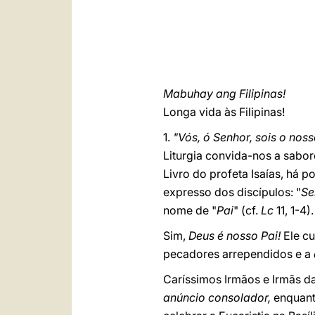
Mabuhay ang Filipinas!
Longa vida às Filipinas!
1.
"Vós, ó Senhor, sois o nos
Liturgia convida-nos a sabo
Livro do profeta Isaías, há 
expresso dos discípulos: "
Se
nome de "
Pai
" (cf.
Lc
11, 1-4).
Sim,
Deus é nosso Pai!
Ele cu
pecadores arrependidos e a
Caríssimos Irmãos e Irmãs da
anúncio consolador,
enquant