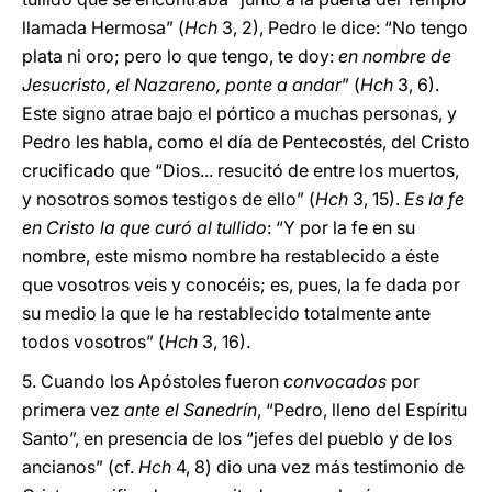
llamada Hermosa” (
Hch
3, 2), Pedro le dice: “No tengo
plata ni oro; pero lo que tengo, te doy:
en nombre de
Jesucristo, el Nazareno, ponte a andar
” (
Hch
3, 6).
Este signo atrae bajo el pórtico a muchas personas, y
Pedro les habla, como el día de Pentecostés, del Cristo
crucificado que “Dios... resucitó de entre los muertos,
y nosotros somos testigos de ello” (
Hch
3, 15).
Es la fe
en Cristo la que curó al tullido
: “Y por la fe en su
nombre, este mismo nombre ha restablecido a éste
que vosotros veis y conocéis; es, pues, la fe dada por
su medio la que le ha restablecido totalmente ante
todos vosotros” (
Hch
3, 16).
5. Cuando los Apóstoles fueron
convocados
por
primera vez
ante el Sanedrín
, “Pedro, lleno del Espíritu
Santo”, en presencia de los “jefes del pueblo y de los
ancianos” (cf.
Hch
4, 8) dio una vez más testimonio de