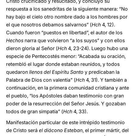
Cristo crucificado y resucitado, y concluyó su
respuesta a los sanedritas de la siguiente manera: “No
hay bajo el cielo otro nombre dado a los hombres por
el que nosotros debamos salvarnos” (
Hch
4, 12).
Cuando fueron “puestos en libertad”, el autor de los
Hechos
narra que volvieron “a los suyos” y con ellos
dieron gloria al Señor (
Hch
4, 23-24). Luego hubo una
especie de Pentecostés menor: “Acabada su oración,
retembló el lugar donde estaban reunidos, y todos
quedaron
llenos del Espíritu Santo
y predicaban la
Palabra de Dios con valentía” (
Hch
4, 31). Y también a
continuación, en la primera comunidad cristiana y ante
el pueblo, “los Apóstoles daban testimonio con gran
poder de la resurrección del Señor Jesús. Y gozaban
todos de gran simpatía” (
Hch
4, 33).
Manifestación particular de este intrépido testimonio
de Cristo será
el diácono Esteban
, el primer mártir, del