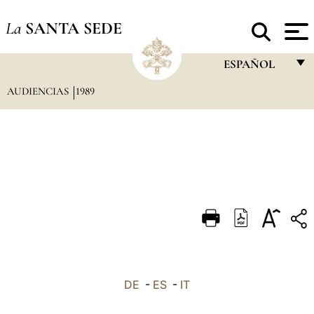
La
SANTA SEDE
ESPAÑOL
AUDIENCIAS
1989
FRANÇAIS
ENGLISH
ITALIANO
PORTUGUÊS
ESPAÑOL
DEUTSCH
POLSKI
العربيّة
DE
-
ES
-
IT
中文