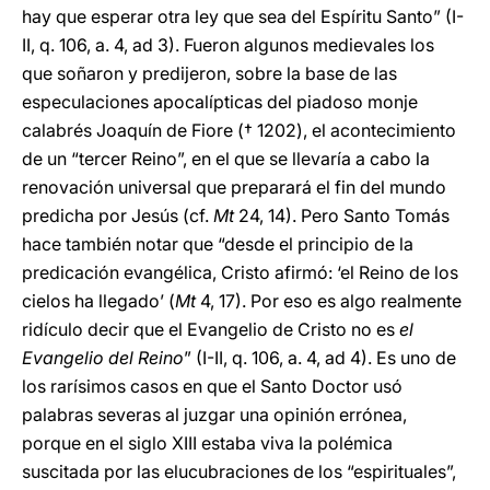
hay que esperar otra ley que sea del Espíritu Santo” (I-
II, q. 106, a. 4, ad 3). Fueron algunos medievales los
que soñaron y predijeron, sobre la base de las
especulaciones apocalípticas del piadoso monje
calabrés Joaquín de Fiore († 1202), el acontecimiento
de un “tercer Reino”, en el que se llevaría a cabo la
renovación universal que preparará el fin del mundo
predicha por Jesús (cf.
Mt
24, 14). Pero Santo Tomás
hace también notar que “desde el principio de la
predicación evangélica, Cristo afirmó: ‘el Reino de los
cielos ha llegado’ (
Mt
4, 17). Por eso es algo realmente
ridículo decir que el Evangelio de Cristo no es
el
Evangelio del Reino
” (I-II, q. 106, a. 4, ad 4). Es uno de
los rarísimos casos en que el Santo Doctor usó
palabras severas al juzgar una opinión errónea,
porque en el siglo XIII estaba viva la polémica
suscitada por las elucubraciones de los “espirituales”,