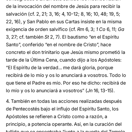
de la invocación del nombre de Jesús para recibir la
salvación (cf. 2, 21; 3, 16; 4, 10-12; 8, 16; 10, 48; 19, 5;
22, 16), y San Pablo en sus Cartas insiste en la misma
exigencia de orden salvífico (cf.
Rm
6, 3;
1 Co
6, 11;
Ga
3, 27; cf. también
St
2, 7). El bautismo “en el Espíritu
Santo”, conferido “en el nombre de Cristo”, hace
concreto el don trinitario que Jesús mismo prometió la
tarde de la Última Cena, cuando dijo a los Apóstoles:
“El Espíritu de la verdad... me dará gloria, porque
recibirá de lo mío y os lo anunciará a vosotros. Todo lo
que tiene el Padre es mío. Por eso he dicho: recibirá de
lo mío y os lo anunciará a vosotros” (
Jn
16, 13-15).
4. También en todas las acciones realizadas después
de Pentecostés bajo el influjo del Espíritu Santo, los
Apóstoles se refieren a Cristo como a razón, a
principio, a potencia operante. Así, en la curación del
tullido que se encontraba “junto a la puerta del Templo