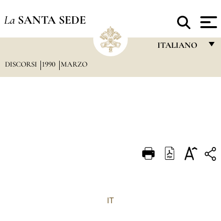
La
SANTA SEDE
ITALIANO
DISCORSI
1990
MARZO
FRANÇAIS
ENGLISH
ITALIANO
PORTUGUÊS
ESPAÑOL
DEUTSCH
POLSKI
العربيّة
IT
中文