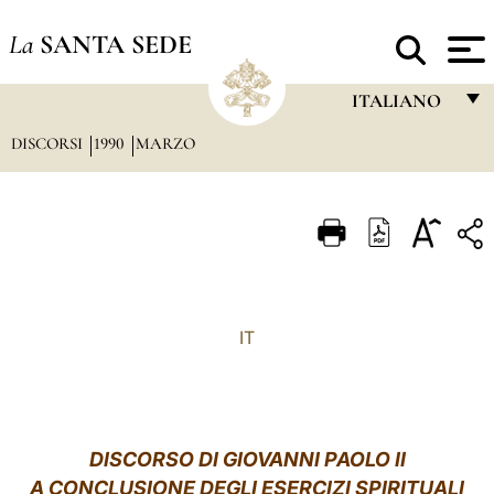
La
SANTA SEDE
ITALIANO
DISCORSI
1990
MARZO
FRANÇAIS
ENGLISH
ITALIANO
PORTUGUÊS
ESPAÑOL
IT
DEUTSCH
POLSKI
العربيّة
DISCORSO DI GIOVANNI PAOLO II
A CONCLUSIONE DEGLI ESERCIZI SPIRITUALI
中文