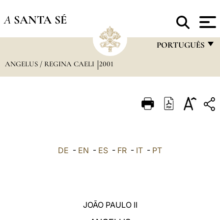
A
SANTA SÉ
PORTUGUÊS
ANGELUS / REGINA CAELI
2001
FRANÇAIS
ENGLISH
ITALIANO
PORTUGUÊS
ESPAÑOL
DE
-
EN
-
ES
-
FR
-
IT
-
PT
DEUTSCH
POLSKI
العربيّة
JOÃO PAULO II
中文