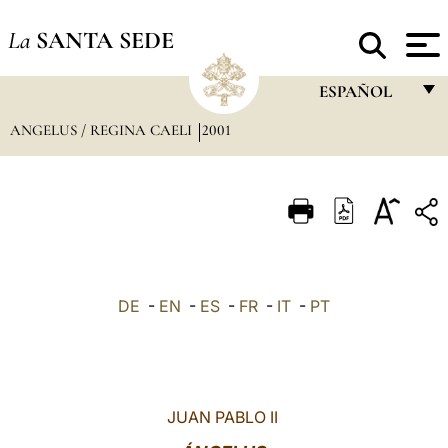
La
SANTA SEDE
ESPAÑOL
ANGELUS / REGINA CAELI
2001
FRANÇAIS
ENGLISH
ITALIANO
PORTUGUÊS
ESPAÑOL
DE
-
EN
-
ES
-
FR
-
IT
-
PT
DEUTSCH
POLSKI
العربيّة
JUAN PABLO II
中文