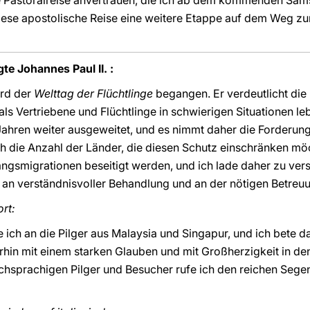
e Pastoralreise anvertrauen, die ich ab dem kommenden Sams
se apostolische Reise eine weitere Etappe auf dem Weg zur 
e Johannes Paul II. :
rd der
Welttag der Flüchtlinge
begangen. Er verdeutlicht die P
ls Vertriebene und Flüchtlinge in schwierigen Situationen leb
Jahren weiter ausgeweitet, und es nimmt daher die Forderun
ch die Anzahl der Länder, die diesen Schutz einschränken mö
ngsmigrationen beseitigt werden, und ich lade daher zu ver
e an verständnisvoller Behandlung und an der nötigen Betreu
ort:
 ich an die Pilger aus Malaysia und Singapur, und ich bete da
rhin mit einem starken Glauben und mit Großherzigkeit in d
chsprachigen Pilger und Besucher rufe ich den reichen Sege