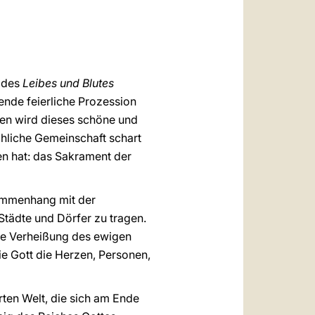
العربيّة
中文
LATINE
t des
Leibes und Blutes
ende feierliche Prozession
den wird dieses schöne und
rchliche Gemeinschaft schart
sen hat: das Sakrament der
sammenhang mit der
Städte und Dörfer zu tragen.
ine Verheißung des ewigen
die Gott die Herzen, Personen,
ten Welt, die sich am Ende