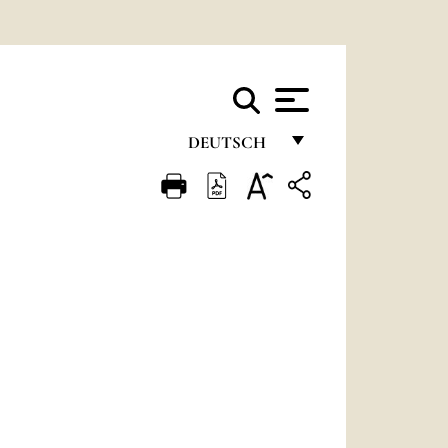
DEUTSCH
FRANÇAIS
ENGLISH
ITALIANO
PORTUGUÊS
ESPAÑOL
DEUTSCH
POLSKI