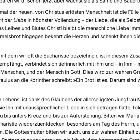
aren wird. Schon jetzt aber wächst sie als Same und Sauert
l der neuen, von Christus erlösten Menschheit ist die Fülle
t der Liebe
in höchster Vollendung – der Liebe, die als Selb
s Leibes und Blutes Christi bleibt die menschliche Liebe i
lsbrot hingegen bekehrt die Herzen und schenkt ihnen die 
 mit dem wir oft die Eucharistie bezeichnen, ist in diesem 
empfängt, verbindet sich tiefinnerlich mit Ihm und – in Ihm – m
im Menschen, und der Mensch in Gott. Dies wird zur wahren 
ulus an die Korinther schreibt: »Ein Brot ist es. Darum sind w
n Lebens, ist dank des Glaubens der allerseligsten Jungfra
hn mit unaussprechlicher Liebe in sich getragen hatte, fol
is unters Kreuz und bis zur Auferstehung. Bitten wir Maria,
charistie wiederzuentdecken, besonders am Tag des Herrn, u
en. Die Gottesmutter bitten wir auch, uns zur wahren Einheit 