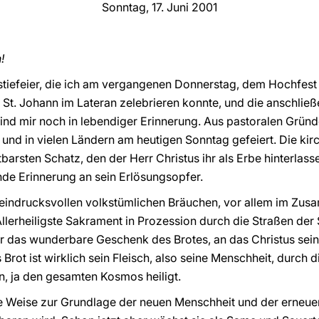
Sonntag, 17. Juni 2001
!
istiefeier, die ich am vergangenen Donnerstag, dem Hochfes
 St. Johann im Lateran zelebrieren konnte, und die anschließ
ind mir noch in lebendiger Erinnerung. Aus pastoralen Grün
ien und in vielen Ländern am heutigen Sonntag gefeiert. Die ki
barsten Schatz, den der Herr Christus ihr als Erbe hinterlas
de Erinnerung an sein Erlösungsopfer.
it eindrucksvollen volkstümlichen Bräuchen, vor allem im Zu
Allerheiligste Sakrament in Prozession durch die Straßen der 
ber das wunderbare Geschenk des Brotes, an das Christus se
rot ist wirklich sein Fleisch, also seine Menschheit, durch 
, ja den gesamten Kosmos heiligt.
se Weise zur Grundlage der neuen Menschheit und der erneuer