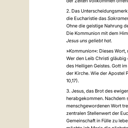
der Zeiten vollkommen offenb
2. Das Unterscheidungsmerkma
die Eucharistie das
Sakramen
Ohne die geistige Nahrung de
Die Kommunion mit dem Himme
Jesus uns geliebt hat
.
»
Kommunion
«: Dieses Wort,
Wer den Leib Christi gläubig 
des Heiligen Geistes. Gott 
der Kirche. Wie der Apostel Pa
10,17).
3. Jesus, das Brot des ewige
herabgekommen. Nachdem sie I
menschgewordenen Wort treu b
zentralen Stellenwert der Eu
Gemeinschaft in Fülle zu leb