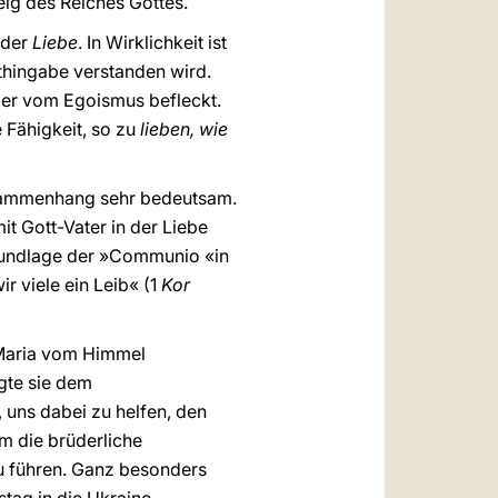
eig des Reiches Gottes.
 der
Liebe
. In Wirklichkeit ist
sthingabe verstanden wird.
mmer vom Egoismus befleckt.
Fähigkeit, so zu
lieben, wie
Zusammenhang sehr bedeutsam.
it Gott-Vater in der Liebe
Grundlage der »Communio «in
ir viele ein Leib« (1
Kor
u Maria vom Himmel
gte sie dem
 uns dabei zu helfen, den
m die brüderliche
zu führen. Ganz besonders