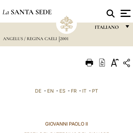
La
SANTA SEDE
ITALIANO
ANGELUS / REGINA CAELI
2001
FRANÇAIS
ENGLISH
ITALIANO
PORTUGUÊS
ESPAÑOL
DE
-
EN
-
ES
-
FR
-
IT
-
PT
DEUTSCH
POLSKI
العربيّة
GIOVANNI PAOLO II
中文