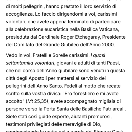
di molti pellegrini, hanno prestato il loro servizio di
accoglienza. Lo faccio dirigendomi a voi, carissimi
volontari, che avete appena terminato di partecipare
alla celebrazione eucaristica nella Basilica Vaticana,
presieduta dal Cardinale Roger Etchegaray, Presidente
del Comitato del Grande Giubileo dell'Anno 2000.
Vedo in voi, Fratelli e Sorelle carissimi,
i quasi
settantamila volontari
, giovani e adulti di tanti Paesi,
che nel corso dell'Anno giubilare sono venuti in questa
città degli Apostoli per mettersi al servizio dei
pellegrini dell'Anno Santo. Fedeli al motto che recate
scritto sulla vostra divisa: "Ero forestiero e mi avete
accolto" (
Mt
25,35), avete accompagnato migliaia di
persone verso la Porta Santa delle Basiliche Patriarcali.
Siete stati così guide esperte, aiutanti premurosi,
testimoni privilegiati delle meraviglie di Dio,
sperimentando la verità della parola del Signore Gesù