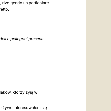
n, rivolgendo un particolare
fetto.
eli e pellegrini presenti:
laków, którzy żyją w
ze żywo interesowałem się