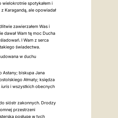
wielokrotnie spotykałem i
y z Karagandą, ale opowiadał
litwie zawierzałem Was i
nnie dawał Wam tę moc Ducha
eśladowań. I Wam z serca
 takiego świadectwa.
 budowana w duchu
o Astany; biskupa Jana
ostolskiego Ałmaty; księdza
 iuris
i wszystkich obecnych
do sióstr zakonnych. Drodzy
romnej przestrzeni
sterską posługę w tych