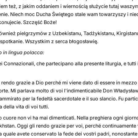
m też, z jakim oddaniem i wiernością służycie tutaj waszym
nie. Niech moc Ducha Świętego stale wam towarzyszy i nie
okonujecie. Szczęść Boże!
wnież pielgrzymów z Uzbekistanu, Tadżykistanu, Kirgistanu
o spotkanie. Wszystkim z serca błogosławię.
o in lingua polacca:
ei Connazionali, che partecipano alla presente liturgia, e tutti
 rendo grazie a Dio perché mi viene dato di essere in mezzo 
sorte. Mi parlava molto di voi l'indimenticabile Don Władysła
mmirato per la fedeltà sacerdotale e il suo slancio. Fu part
ella vita di voi tutti.
io cuore non vi ha mai dimenticati. Nella preghiera ogni giorn
zakhstan. Oggi gli rendo grazie per voi, perché continuament
lla quale avete conservato la fede dei vostri padri, nonostant