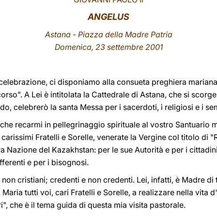
ANGELUS
Astana - Piazza della Madre Patria
Domenica, 23 settembre 2001
 celebrazione, ci disponiamo alla consueta preghiera mariana 
o". A Lei è intitolata la Cattedrale di Astana, che si scorg
, celebrerò la santa Messa per i sacerdoti, i religiosi e i sem
e recarmi in pellegrinaggio spirituale al vostro Santuario m
carissimi Fratelli e Sorelle, venerate la Vergine col titolo di 
ra Nazione del Kazakhstan: per le sue Autorità e per i cittadini,
fferenti e per i bisognosi.
e non cristiani; credenti e non credenti. Lei, infatti, è Madre di t
i Maria tutti voi, cari Fratelli e Sorelle, a realizzare nella vit
tri", che è il tema guida di questa mia visita pastorale.