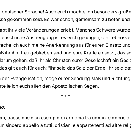
 deutscher Sprache! Auch euch möchte ich besonders grüßen
Messe gekommen seid. Es war schön, gemeinsam zu beten und 
abt ihr viele Veränderungen erlebt. Manches Schwere wurde 
menschliche Anstrengung ist es euch gelungen, die Lebensver
eche ich euch meine Anerkennung aus für euren Einsatz und 
aß ihr ihm treu geblieben seid und eure Kräfte einsetzt, das s
arum gehen, daß ihr als Christen eurer Gesellschaft ein Ges
s gilt auch für euch: "Ihr seid das Salz der Erde. Ihr seid das
rn der Evangelisation, möge eurer Sendung Maß und Richtun
teile ich euch allen den Apostolischen Segen.
* * *
do:
an, paese che è un esempio di armonia tra uomini e donne di 
n sincero appello a tutti, cristiani e appartenenti ad altre rel