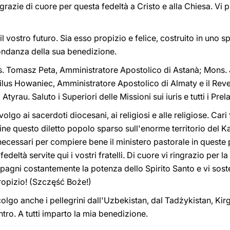
grazie di cuore per questa fedeltà a Cristo e alla Chiesa. Vi 
l vostro futuro. Sia esso propizio e felice, costruito in uno 
ondanza della sua benedizione.
s. Tomasz Peta, Amministratore Apostolico di Astanà; Mons.
lus Howaniec, Amministratore Apostolico di Almaty e il Rev
yrau. Saluto i Superiori delle Missioni sui iuris e tutti i Prela
volgo ai sacerdoti diocesani, ai religiosi e alle religiose. Cari f
udine questo diletto popolo sparso sull'enorme territorio del
cessari per compiere bene il ministero pastorale in queste p
eltà servite qui i vostri fratelli. Di cuore vi ringrazio per la 
ompagni costantemente la potenza dello Spirito Santo e vi so
propizio! (Szczęść Boże!)
lgo anche i pellegrini dall'Uzbekistan, dal Tadżykistan, Kirgi
tro. A tutti imparto la mia benedizione.