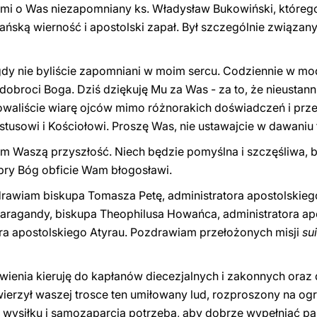
i o Was niezapomniany ks. Władysław Bukowiński, którego 
ńską wierność i apostolski zapał. Był szczególnie związan
dy nie byliście zapomniani w moim sercu. Codziennie w mod
 dobroci Boga. Dziś dziękuję Mu za Was - za to, że nieusta
howaliście wiarę ojców mimo różnorakich doświadczeń i prz
stusowi i Kościołowi. Proszę Was, nie ustawajcie w dawaniu
am Waszą przyszłość. Niech będzie pomyślna i szczęśliwa,
bry Bóg obficie Wam błogosławi.
rawiam biskupa Tomasza Petę, administratora apostolskieg
aragandy, biskupa Theophilusa Howańca, administratora ap
ora apostolskiego Atyrau. Pozdrawiam przełożonych misji
sui
enia kieruję do kapłanów diecezjalnych i zakonnych oraz 
owierzył waszej trosce ten umiłowany lud, rozproszony na og
 wysiłku i samozaparcia potrzeba, aby dobrze wypełniać pa