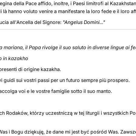
ina della Pace affido, inoltre, i Paesi limitrofi al Kazakhsta
i là hanno voluto venire a manifestare la loro fede e il loro af
ucia all'Ancella del Signore:
"Angelus Domini..."
 mariana, il Papa rivolge il suo saluto in diverse lingue ai fed
to in kazakho
 presenti di origine kazakha.
i guidi sui vostri passi per un futuro sempre più prospero.
ccolga voi e le vostre famiglie sotto il suo manto.
Rodaków, którzy uczestniczą w tej liturgii i wszystkich Po
 Was i Bogu dziękuję, że dane mi jest być pośród Was. Zaws