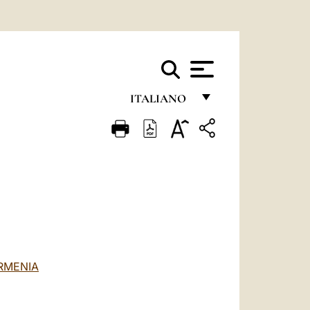
ITALIANO
FRANÇAIS
ENGLISH
ITALIANO
PORTUGUÊS
ESPAÑOL
DEUTSCH
ARMENIA
POLSKI