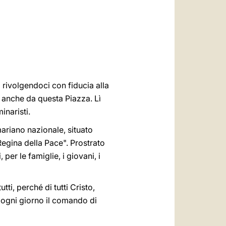
العربيّة
中文
LATINE
rivolgendoci con fiducia alla
e anche da questa Piazza. Lì
inaristi.
ariano nazionale, situato
"Regina della Pace". Prostrato
 per le famiglie, i giovani, i
utti, perché di tutti Cristo,
a d'ogni giorno il comando di