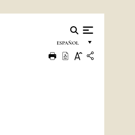
ESPAÑOL
FRANÇAIS
ENGLISH
ITALIANO
PORTUGUÊS
ESPAÑOL
DEUTSCH
POLSKI