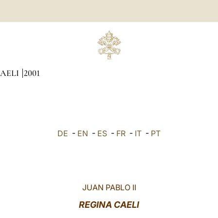
CAELI
2001
DE
-
EN
-
ES
-
FR
-
IT
-
PT
JUAN PABLO II
REGINA CAELI