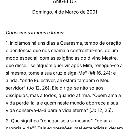
ANGELUS
LATINE
Domingo, 4 de Março de 2001
Caríssimos Irmãos e Irmãs!
1. Iniciámos há uns dias a Quaresma, tempo de oração
e penitência que nos chama a confrontar-nos, de um
modo especial, com as exigências do divino Mestre,
que disse: "se alguém quer vir após Mim, renegue-se a
si mesmo, tome a sua cruz e siga-Me" (
Mt
16, 24); e
ainda: "onde Eu estiver, ali estará também o Meu
servidor" (
Jo
12, 26). Ele dirige-se não só aos
discípulos, mas a todos, quando afirma: "Quem ama a
vida perdê-la-á e quem neste mundo aborrece a sua
vida conserva-la-á para a vida eterna" (
Jo
12, 25).
2. Que significa "renegar-se a si mesmo", "odiar a
própria vida"? Tais expressões, mal entendidas, deram