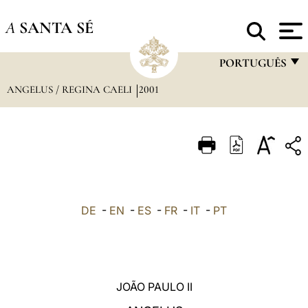
A
SANTA SÉ
PORTUGUÊS
ANGELUS / REGINA CAELI
2001
FRANÇAIS
ENGLISH
ITALIANO
PORTUGUÊS
ESPAÑOL
DE
-
EN
-
ES
-
FR
-
IT
-
PT
DEUTSCH
POLSKI
العربيّة
JOÃO PAULO II
中文