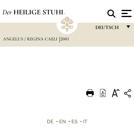
Der
HEILIGE STUHL
DEUTSCH
ANGELUS / REGINA CAELI
2001
FRANÇAIS
ENGLISH
ITALIANO
PORTUGUÊS
ESPAÑOL
DEUTSCH
POLSKI
العربيّة
DE
-
EN
-
ES
-
IT
中文