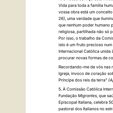
Vida para toda a família hum
vossa obra está um conceito
26), uma verdade que ilumina 
que nenhum poder humano po
religiosa, partilhada não só
Por isso, o trabalho da Com
isto é um fruto precioso nu
Internacional Católica unida
procurar novas formas de co
Recordando-me de vós nas m
Igreja, invoco de coração so
Príncipe dos reis da terra"
(
5. À Comissão Católica Inte
Fundação
Migrantes,
que saú
Episcopal Italiana, celebra 5
pastoral dos Italianos no es