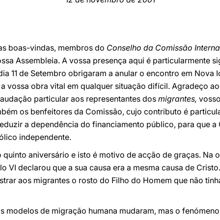
ar as boas-vindas, membros do
Conselho da Comissão Interna
ssa Assembleia. A vossa presença aqui é particularmente sign
dia 11 de Setembro obrigaram a anular o encontro em Nova I
 vossa obra vital em qualquer situação difícil. Agradeço a
 saudação particular aos representantes dos
migrantes,
vosso
ambém os benfeitores da Comissão, cujo contributo é particu
duzir a dependência do financiamento público, para que a
lico independente.
o quinto aniversário e isto é motivo de acção de graças. Na
o VI declarou que a sua causa era a mesma causa de Cristo.
rar aos migrantes o rosto do Filho do Homem que não tinha
os modelos de migração humana mudaram, mas o fenómeno 