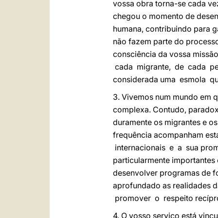
vossa obra torna-se cada ve
chegou o momento de desenv
humana, contribuindo para g
não fazem parte do processo
consciência da vossa missão
cada migrante, de cada pess
considerada uma esmola que
3. Vivemos num mundo em que
complexa. Contudo, paradoxa
duramente os migrantes e os 
frequência acompanham estas
internacionais e a sua promo
particularmente importantes 
desenvolver programas de f
aprofundado as realidades d
promover o respeito recípro
4. O vosso serviço está vinc