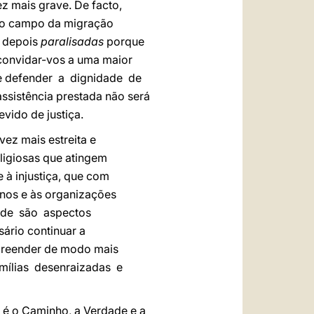
z mais grave. De facto,
 no campo da migração
 depois
paralisadas
porque
convidar-vos a uma maior
 e defender a dignidade de
sistência prestada não será
ido de justiça.
ez mais estreita e
ligiosas que atingem
 à injustiça, que com
nos e às organizações
dade são aspectos
ário continuar a
preender de modo mais
amílias desenraizadas e
e é o Caminho, a Verdade e a