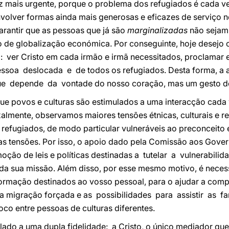
z mais urgente, porque o problema dos refugiados é cada ve
olver formas ainda mais generosas e eficazes de serviço
arantir que as pessoas que já são
marginalizadas
não sejam
 de globalização económica. Por conseguinte, hoje desejo 
: ver Cristo em cada irmão e irmã necessitados, proclamar
oa deslocada e de todos os refugiados. Desta forma, a as
 depende da vontade do nosso coração, mas um gesto dev
 povos e culturas são estimulados a uma interacção cada v
lmente, observamos maiores tensões étnicas, culturais e re
refugiados, de modo particular vulneráveis ao preconceito e
 tensões. Por isso, o apoio dado pela Comissão aos Gover
ção de leis e políticas destinadas a tutelar a vulnerabili
da sua missão. Além disso, por esse mesmo motivo, é necess
ormação destinados ao vosso pessoal, para o ajudar a com
a migração forçada e as possibilidades para assistir as f
co entre pessoas de culturas diferentes.
ulado a uma dupla fidelidade: a Cristo, o único mediador qu