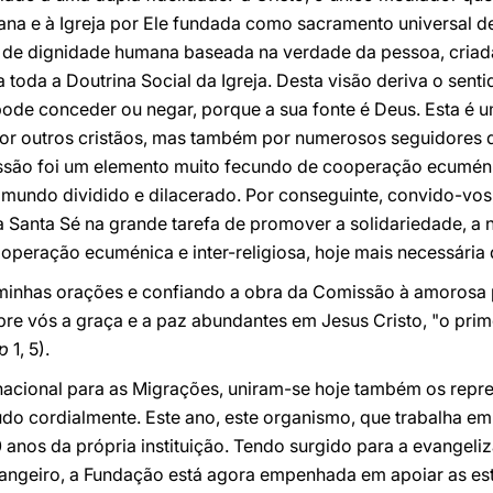
ana e à Igreja por Ele fundada como sacramento universal d
 de dignidade humana baseada na verdade da pessoa, criad
toda a Doutrina Social da Igreja. Desta visão deriva o sentid
de conceder ou negar, porque a sua fonte é Deus. Esta é 
 por outros cristãos, mas também por numerosos seguidores 
issão foi um elemento muito fecundo de cooperação ecuméni
m mundo dividido e dilacerado. Por conseguinte, convido-v
 à Santa Sé na grande tarefa de promover a solidariedade, a
operação ecuménica e inter-religiosa, hoje mais necessária
inhas orações e confiando a obra da Comissão à amorosa 
bre vós a graça e a paz abundantes em Jesus Cristo, "o pri
Ap
1, 5).
rnacional para as Migrações, uniram-se hoje também os rep
do cordialmente. Este ano, este organismo, que trabalha e
0 anos da própria instituição. Tendo surgido para a evangeli
trangeiro, a Fundação está agora empenhada em apoiar as estr