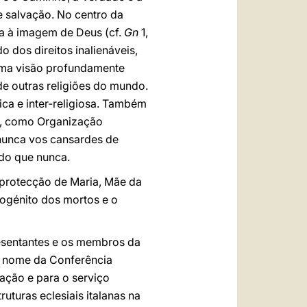
e salvação. No centro da
a à imagem de Deus (cf.
Gn
1,
o dos direitos inalienáveis,
uma visão profundamente
de outras religiões do mundo.
ca e inter-religiosa. Também
os, como Organização
 nunca vos cansardes de
 do que nunca.
protecção de Maria, Mãe da
mogénito dos mortos e o
resentantes e os membros da
m nome da Conferência
zação e para o serviço
uturas eclesiais italanas na