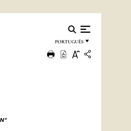
PORTUGUÊS
FRANÇAIS
ENGLISH
ITALIANO
PORTUGUÊS
ESPAÑOL
DEUTSCH
ON"
POLSKI