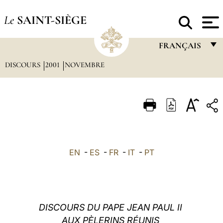
Le
SAINT-SIÈGE
FRANÇAIS
DISCOURS
2001
NOVEMBRE
FRANÇAIS
ENGLISH
ITALIANO
PORTUGUÊS
ESPAÑOL
EN
-
ES
-
FR
-
IT
-
PT
DEUTSCH
POLSKI
العربيّة
DISCOURS DU PAPE JEAN PAUL II
AUX PÈLERINS RÉUNIS
中文