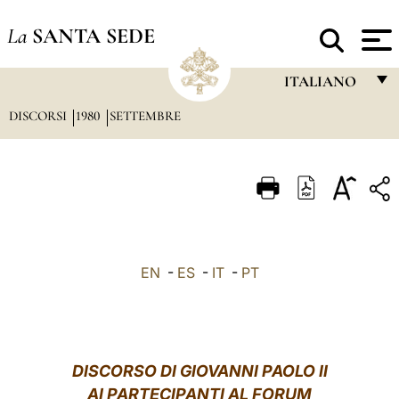
La
SANTA SEDE
ITALIANO
DISCORSI
1980
SETTEMBRE
FRANÇAIS
ENGLISH
ITALIANO
PORTUGUÊS
ESPAÑOL
EN
-
ES
-
IT
-
PT
DEUTSCH
POLSKI
العربيّة
DISCORSO DI GIOVANNI PAOLO II
AI PARTECIPANTI AL FORUM
中文