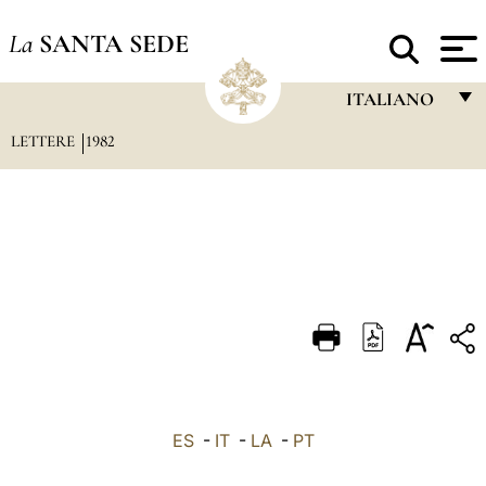
La
SANTA SEDE
ITALIANO
LETTERE
1982
FRANÇAIS
ENGLISH
ITALIANO
PORTUGUÊS
ESPAÑOL
DEUTSCH
POLSKI
العربيّة
ES
-
IT
-
LA
-
PT
中文