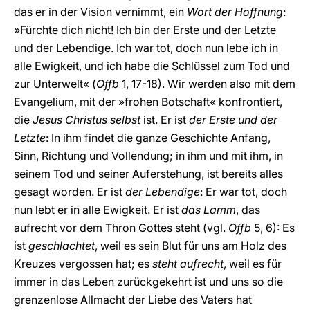
das er in der Vision vernimmt, ein
Wort der Hoffnung
:
»Fürchte dich nicht! Ich bin der Erste und der Letzte
und der Lebendige. Ich war tot, doch nun lebe ich in
alle Ewigkeit, und ich habe die Schlüssel zum Tod und
zur Unterwelt« (
Offb
1, 17-18). Wir werden also mit dem
Evangelium, mit der »frohen Botschaft« konfrontiert,
die
Jesus Christus selbst
ist. Er ist
der Erste und der
Letzte
: In ihm findet die ganze Geschichte Anfang,
Sinn, Richtung und Vollendung; in ihm und mit ihm, in
seinem Tod und seiner Auferstehung, ist bereits alles
gesagt worden. Er ist
der Lebendige
: Er war tot, doch
nun lebt er in alle Ewigkeit. Er ist
das Lamm
, das
aufrecht vor dem Thron Gottes steht (vgl.
Offb
5, 6): Es
ist
geschlachtet
, weil es sein Blut für uns am Holz des
Kreuzes vergossen hat; es
steht aufrecht
, weil es für
immer in das Leben zurückgekehrt ist und uns so die
grenzenlose Allmacht der Liebe des Vaters hat