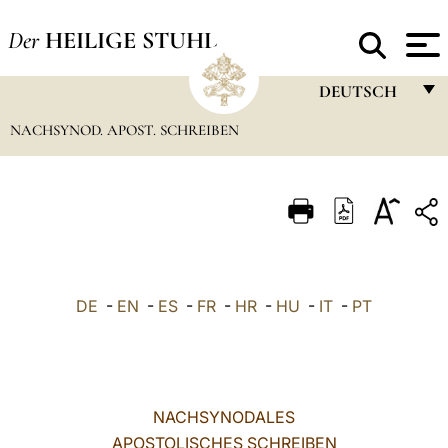
Der
HEILIGE STUHL
DEUTSCH
NACHSYNOD. APOST. SCHREIBEN
FRANÇAIS
ENGLISH
ITALIANO
PORTUGUÊS
ESPAÑOL
DE
-
EN
-
ES
-
FR
-
HR
-
HU
-
IT
-
PT
DEUTSCH
POLSKI
العربيّة
NACHSYNODALES
APOSTOLISCHES SCHREIBEN
中文