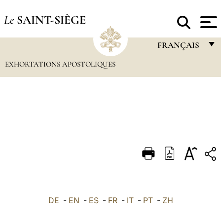
Le
SAINT-SIÈGE
FRANÇAIS
EXHORTATIONS APOSTOLIQUES
FRANÇAIS
ENGLISH
ITALIANO
PORTUGUÊS
ESPAÑOL
DEUTSCH
POLSKI
العربيّة
DE
-
EN
-
ES
-
FR
-
IT
-
PT
-
ZH
中文