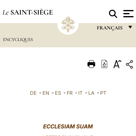
Le
SAINT-SIÈGE
FRANÇAIS
ENCYCLIQUES
FRANÇAIS
ENGLISH
ITALIANO
PORTUGUÊS
ESPAÑOL
DE
-
EN
-
ES
-
FR
-
IT
-
LA
-
PT
DEUTSCH
POLSKI
العربيّة
ECCLESIAM SUAM
中文