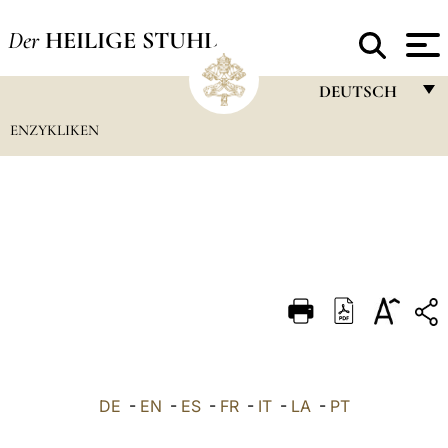
Der
HEILIGE STUHL
DEUTSCH
ENZYKLIKEN
FRANÇAIS
ENGLISH
ITALIANO
PORTUGUÊS
ESPAÑOL
DEUTSCH
POLSKI
العربيّة
DE
-
EN
-
ES
-
FR
-
IT
-
LA
-
PT
中文