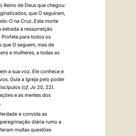
do Reino de Deus que chegou:
ginalizados, que O seguiram,
do-O na Cruz. Esta morte
 estrada à ressurreição
, Profeta para todos os
es que O seguem, mas de
ens e mulheres, a todas as
em a sua voz. Ele conhece e
os. Guia a Igreja pelo poder
discípulos
(cf. Jo
20, 22).
rações e as mentes dos
s.
 Verdade e convida as
a peregrinação diária rumo a
ateram muitas questões