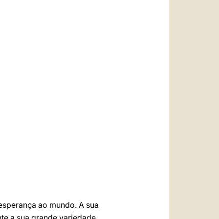
العربيّة
中文
LATINE
a esperança ao mundo. A sua
e a sua grande variedade