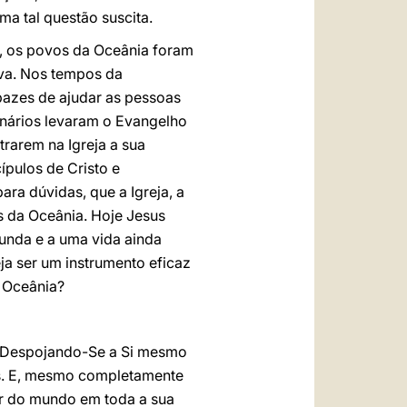
ma tal questão suscita.
ja, os povos da Oceânia foram
ova. Nos tempos da
apazes de ajudar as pessoas
onários levaram o Evangelho
rarem na Igreja a sua
pulos de Cristo e
ra dúvidas, que a Igreja, a
s da Oceânia. Hoje Jesus
unda e a uma vida ainda
eja ser um instrumento eficaz
a Oceânia?
o. Despojando-Se a Si mesmo
es. E, mesmo completamente
or do mundo em toda a sua