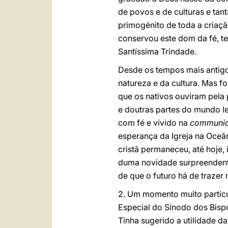
de povos e de culturas e tan
primogénito de toda a criaçã
conservou este dom da fé, ten
Santíssima Trindade.
Desde os tempos mais antigo
natureza e da cultura. Mas f
que os nativos ouviram pela 
e doutras partes do mundo l
com fé e vivido na
communi
esperança da Igreja na Oceân
cristã permaneceu, até hoje,
duma novidade surpreendente
de que o futuro há de traze
2. Um momento muito particul
Especial do Sínodo dos Bisp
Tinha sugerido a utilidade d