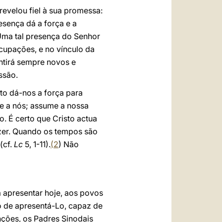
revelou fiel à sua promessa:
esença dá a força e a
Uma tal presença do Senhor
ocupações, e no vínculo da
ntirá sempre novos e
issão.
to dá-nos a força para
Se a nós; assume a nossa
o. É certo que Cristo actua
zer. Quando os tempos são
(cf.
Lc
5, 1-11).
(
2
) Não
 apresentar hoje, aos povos
o de apresentá-Lo, capaz de
nções, os Padres Sinodais