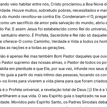
uando veio habitar entre nós, Cristo proclamou a Boa Nova 
erdade. Houve muitos, sobretudo pobres, necessitados e mar
s do mundo revoltou-se contra Ele. Condenaram-n'O, pregan
 como um sacrifício de amor pela salvação do mundo, abriu a
do Pai. E assim Jesus foi estabelecido como Rei do universo
santuário eterno. É Profeta, Sacerdote e Rei não só daquel
Pai oferece-O como Caminho, Verdade e Vida a todos os hom
das as nações e a todas as gerações.
 não é apenas Rei mas também Bom Pastor daqueles que ouv
o Pastor supremo das nossas almas, o Pastor de todos os pov
abita em plenitude e que Ele, por sua vez, infunde nos seus 
ito guia a partir do mais íntimo das pessoas, tocando os co
-os livres para viverem a vida plena para que foram criado
é o Profeta universal, a revelação total de Deus.
(
5
) Ele é a
artilharem a sua vida. O seu Espírito guia o baptizado na su
dade. Movidos pelo Espírito Santo, os Padres Sinodais deb