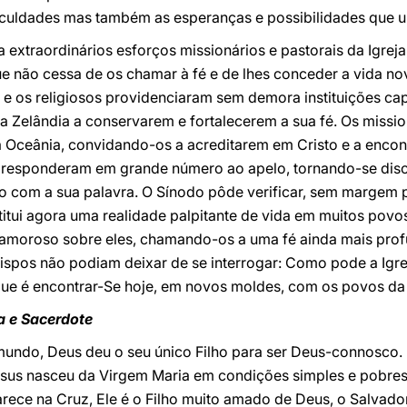
iculdades mas também as esperanças e possibilidades que u
 a extraordinários esforços missionários e pastorais da Igre
ue não cessa de os chamar à fé e de lhes conceder a vida n
o e os religiosos providenciaram sem demora instituições c
a Zelândia a conservarem e fortalecerem a sua fé. Os missi
 Oceânia, convidando-os a acreditarem em Cristo e a encont
 responderam em grande número ao apelo, tornando-se discí
 com a sua palavra. O Sínodo pôde verificar, sem margem pa
titui agora uma realidade palpitante de vida em muitos povo
 amoroso sobre eles, chamando-os a uma fé ainda mais prof
s bispos não podiam deixar de se interrogar: Como pode a Igr
que é encontrar-Se hoje, em novos moldes, com os povos d
ta e Sacerdote
o mundo, Deus deu o seu único Filho para ser Deus-connosc
 Jesus nasceu da Virgem Maria em condições simples e pobr
ece na Cruz, Ele é o Filho muito amado de Deus, o Salvad