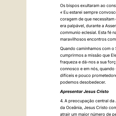
Os bispos exultaram ao const
«
Eu estarei sempre convosco
coragem de que necessitam o
era palpável, durante a Asse
communio
eclesial. Esta fé
maravilhosos encontros com 
Quando caminhamos com o Sen
cumprirmos a missão que Ele
fraqueza e dá-nos a sua força
connosco e em nós, quando «
difíceis e pouco prometedores
podemos desobedecer.
Apresentar Jesus Cristo
4. A preocupação central da
da Oceânia, Jesus Cristo co
atrair um maior número de pe