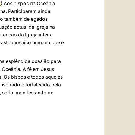
1
) Aos bispos da Oceânia
na. Participaram ainda
como também delegados
uação actual da Igreja na
enção da Igreja inteira
o vasto mosaico humano que é
ma esplêndida ocasião para
 Oceânia. A fé em Jesus
s. Os bispos e todos aqueles
spirado e fortalecido pela
, se foi manifestando de