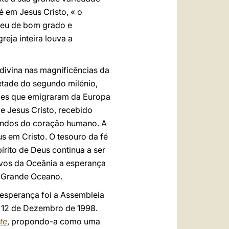
é em Jesus Cristo, « o
lheu de bom grado e
reja inteira louva a
divina nas magnificências da
metade do segundo milénio,
ueles que emigraram da Europa
e Jesus Cristo, recebido
fundos do coração humano. A
s em Cristo. O tesouro da fé
írito de Deus continua a ser
ovos da Oceânia a esperança
do Grande Oceano.
 esperança foi a Assembleia
 12 de Dezembro de 1998.
te
, propondo-a como uma