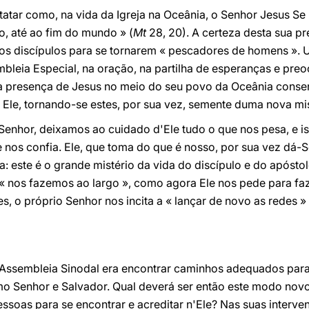
atar como, na vida da Igreja na Oceânia, o Senhor Jesus Se 
, até ao fim do mundo » (
Mt
28, 20). A certeza desta sua pr
s discípulos para se tornarem « pescadores de homens ». 
mbleia Especial, na oração, na partilha de esperanças e pre
 na presença de Jesus no meio do seu povo da Oceânia conse
Ele, tornando-se estes, por sua vez, semente duma nova m
hor, deixamos ao cuidado d'Ele tudo o que nos pesa, e is
 nos confia. Ele, que toma do que é nosso, por sua vez dá-
: este é o grande mistério da vida do discípulo e do apóstol
 nos fazemos ao largo », como agora Ele nos pede para fa
, o próprio Senhor nos incita a « lançar de novo as redes » 
 Assembleia Sinodal era encontrar caminhos adequados para
mo Senhor e Salvador. Qual deverá ser então este modo nov
ssoas para se encontrar e acreditar n'Ele? Nas suas interve