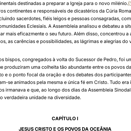
nentais destinadas a preparar a Igreja para o novo milénio.
(
ros continentes e responsáveis de dicastérios da Cúria Roma
ncluindo sacerdotes, fiéis leigos e pessoas consagradas, 
Comunidades Eclesiais. A Assembleia analisou e debateu a sit
 mais eficazmente o seu futuro. Além disso, concentrou a at
os, as carências e possibilidades, as lágrimas e alegrias d
s bispos, congregados à volta do Sucessor de Pedro, foi u
ue produziram uma colheita tão abundante entre os povos da
to e o ponto focal da oração e dos debates dos participante
-se animados pela mesma e única fé em Cristo. Tudo era in
dos irmanava e que, ao longo dos dias da Assembleia Sinodal
mo verdadeira unidade na diversidade.
CAPÍTULO I
JESUS CRISTO E OS POVOS DA OCEÂNIA