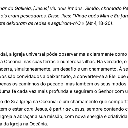
r da Galileia, [Jesus] viu dois irmãos: Simão, chamado Pe
ois eram pescadores. Disse-lhes: "Vinde após Mim e Eu far
nte deixaram as redes e seguiram-n'O
» (
Mt
4, 18-20).
dal, a Igreja universal pôde observar mais claramente como
a Oceânia, nas suas terras e numerosas ilhas. Na verdade,
ncerra, simultaneamente, um desafio e um chamamento. À s
os são convidados a deixar tudo, a converter-se a Ele, que é
enas os caminhos do pecado, mas também os seus modos vão
duma fé cada vez mais profunda e seguirem o Senhor com u
o de Si a Igreja na Oceânia: é um chamamento que comport
tem o estar
com
Jesus, é partir
de
Jesus, sempre contando c
Igreja a abraçar a sua missão, com nova energia e criativida
a da Igreja na Oceânia.