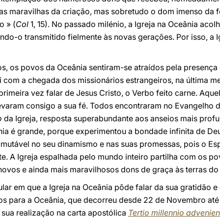
tas maravilhas da criação, mas sobretudo o dom imenso da f
o » (
Col
1, 15). No passado milénio, a Igreja na Oceânia aco
do-o transmitido fielmente às novas gerações. Por isso, a Ig
s, os povos da Oceânia sentiram-se atraídos pela presença 
oi com a chegada dos missionários estrangeiros, na última 
primeira vez falar de Jesus Cristo, o Verbo feito carne. Aq
evaram consigo a sua fé. Todos encontraram no Evangelho d
o
da Igreja, resposta superabundante aos anseios mais pro
ia é grande, porque experimentou a bondade infinita de Deu
 imutável no seu dinamismo e nas suas promessas, pois o Esp
. A Igreja espalhada pelo mundo inteiro partilha com os p
r novos e ainda mais maravilhosos dons de graça às terras 
ar em que a Igreja na Oceânia pôde falar da sua gratidão e
os para a Oceânia, que decorreu desde 22 de Novembro até
a sua realização na carta apostólica
Tertio millennio advenien