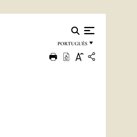
PORTUGUÊS
FRANÇAIS
ENGLISH
ITALIANO
PORTUGUÊS
ESPAÑOL
DEUTSCH
POLSKI