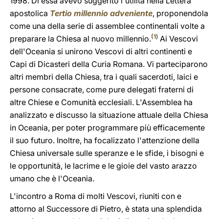
1998. Di essa avevo suggerito l'utilità nella Lettera
apostolica
Tertio millennio adveniente
, proponendola
come una della serie di assemblee continentali volte a
(
1
)
preparare la Chiesa al nuovo millennio.
Ai Vescovi
dell'Oceania si unirono Vescovi di altri continenti e
Capi di Dicasteri della Curia Romana. Vi parteciparono
altri membri della Chiesa, tra i quali sacerdoti, laici e
persone consacrate, come pure delegati fraterni di
altre Chiese e Comunità ecclesiali. L'Assemblea ha
analizzato e discusso la situazione attuale della Chiesa
in Oceania, per poter programmare più efficacemente
il suo futuro. Inoltre, ha focalizzato l'attenzione della
Chiesa universale sulle speranze e le sfide, i bisogni e
le opportunità, le lacrime e le gioie del vasto arazzo
umano che è l'Oceania.
L'incontro a Roma di molti Vescovi, riuniti con e
attorno al Successore di Pietro, è stata una splendida