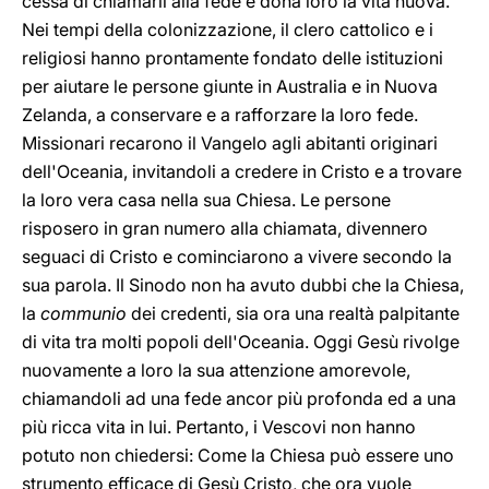
cessa di chiamarli alla fede e dona loro la vita nuova.
Nei tempi della colonizzazione, il clero cattolico e i
religiosi hanno prontamente fondato delle istituzioni
per aiutare le persone giunte in Australia e in Nuova
Zelanda, a conservare e a rafforzare la loro fede.
Missionari recarono il Vangelo agli abitanti originari
dell'Oceania, invitandoli a credere in Cristo e a trovare
la loro vera casa nella sua Chiesa. Le persone
risposero in gran numero alla chiamata, divennero
seguaci di Cristo e cominciarono a vivere secondo la
sua parola. Il Sinodo non ha avuto dubbi che la Chiesa,
la
communio
dei credenti, sia ora una realtà palpitante
di vita tra molti popoli dell'Oceania. Oggi Gesù rivolge
nuovamente a loro la sua attenzione amorevole,
chiamandoli ad una fede ancor più profonda ed a una
più ricca vita in lui. Pertanto, i Vescovi non hanno
potuto non chiedersi: Come la Chiesa può essere uno
strumento efficace di Gesù Cristo, che ora vuole