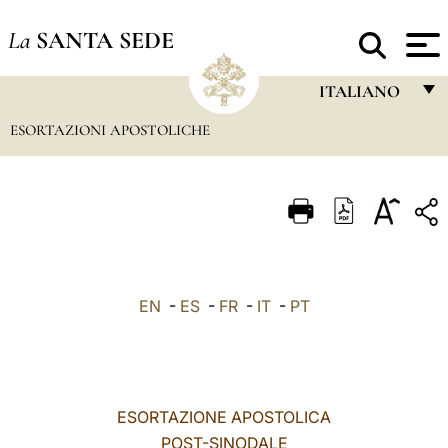
La
SANTA SEDE
ITALIANO
ESORTAZIONI APOSTOLICHE
FRANÇAIS
ENGLISH
ITALIANO
PORTUGUÊS
ESPAÑOL
EN
-
ES
-
FR
-
IT
-
PT
DEUTSCH
POLSKI
العربيّة
ESORTAZIONE APOSTOLICA
POST-SINODALE
中文