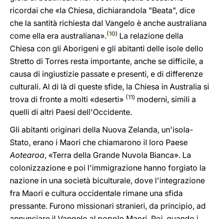
ricordai che «la Chiesa, dichiarandola "Beata", dice
che la santità richiesta dal Vangelo è anche australiana
(
10
)
come ella era australiana».
La relazione della
Chiesa con gli Aborigeni e gli abitanti delle isole dello
Stretto di Torres resta importante, anche se difficile, a
causa di ingiustizie passate e presenti, e di differenze
culturali. Al di là di queste sfide, la Chiesa in Australia si
(
11
)
trova di fronte a molti «deserti»
moderni, simili a
quelli di altri Paesi dell'Occidente.
Gli abitanti originari della Nuova Zelanda, un'isola-
Stato, erano i Maori che chiamarono il loro Paese
Aotearoa
, «Terra della Grande Nuvola Bianca». La
colonizzazione e poi l'immigrazione hanno forgiato la
nazione in una società biculturale, dove l'integrazione
fra Maori e cultura occidentale rimane una sfida
pressante. Furono missionari stranieri, da principio, ad
annunciare il Vangelo al popolo Maori. Poi, quando i