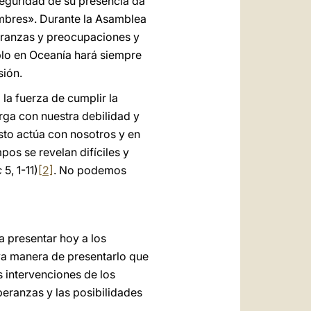
seguridad de su presencia da
ombres». Durante la Asamblea
peranzas y preocupaciones y
blo en Oceanía hará siempre
sión.
la fuerza de cumplir la
rga con nuestra debilidad y
isto actúa con nosotros y en
s se revelan difíciles y
c
5, 1-11)
[2]
. No podemos
a presentar hoy a los
va manera de presentarlo que
s intervenciones de los
peranzas y las posibilidades