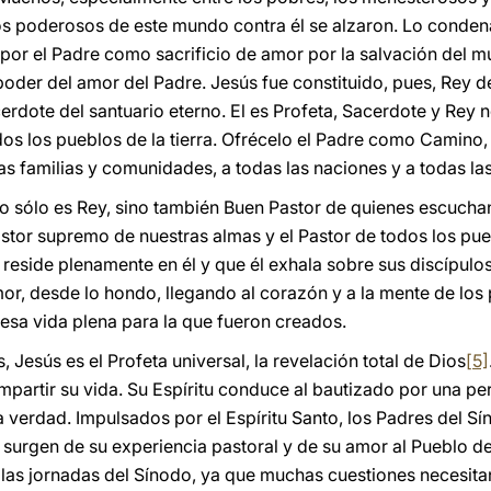
os poderosos de este mundo contra él se alzaron. Lo condenar
 por el Padre como sacrificio de amor por la salvación del m
poder del amor del Padre. Jesús fue constituido, pues, Rey d
erdote del santuario eterno. El es Profeta, Sacerdote y Rey n
dos los pueblos de la tierra. Ofrécelo el Padre como Camino,
as familias y comunidades, a todas las naciones y a todas la
o sólo es Rey, sino también Buen Pastor de quienes escucha
Pastor supremo de nuestras almas y el Pastor de todos los pueb
 reside plenamente en él y que él exhala sobre sus discípulos
or, desde lo hondo, llegando al corazón y a la mente de los
 esa vida plena para la que fueron creados.
Jesús es el Profeta universal, la revelación total de Dios
[5]
mpartir su vida. Su Espíritu conduce al bautizado por una pe
verdad. Impulsados por el Espíritu Santo, los Padres del S
rgen de su experiencia pastoral y de su amor al Pueblo de 
 las jornadas del Sínodo, ya que muchas cuestiones necesitan