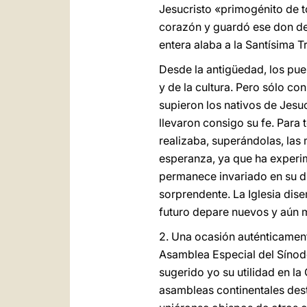
Jesucristo «primogénito de t
corazón y guardó ese don de l
entera alaba a la Santísima T
Desde la antigüedad, los pue
y de la cultura. Pero sólo co
supieron los nativos de Jes
llevaron consigo su fe. Para 
realizaba, superándolas, las
esperanza, ya que ha experime
permanece invariado en su di
sorprendente. La Iglesia di
futuro depare nuevos y aún m
2. Una ocasión auténticamente
Asamblea Especial del Sínodo
sugerido yo su utilidad en la
asambleas continentales desti