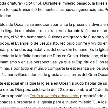
oda criatura» (
Col
1, 15). Durante el milenio pasado, la Igles
a fe, que transmitió fielmente a las nuevas generaciones. Por
rinidad.
blos de Oceanía se emocionaban ante la presencia divina en 
n la llegada de misioneros extranjeros durante la última mita
ucristo, el Verbo humanado. Quienes emigraron de Europa y 
todos, el Evangelio de Jesucristo, recibido con fe y vivido en
 más profundas expectativas del corazón humano. Es la Iglesi
ntado la infinita bondad de Dios en Cristo. Hasta hoy, el tes
namismo y en sus perspectivas, ya que el Espíritu de Dios r
seminada por todo el mundo comparte la esperanza de los pu
ás maravillosos dones de gracia a las tierras del Gran Océa
 especial en la que la Iglesia en Oceanía pudo hablar de su 
 de los Obispos, celebrada del 22 de noviembre al 12 de di
 Carta apostólica
Tertio millennio adveniente
, proponiéndola 
nadas a preparar a la Iglesia para el nuevo milenio
[1]
. A lo