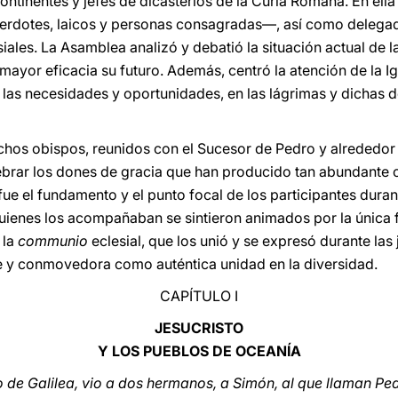
ontinentes y jefes de dicasterios de la Curia Romana. En ell
acerdotes, laicos y personas consagradas—, así como delegad
ales. La Asamblea analizó y debatió la situación actual de l
 mayor eficacia su futuro. Además, centró la atención de la Ig
n las necesidades y oportunidades, en las lágrimas y dichas
hos obispos, reunidos con el Sucesor de Pedro y alrededor 
ebrar los dones de gracia que han producido tan abundante 
fue el fundamento y el punto focal de los participantes durant
uienes los acompañaban se sintieron animados por la única f
 la
communio
eclesial, que los unió y se expresó durante la
te y conmovedora como auténtica unidad en la diversidad.
CAPÍTULO I
JESUCRISTO
Y LOS PUEBLOS DE OCEANÍA
 de Galilea, vio a dos hermanos, a Simón, al que llaman Pe