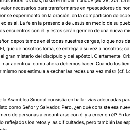
ros todos los días, hasta el fin del mundo» (
Mt
28, 20). La 
 el valor necesarios para transformarse en «pescadores de h
eñor se experimentó en la oración, en la compartición de es
eclesial. La fe en la presencia de Jesús en medio de su pue
os encuentros con él, y éstos serán germen de una nueva mi
r, depositamos en él todas nuestras cargas, lo que nos da 
l, que de nosotros toma, se entrega a su vez a nosotros; ca
 el gran misterio del discípulo y del apóstol. Ciertamente, Cr
mar adentro», como ahora debemos hacer. Cuando los tiempo
r mismo nos estimula a «echar las redes una vez más» (cf.
L
e la Asamblea Sinodal consistía en hallar vías adecuadas par
isto como Señor y Salvador. Pero, ¿en qué consiste esa nue
mero de personas a encontrarse con él y a creer en él? En la
reflejados los retos y las dificultades, pero también las es
nte.