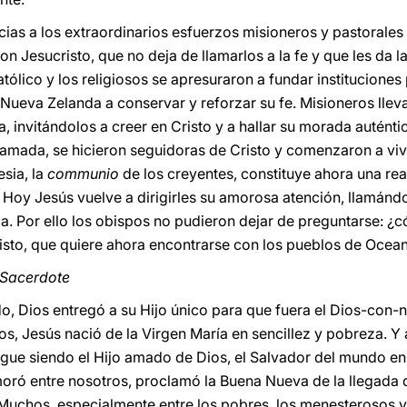
acias a los extraordinarios esfuerzos misioneros y pastorales 
 Jesucristo, que no deja de llamarlos a la fe y que les da l
católico y los religiosos se apresuraron a fundar institucione
 Nueva Zelanda a conservar y reforzar su fe. Misioneros lleva
, invitándolos a creer en Cristo y a hallar su morada auténti
lamada, se hicieron seguidoras de Cristo y comenzaron a viv
sia, la
communio
de los creyentes, constituye ahora una rea
Hoy Jesús vuelve a dirigirles su amorosa atención, llamánd
ca. Por ello los obispos no pudieron dejar de preguntarse: ¿c
risto, que quiere ahora encontrarse con los pueblos de Oce
y Sacerdote
ndo, Dios entregó a su Hijo único para que fuera el Dios-con
, Jesús nació de la Virgen María en sencillez y pobreza. Y
sigue siendo el Hijo amado de Dios, el Salvador del mundo en
oró entre nosotros, proclamó la Buena Nueva de la llegada d
 Muchos, especialmente entre los pobres, los menesterosos y 