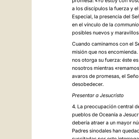
promesa: «Yo estoy con vosot
a los discípulos la fuerza y
Especial, la presencia del S
en el vínculo de la
communio
posibles nuevos y maravillos
Cuando caminamos con el Seño
misión que nos encomienda. E
nos otorga su fuerza: éste es
nosotros mientras «remamos 
avaros de promesas, el Seño
desobedecer.
Presentar a Jesucristo
4. La preocupación central d
pueblos de Oceanía a Jesucr
debería atraer a un mayor nú
Padres sinodales han quedado 
suscitadas por este interroga