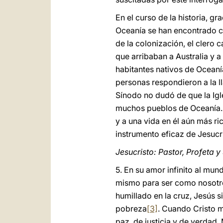
En el curso de la historia, gr
Oceanía se han encontrado con
de la colonización, el clero 
que arribaban a Australia y a
habitantes nativos de Oceanía
personas respondieron a la l
Sínodo no dudó de que la Igle
muchos pueblos de Oceanía. 
y a una vida en él aún más ri
instrumento eficaz de Jesuc
Jesucristo: Pastor, Profeta 
5. En su amor infinito al mu
mismo para ser como nosotros
humillado en la cruz, Jesús 
pobreza
[3]
. Cuando Cristo m
paz, de justicia y de verdad.