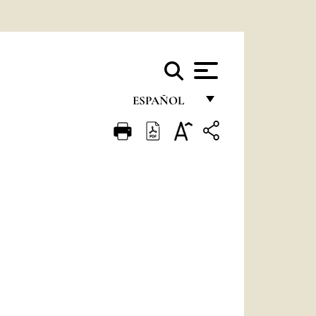
ESPAÑOL
FRANÇAIS
ENGLISH
ITALIANO
PORTUGUÊS
ESPAÑOL
DEUTSCH
POLSKI