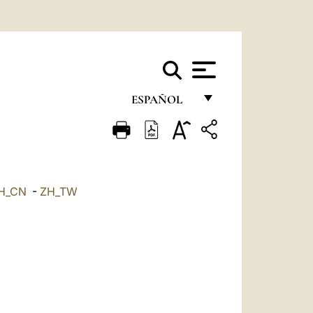
ESPAÑOL
FRANÇAIS
ENGLISH
ITALIANO
H_CN
-
ZH_TW
PORTUGUÊS
ESPAÑOL
DEUTSCH
POLSKI