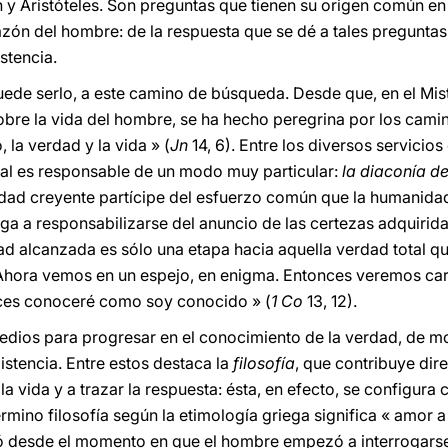
ón y Aristóteles. Son preguntas que tienen su origen común e
zón del hombre: de la respuesta que se dé a tales preguntas
stencia.
 puede serlo, a este camino de búsqueda. Desde que, en el Mis
obre la vida del hombre, se ha hecho peregrina por los cam
 la verdad y la vida » (
Jn
14, 6). Entre los diversos servicios
ual es responsable de un modo muy particular:
la diaconía d
dad creyente partícipe del esfuerzo común que la humanidad
liga a responsabilizarse del anuncio de las certezas adquirida
d alcanzada es sólo una etapa hacia aquella verdad total qu
« Ahora vemos en un espejo, en enigma. Entonces veremos ca
ces conoceré como soy conocido » (
1 Co
13, 12).
edios para progresar en el conocimiento de la verdad, de 
stencia. Entre estos destaca la
filosofía
, que contribuye dir
la vida y a trazar la respuesta: ésta, en efecto, se configur
rmino filosofía según la etimología griega significa « amor a 
lló desde el momento en que el hombre empezó a interrogarse