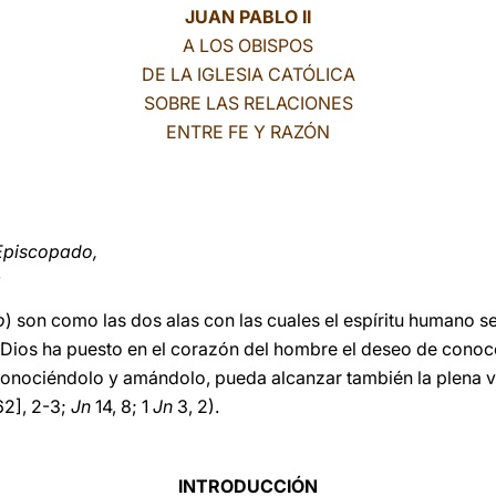
JUAN PABLO II
A LOS OBISPOS
DE LA IGLESIA CATÓLICA
SOBRE LAS RELACIONES
ENTRE FE Y RAZÓN
Episcopado,
a
o
) son como las dos alas con las cuales el espíritu humano se
Dios ha puesto en el corazón del hombre el deseo de conocer 
 conociéndolo y amándolo, pueda alcanzar también la plena v
62], 2-3;
Jn
14, 8; 1
Jn
3, 2).
INTRODUCCIÓN