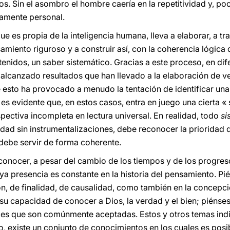
. Sin el asombro el hombre caería en la repetitividad y, po
ramente personal.
e es propia de la inteligencia humana, lleva a elaborar, a tr
amiento riguroso y a construir así, con la coherencia lógica 
enidos, un saber sistemático. Gracias a este proceso, en dif
 alcanzado resultados que han llevado a la elaboración de 
esto ha provocado a menudo la tentación de identificar una 
es evidente que, en estos casos, entra en juego una cierta « 
spectiva incompleta en lectura universal. En realidad, todo
si
idad sin instrumentalizaciones, debe reconocer la prioridad 
l debe servir de forma coherente.
econocer, a pesar del cambio de los tiempos y de los progres
ya presencia es constante en la historia del pensamiento. Pié
ón, de finalidad, de causalidad, como también en la concep
en su capacidad de conocer a Dios, la verdad y el bien; piéns
s que son comúnmente aceptadas. Estos y otros temas indi
o, existe un conjunto de conocimientos en los cuales es pos