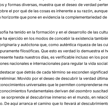
os y formas diversas, muestra que el deseo de verdad perte
obre el por qué de las cosas es inherente a su razón, aunque
horizonte que pone en evidencia la complementariedad de la
osofía ha tenido en la formación y en el desarrollo de las cul
ue ha ejercido en los modos de concebir la existencia tambié
riginaria y autóctona que, como auténtica riqueza de las cul
puramente filosóficas. Que esto es verdad lo demuestra el 
presente hasta nuestros días, es verificable incluso en los po
iones nacionales e internacionales para regular la vida social
destacar que detrás de cada término se esconden significado
reliminar. Movido por el deseo de descubrir la verdad última 
 conocimientos universales que le permiten comprenderse me
s conocimientos fundamentales derivan del
asombro
suscitad
o se sorprende al descubrirse inmerso en el mundo, en relac
no. De aquí arranca el camino que lo llevará al descubrimient