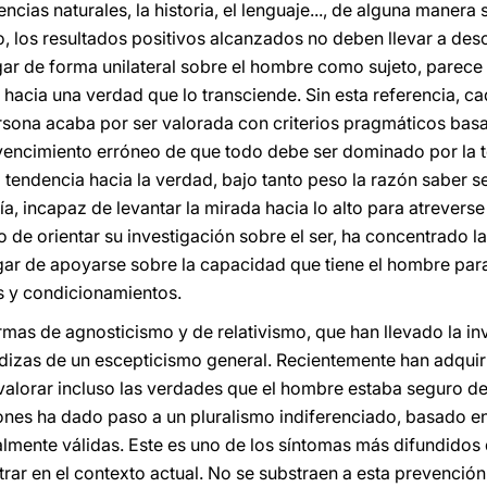
iencias naturales, la historia, el lenguaje..., de alguna maner
, los resultados positivos alcanzados no deben llevar a desc
r de forma unilateral sobre el hombre como sujeto, parece 
 hacia una verdad que lo transciende. Sin esta referencia, 
ersona acaba por ser valorada con criterios pragmáticos bas
vencimiento erróneo de que todo debe ser dominado por la t
a tendencia hacia la verdad, bajo tanto peso la razón saber 
a, incapaz de levantar la mirada hacia lo alto para atreverse 
o de orientar su investigación sobre el ser, ha concentrado 
ar de apoyarse sobre la capacidad que tiene el hombre para
es y condicionamientos.
rmas de agnosticismo y de relativismo, que han llevado la inv
izas de un escepticismo general. Recientemente han adquiri
avalorar incluso las verdades que el hombre estaba seguro d
iones ha dado paso a un pluralismo indiferenciado, basado e
almente válidas. Este es uno de los síntomas más difundidos 
rar en el contexto actual. No se substraen a esta prevención 