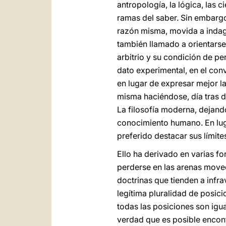
antropología, la lógica, las c
ramas del saber. Sin embargo
razón misma, movida a indaga
también llamado a orientarse
arbitrio y su condición de p
dato experimental, en el con
en lugar de expresar mejor l
misma haciéndose, día tras dí
La filosofía moderna, dejand
conocimiento humano. En lug
preferido destacar sus límit
Ello ha derivado en varias fo
perderse en las arenas moved
doctrinas que tienden a infr
legítima pluralidad de posic
todas las posiciones son igu
verdad que es posible encont