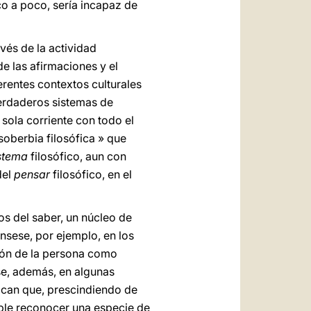
co a poco, sería incapaz de
avés de la actividad
de las afirmaciones y el
erentes contextos culturales
verdaderos sistemas de
sola corriente con todo el
soberbia filosófica » que
stema
filosófico, aun con
del
pensar
filosófico, en el
os del saber, un núcleo de
nsese, por ejemplo, en los
ción de la persona como
ese, además, en algunas
can que, prescindiendo de
ible reconocer una especie de