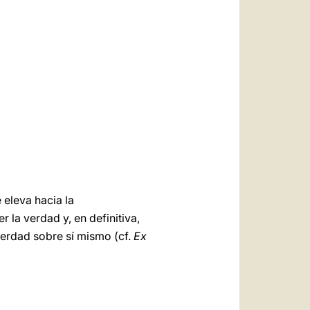
العربيّة
中文
LATINE
 eleva hacia la
la verdad y, en definitiva,
erdad sobre sí mismo (cf.
Ex