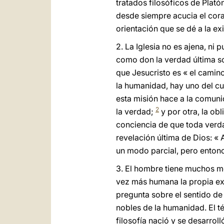
tratados filosóficos de Plat
desde siempre acucia el cora
orientación que se dé a la exi
2. La Iglesia no es ajena, ni
como don la verdad última s
que Jesucristo es « el camino,
la humanidad, hay uno del c
esta misión hace a la comuni
2
la verdad;
y por otra, la ob
conciencia de que toda verda
revelación última de Dios: 
un modo parcial, pero enton
3. El hombre tiene muchos m
vez más humana la propia exi
pregunta sobre el sentido de 
nobles de la humanidad. El té
filosofía nació y se desarro