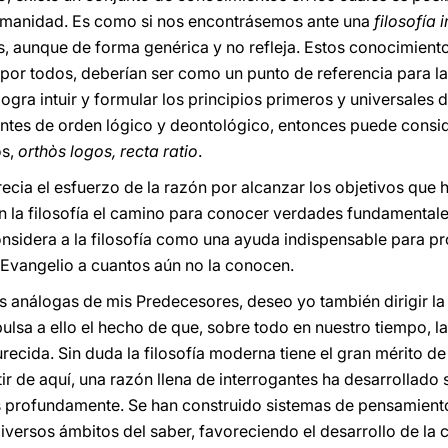
 humanidad. Es como si nos encontrásemos ante una
filosofía 
s, aunque de forma genérica y no refleja. Estos conocimien
or todos, deberían ser como un punto de referencia para la
logra intuir y formular los principios primeros y universales 
ntes de orden lógico y deontológico, entonces puede consid
os,
orthòs logos, recta ratio
.
aprecia el esfuerzo de la razón por alcanzar los objetivos qu
en la filosofía el camino para conocer verdades fundamentales
sidera a la filosofía como una ayuda indispensable para prof
 Evangelio a cuantos aún no la conocen.
as análogas de mis Predecesores, deseo yo también dirigir la
pulsa a ello el hecho de que, sobre todo en nuestro tiempo, 
ecida. Sin duda la filosofía moderna tiene el gran mérito d
tir de aquí, una razón llena de interrogantes ha desarrollad
 profundamente. Se han construido sistemas de pensamient
iversos ámbitos del saber, favoreciendo el desarrollo de la cu