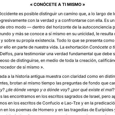
« CONÓCETE A TI MISMO »
ccidente es posible distinguir un camino que, a lo largo de lo
gresivamente con la verdad y a confrontarse con ella. Es u
 de otro modo — dentro del horizonte de la autoconciencia 
mundo y más se conoce a sí mismo en su unicidad, le resulta 
s y sobre su propia existencia. Todo lo que se presenta como
r ello en parte de nuestra vida. La exhortación
Conócete a t
e Delfos, para testimoniar una verdad fundamental que debe 
oso de distinguirse, en medio de toda la creación, calific
nocedor de sí mismo ».
da a la historia antigua muestra con claridad como en distinta
ntes, brotan al mismo tiempo las preguntas de fondo que cara
oy
? ¿
de dónde vengo y a dónde voy
? ¿
por qué existe el mal
?
s las encontramos en los escritos sagrados de Israel, pero 
mos en los escritos de Confucio e Lao-Tze y en la predicació
 en los poemas de Homero y en las tragedias de Eurípides y