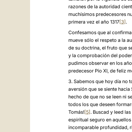
razones de la autoridad cient
muchísimos predecesores nues
primera vez el año 1317
[3]
.
Confesamos que al confirmar 
mueve sólo el respeto a la a
de su doctrina, el fruto qu
y la comprobación del poder 
pudimos observar en los años
predecesor Pío XI, de feliz 
3. Sabemos que hoy día no t
aversión que se siente hacia 
hecho de que no se leen ni s
todos los que deseen formars
Tomás!
[5]
. Buscad y leed l
espiritual seguro en aquello
incomparable profundidad, ri