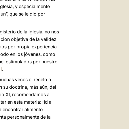
Iglesia, y especialmente
n”, que se le dio por
sterio de la Iglesia, no nos
ción objetiva de la validez
emos por propia experiencia—
 todo en los jóvenes, como
ue, estimulados por nuestro
]
.
muchas veces el recelo o
n su doctrina, más aún, del
 Pío XI, recomendamos a
r en esta materia: ¡Id a
 encontrar alimento
enta personalmente de la