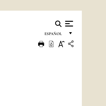
ESPAÑOL
FRANÇAIS
ENGLISH
ITALIANO
PORTUGUÊS
ESPAÑOL
DEUTSCH
POLSKI