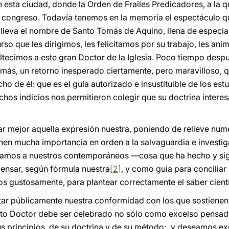
n esta ciudad, donde la Orden de Frailes Predicadores, a la
 congreso. Todavía tenemos en la memoria el espectáculo qu
e lleva el nombre de Santo Tomás de Aquino, llena de especia
rso que les dirigimos, les felicitamos por su trabajo, les an
altecimos a este gran Doctor de la Iglesia. Poco tiempo desp
Tomás, un retorno inesperado ciertamente, pero maravilloso, q
o de él: que es el guía autorizado e insustituible de los estu
chos indicios nos permitieron colegir que su doctrina interes
r mejor aquella expresión nuestra, poniendo de relieve num
enen mucha importancia en orden a la salvaguardia e investig
damos a nuestros contemporáneos —cosa que ha hecho y sig
ensar, según fórmula nuestra
[2]
, y como guía para conciliar
os gustosamente, para plantear correctamente el saber cientí
tar públicamente nuestra conformidad con los que sostienen
nto Doctor debe ser celebrado no sólo como excelso pensado
us principios, de su doctrina y de su método; y deseamos ex