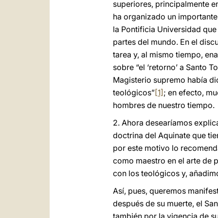
superiores, principalmente e
ha organizado un importante
la Pontificia Universidad qu
partes del mundo. En el discu
tarea y, al mismo tiempo, en
sobre “el ‘retorno’ a Santo 
Magisterio supremo había dich
teológicos”
[1]
; en efecto, mu
hombres de nuestro tiempo.
2. Ahora desearíamos explica
doctrina del Aquinate que ti
por este motivo lo recomen
como maestro en el arte de p
con los teológicos y, añadim
Así, pues, queremos manifes
después de su muerte, el Sa
también por la vigencia de s