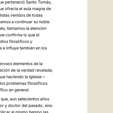
 que perteneció Santo Tomás,
e ofrecía el aula magna de
listas venidos de todas
imamos a continuar su noble
ués, llamamos la atención
ue confirma lo que el
dios filosóficos y
a e influye también en los
erosos elementos de la
ación de la verdad revelada;
ue haciendo la Iglesia—
 los problemas filosóficos
fico en general.
 que, aun setecientos años
r y doctor del pasado, sino
plicar al mismo tiempo las