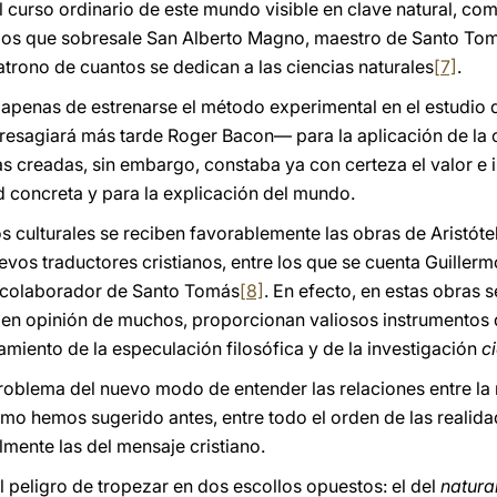
el curso ordinario de este mundo visible en clave natural, c
e los que sobresale San Alberto Magno, maestro de Santo Tom
atrono de cuantos se dedican a las ciencias naturales
[7]
.
penas de estrenarse el método experimental en el estudio de
esagiará más tarde Roger Bacon— para la aplicación de la c
 creadas, sin embargo, constaba ya con certeza el valor e 
ad concreta y para la explicación del mundo.
s culturales se reciben favorablemente las obras de Aristóte
uevos traductores cristianos, entre los que se cuenta Guiller
y colaborador de Santo Tomás
[8]
. En efecto, en estas obras 
en opinión de muchos, proporcionan valiosos instrumentos d
amiento de la especulación filosófica y de la investigación
ci
problema del nuevo modo de entender las relaciones entre la 
 hemos sugerido antes, entre todo el orden de las realidade
lmente las del mensaje cristiano.
l peligro de tropezar en dos escollos opuestos: el del
natura