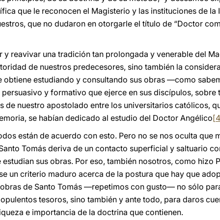
ífica que le reconocen el Magisterio y las instituciones de la 
tros, que no dudaron en otorgarle el título de “Doctor comú
y reavivar una tradición tan prolongada y venerable del Magi
utoridad de nuestros predecesores, sino también la considera
e se obtiene estudiando y consultando sus obras —como sab
persuasivo y formativo que ejerce en sus discípulos, sobre
 de nuestro apostolado entre los universitarios católicos, q
memoria, se habían dedicado al estudio del Doctor Angélico
[4
odos están de acuerdo con esto. Pero no se nos oculta que 
Santo Tomás deriva de un contacto superficial y saltuario co
e estudian sus obras. Por eso, también nosotros, como hizo
e un criterio maduro acerca de la postura que hay que adopta
as obras de Santo Tomás —repetimos con gusto— no sólo para
s opulentos tesoros, sino también y ante todo, para daros cu
queza e importancia de la doctrina que contienen.