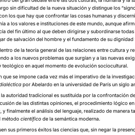
ntro del gran debate entre las dos culturas, la humana y la s
rgo sin dificultad de la nueva situación y distingue los “sign
 con los que hay que confrontar las cosas humanas y discerni
a a los valores e instituciones de este mundo, aunque afirma
a del fin último al que deben dirigirse y subordinarse todas
ugar de salvación del hombre y el fundamento de su dignidad 
ntro de la teoría general de las relaciones entre cultura y rel
ndo a los nuevos problemas que surgían y a las nuevas exi
 y teológico en aquel momento de evolución sociocultural.
n que se impone cada vez más el imperativo de la investigaci
dialéctica
por Abelardo en la universidad de París un siglo a
a autoridad tradicional es sustituida por la confrontación d
scusión de las distintas opiniones, el procedimiento lógico en
s
, y finalmente el análisis del lenguaje, realizado de manera t
el método
científico
de la semántica moderna.
uen sus primeros éxitos las ciencias que, sin negar la presenc