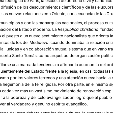
a teológica de París, la escuela de derecho civil y canónico
difusión de los descubrimientos científicos y de las elucubra
e las nuevas relaciones con Oriente, consecuencia de las Cr
unicipios y con las monarquías nacionales, el proceso cultur
ormación del Estado moderno. La
Respublica christiana
, fundad
el puesto a un nuevo sentimiento nacionalista que orienta la
ntos de los del Medioevo, cuando dominaba la relación entr
rial, unidas y en colaboración mutua; sistema que en vano tr
muerto Santo Tomás, como arquetipo de organización polític
rfilarse una marcada tendencia a afirmar la autonomía del or
uientemente del Estado frente a la Iglesia; en casi todas las e
iasmo por los valores terrenos y una atención nueva hacia la
hegemonía de la fe religiosa. Por otra parte, en el mismo si
 cada vez más un vastísimo movimiento de renovación espir
 a la pobreza y del celo evangelizador, logró que el pueblo c
er al verdadero y genuino espíritu evangélico.