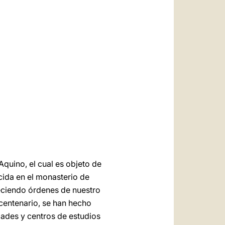
العربيّة
中文
LATINE
quino, el cual es objeto de
cida en el monasterio de
deciendo órdenes de nuestro
centenario, se han hecho
dades y centros de estudios