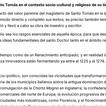
nto Tomás en el contexto socio–cultural
y religioso de su 
acto del valor perenne del magisterio de Santo Tomás en la I
 modo directo y completo sus textos; es preciso también ten
vió y llevó a cabo su obra de maestro y escritor.
lo sea los rasgos esenciales de aquella época, para que de
 ideas fundamentales del santo Doctor tanto en el ámbito r
tiempo como de un Renacimiento anticipado; y en realidad l
rza innovadora están fermentando ya entre el 1225 y el 1274,
ocio–político, son conocidas las vicisitudes que transformar
ria de los municipios italianos sobre la antigua dominación 
promulgación de la
Charta Magna
en Inglaterra; la confedera
comerciales del norte de Europa; la evolución progresiva de 
ciudades más industriosas, como Florencia, y el florecimient