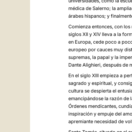
universidades, como la escuel
médica de Salerno; la amplia 
árabes hispanos; y finalment
Comienza entonces, con los m
siglos XII y XIV lleva a la f
en Europa, cede poco a poco 
europeo por cauces muy disti
supremas, la papal y la impe
Dante Alighieri, después de 
En el siglo XIII empieza a pe
sagrado y espiritual, y consig
cultura se despierta el entus
emancipándose la razón de la 
Órdenes mendicantes, cundía
inspiración y empuje del amor
apremiante necesidad de volv