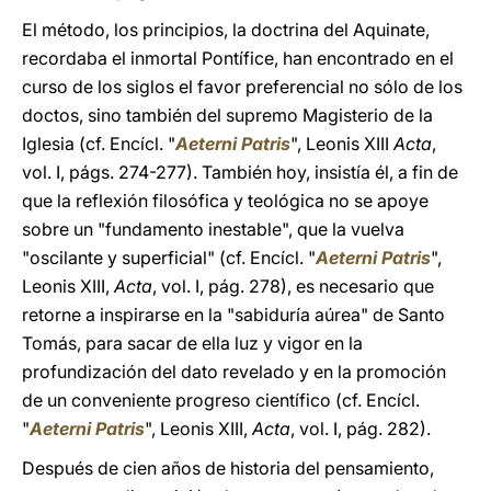
El método, los principios, la doctrina del Aquinate,
recordaba el inmortal Pontífice, han encontrado en el
curso de los siglos el favor preferencial no sólo de los
doctos, sino también del supremo Magisterio de la
Iglesia (cf. Encícl. "
Aeterni Patris
", Leonis XIII
Acta
,
vol. I, págs. 274-277). También hoy, insistía él, a fin de
que la reflexión filosófica y teológica no se apoye
sobre un "fundamento inestable", que la vuelva
"oscilante y superficial" (cf. Encícl. "
Aeterni Patris
",
Leonis XIII,
Acta
, vol. I, pág. 278), es necesario que
retorne a inspirarse en la "sabiduría aúrea" de Santo
Tomás, para sacar de ella luz y vigor en la
profundización del dato revelado y en la promoción
de un conveniente progreso científico (cf. Encícl.
"
Aeterni Patris
", Leonis XIII,
Acta
, vol. I, pág. 282).
Después de cien años de historia del pensamiento,