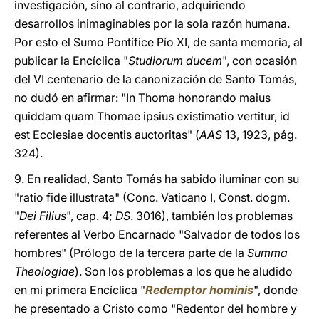
investigación, sino al contrario, adquiriendo
desarrollos inimaginables por la sola razón humana.
Por esto el Sumo Pontífice Pío XI, de santa memoria, al
publicar la Encíclica "
Studiorum ducem
", con ocasión
del VI centenario de la canonización de Santo Tomás,
no dudó en afirmar: "In Thoma honorando maius
quiddam quam Thomae ipsius existimatio vertitur, id
est Ecclesiae docentis auctoritas" (
AAS
13, 1923, pág.
324).
9. En realidad, Santo Tomás ha sabido iluminar con su
"ratio fide illustrata" (Conc. Vaticano I, Const. dogm.
"
Dei Filius
", cap. 4;
DS
. 3016), también los problemas
referentes al Verbo Encarnado "Salvador de todos los
hombres" (Prólogo de la tercera parte de la
Summa
Theologiae
). Son los problemas a los que he aludido
en mi primera Encíclica "
Redemptor hominis
", donde
he presentado a Cristo como "Redentor del hombre y