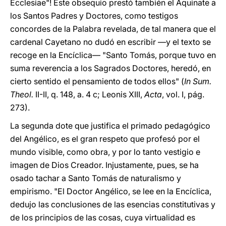
Ecclesiae"! Este obsequio prestó también el Aquinate a
los Santos Padres y Doctores, como testigos
concordes de la Palabra revelada, de tal manera que el
cardenal Cayetano no dudó en escribir —y el texto se
recoge en la Encíclica— "Santo Tomás, porque tuvo en
suma reverencia a los Sagrados Doctores, heredó, en
cierto sentido el pensamiento de todos ellos" (
In Sum.
Theol.
II-II, q. 148, a. 4 c; Leonis XIII,
Acta
, vol. I, pág.
273).
La segunda dote que justifica el primado pedagógico
del Angélico, es el gran respeto que profesó por el
mundo visible, como obra, y por lo tanto vestigio e
imagen de Dios Creador. Injustamente, pues, se ha
osado tachar a Santo Tomás de naturalismo y
empirismo. "El Doctor Angélico, se lee en la Encíclica,
dedujo las conclusiones de las esencias constitutivas y
de los principios de las cosas, cuya virtualidad es