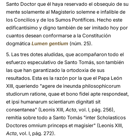
Santo Doctor que él haya reservado el obsequio de su
mente solamente al Magisterio solemne e infalible de
los Concilios y de los Sumos Pontífices. Hecho este
edificantísimo y digno también de ser imitado hoy por
cuantos desean conformarse a la Constitución
dogmática
Lumen gentium
(núm. 25).
5. Las tres dotes aludidas, que acompañaron todo el
esfuerzo especulativo de Santo Tomás, son también
las que han garantizado la ortodoxia de sus
resultados. Esta es la razón por la que el Papa León
XIII, queriendo "agere de ineunda philosophicorum
studiorum ratione, quae et bono fidei apte respondeat,
et ipsi humanarum scientiarum dignitati sit
consentanea" (Leonis XIII,
Acta
, vol. I, pág. 256),
remitía sobre todo a Santo Tomás "inter Scholasticos
Doctores omnium princeps et magisíer" (Leonis XIII,
Acta
, vol. I, pág. 272).