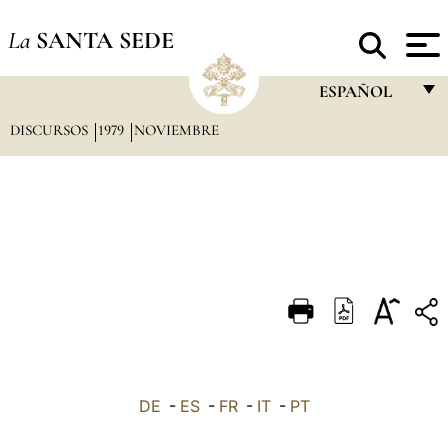
La
SANTA SEDE
ESPAÑOL
DISCURSOS
1979
NOVIEMBRE
FRANÇAIS
ENGLISH
ITALIANO
PORTUGUÊS
ESPAÑOL
DEUTSCH
POLSKI
العربيّة
DE
-
ES
-
FR
-
IT
-
PT
中文