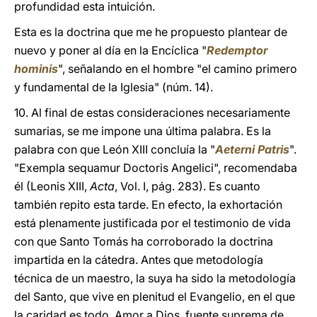
profundidad esta intuición.
Esta es la doctrina que me he propuesto plantear de
nuevo y poner al día en la Encíclica "
Redemptor
hominis
", señalando en el hombre "el camino primero
y fundamental de la Iglesia" (núm. 14).
10. Al final de estas consideraciones necesariamente
sumarias, se me impone una última palabra. Es la
palabra con que León XIII concluía la "
Aeterni Patris
".
"Exempla sequamur Doctoris Angelici", recomendaba
él (Leonis XIII,
Acta
, Vol. I, pág. 283). Es cuanto
también repito esta tarde. En efecto, la exhortación
está plenamente justificada por el testimonio de vida
con que Santo Tomás ha corroborado la doctrina
impartida en la cátedra. Antes que metodología
técnica de un maestro, la suya ha sido la metodología
del Santo, que vive en plenitud el Evangelio, en el que
la caridad es todo. Amor a Dios, fuente suprema de