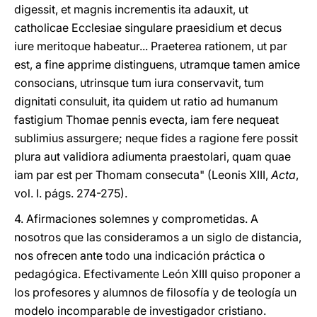
digessit, et magnis incrementis ita adauxit, ut
catholicae Ecclesiae singulare praesidium et decus
iure meritoque habeatur... Praeterea rationem, ut par
est, a fine apprime distinguens, utramque tamen amice
consocians, utrinsque tum iura conservavit, tum
dignitati consuluit, ita quidem ut ratio ad humanum
fastigium Thomae pennis evecta, iam fere nequeat
sublimius assurgere; neque fides a ragione fere possit
plura aut validiora adiumenta praestolari, quam quae
iam par est per Thomam consecuta" (Leonis XIII,
Acta
,
vol. I. págs. 274-275).
4. Afirmaciones solemnes y comprometidas. A
nosotros que las consideramos a un siglo de distancia,
nos ofrecen ante todo una indicación práctica o
pedagógica. Efectivamente León XIII quiso proponer a
los profesores y alumnos de filosofía y de teología un
modelo incomparable de investigador cristiano.