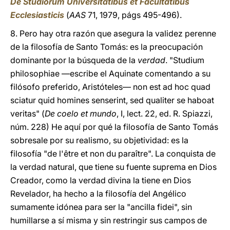
De Studiorum Universitatibus et Facultatibus
Ecclesiasticis
(
AAS
71, 1979, págs 495-496).
8. Pero hay otra razón que asegura la validez perenne
de la filosofía de Santo Tomás: es la preocupación
dominante por la búsqueda de la
verdad
. "Studium
philosophiae —escribe el Aquinate comentando a su
filósofo preferido, Aristóteles— non est ad hoc quad
sciatur quid homines senserint, sed qualiter se haboat
veritas" (
De coelo et mundo
, I, lect. 22, ed. R. Spiazzi,
núm. 228) He aquí por qué la filosofía de Santo Tomás
sobresale por su realismo, su objetividad: es la
filosofía "de l'être et non du paraître". La conquista de
la verdad natural, que tiene su fuente suprema en Dios
Creador, como la verdad divina la tiene en Dios
Revelador, ha hecho a la filosofía del Angélico
sumamente idónea para ser la "ancilla fidei", sin
humillarse a sí misma y sin restringir sus campos de