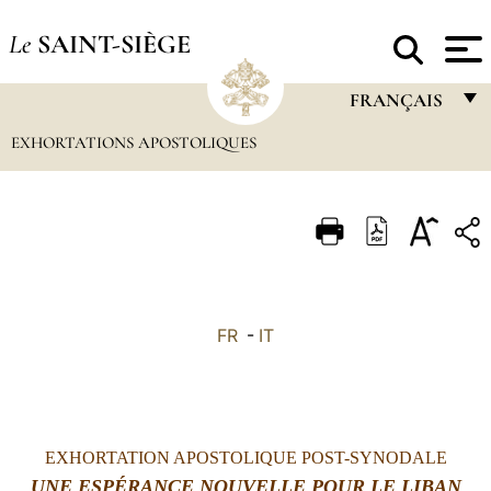
Le
SAINT-SIÈGE
FRANÇAIS
EXHORTATIONS APOSTOLIQUES
FRANÇAIS
ENGLISH
ITALIANO
PORTUGUÊS
ESPAÑOL
FR
-
IT
DEUTSCH
POLSKI
العربيّة
EXHORTATION APOSTOLIQUE POST-SYNODALE
中文
UNE ESPÉRANCE NOUVELLE POUR LE LIBAN