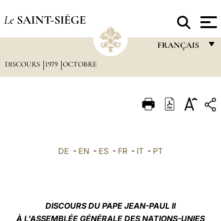
Le
SAINT-SIÈGE
FRANÇAIS
DISCOURS
1979
OCTOBRE
FRANÇAIS
ENGLISH
ITALIANO
PORTUGUÊS
ESPAÑOL
DE
-
EN
-
ES
-
FR
-
IT
-
PT
DEUTSCH
POLSKI
العربيّة
D
ISCOURS DU PAPE JEAN-PAUL II
À L'ASSEMBLÉE GÉNÉRALE DES NATIONS-UNIES
中文