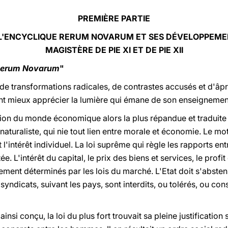
PREMIÈRE PARTIE
 L'ENCYCLIQUE RERUM NOVARUM ET SES DÉVELOPPEME
MAGISTÈRE DE PIE XI ET DE PIE XII
erum Novarum
"
 de transformations radicales, de contrastes accusés et d'âp
nt mieux apprécier la lumière qui émane de son enseignemen
tion du monde économique alors la plus répandue et tradui
 naturaliste, qui nie tout lien entre morale et économie. Le mot
 l'intérêt individuel. La loi suprême qui règle les rapports e
ée. L'intérêt du capital, le prix des biens et services, le profit 
ent déterminés par les lois du marché. L'Etat doit s'absteni
yndicats, suivant les pays, sont interdits, ou tolérés, ou 
 conçu, la loi du plus fort trouvait sa pleine justification s