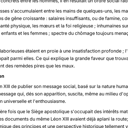
 concrets entre les hommes, Il en résultait un ordre social r
ses s'accumulaient entre les mains de quelques-uns, les ma
s de gêne croissante : salaires insuffisants, ou de famine, co
anté physique, les mœurs et la foi religieuse ; inhumaines sur
 enfants et les femmes ; spectre du chômage toujours menaçan
aborieuses étaient en proie à une insatisfaction profonde ; l'
oppait parmi elles. Ce qui explique la grande faveur que trou
nt des remèdes pires que les maux.
ion
n XIII de publier son message social, basé sur la nature huma
; message qui, dés son apparition, suscita, même au milieu d'o
n universelle et l'enthousiasme.
ière fois que le Siège apostolique s'occupait des intérêts mat
s documents du même Léon XIII avaient déjà aplani la route; 
que des principes et une perspective historique tellement va