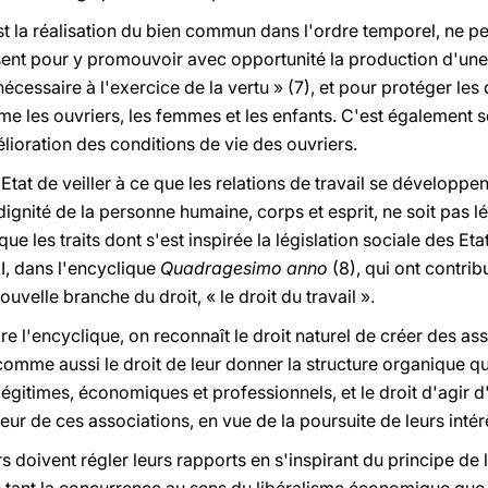
 est la réalisation du bien commun dans l'ordre temporel, ne 
sent pour y promouvoir avec opportunité la production d'une 
nécessaire à l'exercice de la vertu » (7), et pour protéger les 
me les ouvriers, les femmes et les enfants. C'est également s
lioration des conditions de vie des ouvriers.
'Etat de veiller à ce que les relations de travail se développen
 dignité de la personne humaine, corps et esprit, ne soit pas l
ue les traits dont s'est inspirée la législation sociale des Eta
I, dans l'encyclique
Quadragesimo anno
(8), qui ont contrib
velle branche du droit, « le droit du travail ».
re l'encyclique, on reconnaît le droit naturel de créer des as
comme aussi le droit de leur donner la structure organique qu’
s légitimes, économiques et professionnels, et le droit d'agi
érieur de ces associations, en vue de la poursuite de leurs intér
 doivent régler leurs rapports en s'inspirant du principe de l