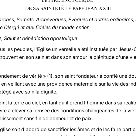
LETTRE ENCYCLIQUE
DE SA SAINTETÉ LE PAPE JEAN XXIII
arches, Primats, Archevêques, Evêques et autres ordinaires
le Clergé et aux fidèles du monde entier
ls, Salut et bénédiction apostolique
es peuples, l'Eglise universelle a été instituée par Jésus-C
ouvent en son sein et dans son amour la plénitude d'une vie 
fondement de vérité » (1), son saint fondateur a confié une d
er, en veillant avec une providence maternelle sur la vie des i
otégé avec soin la dignité.
oint la terre au ciel, en tant qu'il prend l'homme dans sa réalit
invite à élever sa pensée des conditions changeantes de la vie 
plissement sans fin de bonheur et de paix.
Eglise soit d'abord de sanctifier les âmes et de les faire parti