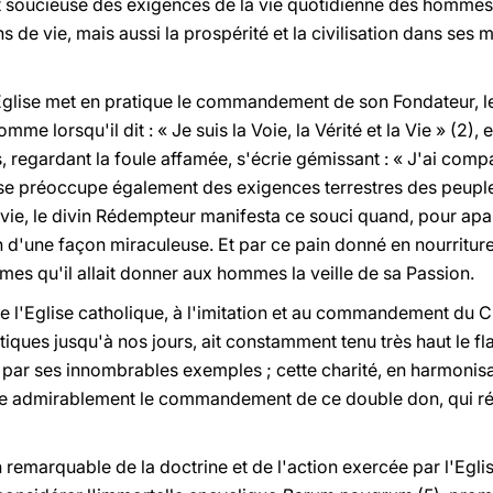
nt soucieuse des exigences de la vie quotidienne des hommes,
s de vie, mais aussi la prospérité et la civilisation dans ses 
e Eglise met en pratique le commandement de son Fondateur, le C
mme lorsqu'il dit : « Je suis la Voie, la Vérité et la Vie » (2), 
, regardant la foule affamée, s'écrie gémissant : « J'ai compa
l se préoccupe également des exigences terrestres des peuple
vie, le divin Rédempteur manifesta ce souci quand, pour apaise
ain d'une façon miraculeuse. Et par ce pain donné en nourritur
âmes qu'il allait donner aux hommes la veille de sa Passion.
 l'Eglise catholique, à l'imitation et au commandement du Ch
ntiques jusqu'à nos jours, ait constamment tenu très haut le f
ar ses innombrables exemples ; cette charité, en harmonisa
lise admirablement le commandement de ce double don, qui rés
emarquable de la doctrine et de l'action exercée par l'Eglis