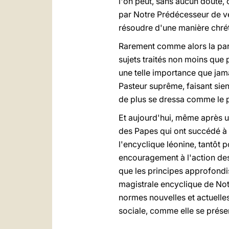
l'on peut, sans aucun doute,
par Notre Prédécesseur de vé
résoudre d'une manière chrét
Rarement comme alors la paro
sujets traités non moins que 
une telle importance que jamai
Pasteur suprême, faisant sien
de plus se dressa comme le pr
Et aujourd'hui, même après un
des Papes qui ont succédé à L
l'encyclique léonine, tantôt p
encouragement à l'action des
que les principes approfondis
magistrale encyclique de No
normes nouvelles et actuelle
sociale, comme elle se présen