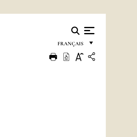
FRANÇAIS
FRANÇAIS
ENGLISH
ITALIANO
PORTUGUÊS
ESPAÑOL
DEUTSCH
POLSKI