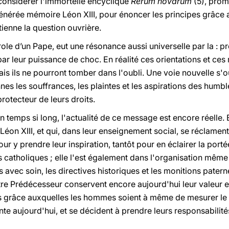
 considérer l'immortelle encyclique
Rerum novarum
(5), prom
nérée mémoire Léon XIII, pour énoncer les principes grâce 
ienne la question ouvrière.
le d’un Pape, eut une résonance aussi universelle par la : p
par leur puissance de choc. En réalité ces orientations et ces
s ils ne pourront tomber dans l'oubli. Une voie nouvelle s'ouv
nes les souffrances, les plaintes et les aspirations des humb
otecteur de leurs droits.
 temps si long, l'actualité de ce message est encore réelle. 
éon XIII, et qui, dans leur enseignement social, se réclamen
our y prendre leur inspiration, tantôt pour en éclairer la porté
 catholiques ; elle l'est également dans l'organisation même
 avec soin, les directives historiques et les monitions pater
tre Prédécesseur conservent encore aujourd'hui leur valeur
s grâce auxquelles les hommes soient à même de mesurer le 
te aujourd'hui, et se décident à prendre leurs responsabilité