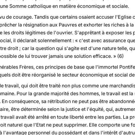
une Somme catholique en matière économique et sociale.
vu de courage. Tandis que certains osaient accuser l'Eglise c
prêcher la résignation aux Pauvres et exhorter les riches à la 
 les droits légitimes de l'ouvrier. S'apprêtant à exposer les 
cial, il déclarait solennellement : « c'est avec assurance qu
re droit ; car la question qui s'agite est d'une nature telle, q
impossible de lui trouver jamais une solution efficace. » (6)
nérables Frères, ces principes de base que l'immortel Pontif
esquels doit être réorganisé le secteur économique et social d
e travail, qui doit être traité non plus comme une marchand
aine. Pour la grande majorité des hommes, le travail est la s
 En conséquence, sa rétribution ne peut pas être abandonnée
aire, être déterminée selon la justice et l'équité, qui, autrem
travail avait été arrêté en toute liberté entre les parties. La
oit naturel que l'Etat ne peut supprimer. Elle comporte une fo
 à l'avantage personnel du possédant et dans l'intérêt d'autrui