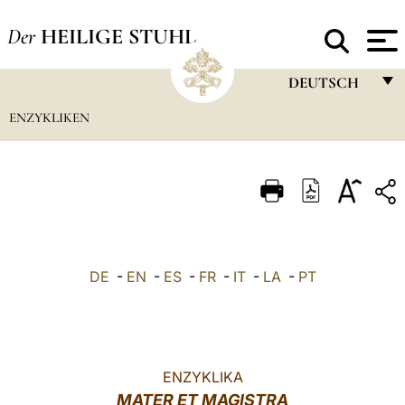
Der
HEILIGE STUHL
DEUTSCH
ENZYKLIKEN
FRANÇAIS
ENGLISH
ITALIANO
PORTUGUÊS
ESPAÑOL
DE
-
EN
-
ES
-
FR
-
IT
-
LA
-
PT
DEUTSCH
POLSKI
العربيّة
ENZYKLIKA
MATER ET MAGISTRA
中文