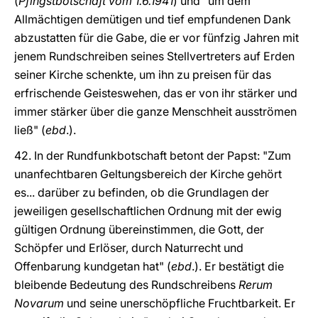
(
Pfingstbotschaft vom 1.6.1941
) und "um dem
Allmächtigen demütigen und tief empfundenen Dank
abzustatten für die Gabe, die er vor fünfzig Jahren mit
jenem Rundschreiben seines Stellvertreters auf Erden
seiner Kirche schenkte, um ihn zu preisen für das
erfrischende Geisteswehen, das er von ihr stärker und
immer stärker über die ganze Menschheit ausströmen
ließ" (
ebd
.).
42. In der Rundfunkbotschaft betont der Papst: "Zum
unanfechtbaren Geltungsbereich der Kirche gehört
es... darüber zu befinden, ob die Grundlagen der
jeweiligen gesellschaftlichen Ordnung mit der ewig
gültigen Ordnung übereinstimmen, die Gott, der
Schöpfer und Erlöser, durch Naturrecht und
Offenbarung kundgetan hat" (
ebd
.). Er bestätigt die
bleibende Bedeutung des Rundschreibens
Rerum
Novarum
und seine unerschöpfliche Fruchtbarkeit. Er