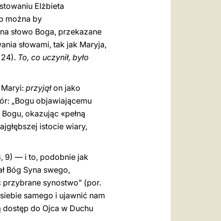
stowaniu Elżbieta
ób można by
 na słowo Boga, przekazane
ia słowami, tak jak Maryja,
 24).
To, co uczynił, było
 Maryi:
przyjął
on jako
r: „Bogu objawiającemu
ę Bogu, okazując «pełną
ajgłębszej istocie wiary,
, 9) — i to, podobnie jak
łał Bóg Syna swego,
ć przybrane synostwo” (por.
 siebie samego i ujawnić nam
ją dostęp do Ojca w Duchu