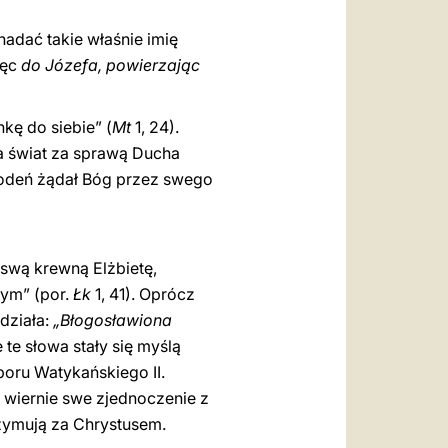
adać takie właśnie imię
ięc
do Józefa, powierzając
kę do siebie” (
Mt
1, 24).
na świat za sprawą Ducha
odeń żądał Bóg przez swego
 swą krewną Elżbietę,
tym” (por.
Łk
1, 41). Oprócz
działa:
„Błogosławiona
e te słowa stały się myślą
boru Watykańskiego II.
 wiernie swe zjednoczenie z
zymują za Chrystusem.