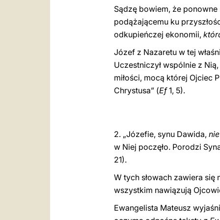
Sądzę bowiem, że ponowne r
podążającemu ku przyszłości
odkupieńczej ekonomii,
któr
Józef z Nazaretu w tej właśn
Uczestniczył wspólnie z Nią
miłości, mocą której Ojciec
Chrystusa” (
Ef
1, 5).
2. „Józefie, synu Dawida,
nie
w Niej poczęło. Porodzi Syn
21).
W tych słowach zawiera się 
wszystkim nawiązują Ojcowie
Ewangelista Mateusz wyjaśn