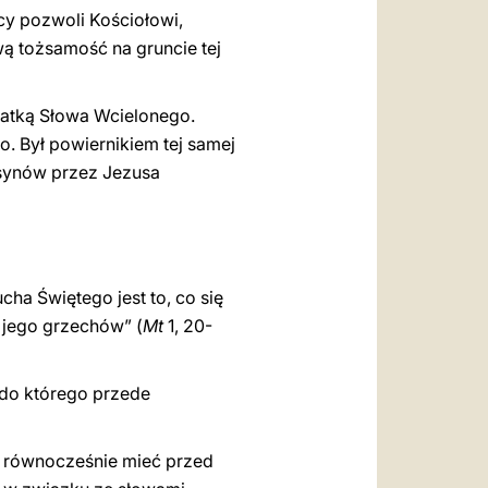
y pozwoli Kościołowi,
ą tożsamość na gruncie tej
 Matką Słowa Wcielonego.
. Był powiernikiem tej samej
 synów przez Jezusa
cha Świętego jest to, co się
 jego grzechów” (
Mt
1, 20-
 do którego przede
k równocześnie mieć przed