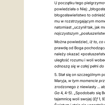
U początku tego pielgrzym
powiedziała o Niej: „błogosł
błogosławieństwo to odnieś
mu w rozstrzygającym momenc
natomiast „uczynił tak, jak m
najczystszym „posłuszeńst
Można powiedzieć,
iż to, co
prawdę od Boga pochodzą
należy okazać «posłuszeństwo
uległość rozumu i woli wob
odnoszą się w całej
pełni
do 
5. Stał się on szczególnym 
Maryja,
w tym momencie pr
zrodzonego z niewiasty ... a
Ga
4, 4-5). „Spodobało się 
tajemnicę woli swojej (
Ef
1, 9