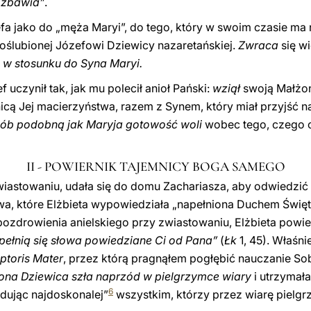
y zbawia”
.
a jako do „męża Maryi”, do tego, który w swoim czasie ma n
poślubionej Józefowi Dziewicy nazaretańskiej.
Zwraca
się w
 w stosunku do Syna Maryi.
 uczynił tak, jak mu polecił anioł Pański:
wziął
swoją Małżon
nicą Jej macierzyństwa, razem z Synem, który miał przyjść 
sób podobną jak Maryja gotowość woli
wobec tego, czego 
II - POWIERNIK TAJEMNICY BOGA SAMEGO
zwiastowaniu, udała się do domu Zachariasza, aby odwiedzić
owa, które Elżbieta wypowiedziała „napełniona Duchem Świę
pozdrowienia anielskiego przy zwiastowaniu, Elżbieta powie
 spełnią się słowa powiedziane Ci od Pana”
(
Łk
1, 45). Właśni
toris Mater
, przez którą pragnąłem pogłębić nauczanie So
ona Dziewica szła naprzód w pielgrzymce wiary
i utrzymała
6
odując najdoskonalej”
wszystkim, którzy przez wiarę pielgr