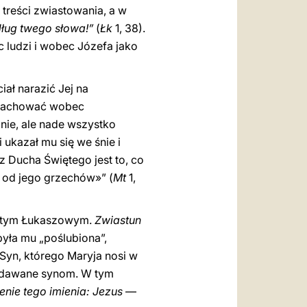
 treści zwiastowania, a w
ług twego słowa!”
(
Łk
1, 38).
 ludzi i wobec Józefa jako
iał narazić Jej na
ię zachować wobec
ie, ale nade wszystko
i ukazał mu się we śnie i
 Ducha Świętego jest to, co
d od jego grzechów»” (
Mt
1,
amtym Łukaszowym.
Zwiastun
yła mu „poślubiona”,
Syn, którego Maryja nosi w
 nadawane synom. W tym
nie tego imienia: Jezus
—