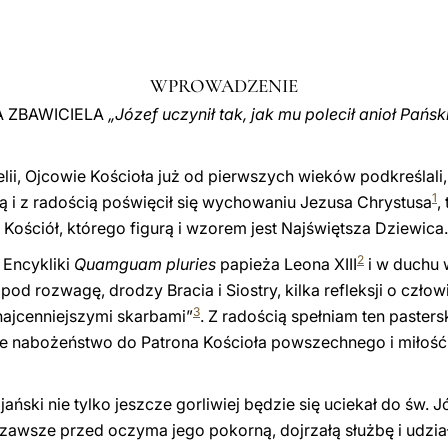
WPROWADZENIE
A ZBAWICIELA
„Józef uczynił tak, jak mu polecił anioł Pańs
lii, Ojcowie Kościoła już od pierwszych wieków podkreślali, 
1
ą i z radością poświęcił się wychowaniu Jezusa Chrystusa
,
 Kościół, którego figurą i wzorem jest Najświętsza Dziewica.
2
 Encykliki
Quamguam pluries
papieża Leona XIII
i w duchu 
d rozwagę, drodzy Bracia i Siostry, kilka refleksji o czło
3
najcenniejszymi skarbami”
. Z radością spełniam ten paster
ze nabożeństwo do Patrona Kościoła powszechnego i miłość
jański nie tylko jeszcze gorliwiej będzie się uciekał do św. 
ł zawsze przed oczyma jego pokorną, dojrzałą służbę i udzi