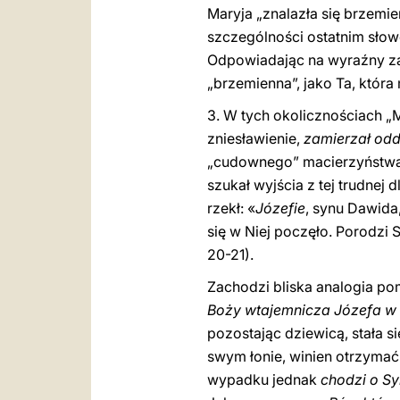
Maryja „znalazła się brzemie
szczególności ostatnim sł
Odpowiadając na wyraźny zam
„brzemienna”, jako Ta, która
3. W tych okolicznościach „M
zniesławienie,
zamierzał odd
„cudownego” macierzyństwa 
szukał wyjścia z tej trudnej d
rzekł: «
Józefie
, synu Dawida
się w Niej poczęło. Porodzi
20-21).
Zachodzi bliska analogia 
Boży wtajemnicza Józefa w
pozostając dziewicą, stała 
swym łonie, winien otrzymać
wypadku jednak
chodzi o Sy