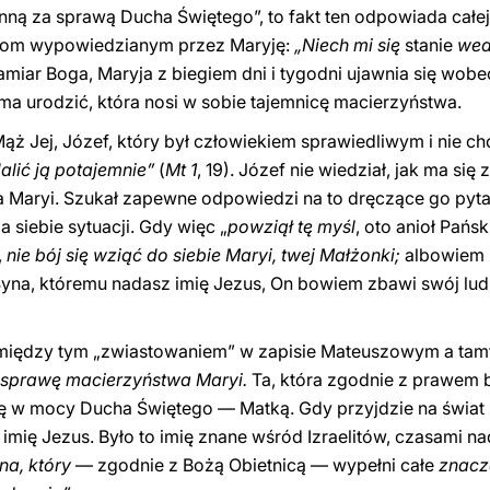
nną za sprawą Ducha Świętego”, to fakt ten odpowiada całej
owom wypowiedzianym przez Maryję:
„Niech mi się
stanie
wed
iar Boga, Maryja z biegiem dni i tygodni ujawnia się wobec
 ma urodzić, która nosi w sobie tajemnicę macierzyństwa.
ąż Jej, Józef, który był człowiekiem sprawiedliwym i nie chc
alić ją potajemnie”
(
Mt 1
, 19). Józef nie wiedział, jak ma s
Maryi. Szukał zapewne odpowiedzi na to dręczące go pytan
la siebie sytuacji. Gdy więc „
powziął tę myśl
, oto anioł Pańsk
,
nie bój się wziąć do siebie Maryi, twej Małżonki;
albowiem z
 Syna, któremu nadasz imię Jezus, On bowiem zbawi swój lu
pomiędzy tym „zwiastowaniem” w zapisie Mateuszowym a t
 sprawę macierzyństwa Maryi.
Ta, która zgodnie z prawem b
się w mocy Ducha Świętego — Matką. Gdy przyjdzie na świat 
 imię Jezus. Było to imię znane wśród Izraelitów, czasami
na, który
— zgodnie z Bożą Obietnicą — wypełni całe
znacze