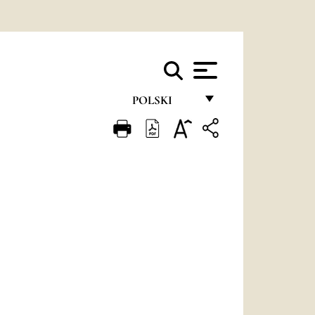
POLSKI
FRANÇAIS
ENGLISH
ITALIANO
PORTUGUÊS
ESPAÑOL
DEUTSCH
POLSKI