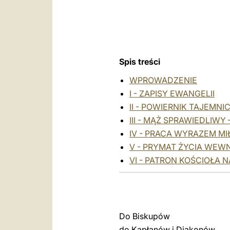
Spis treści
WPROWADZENIE
I - ZAPISY EWANGELII
II - POWIERNIK TAJEMN
III - MĄŻ SPRAWIEDLIWY
IV - PRACA WYRAZEM MI
V - PRYMAT ŻYCIA WE
VI - PATRON KOŚCIOŁA
Do Biskupów
do Kapłanów i Diakonów