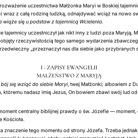
ozważenie uczestnictwa Małżonka Maryi w Boskiej tajemnic
 wraz z całą rodziną ludzką, odnajdywać wciąż na nowo sw
a wiąże się u podstaw z tajemnicą Wcielenia.
ie tajemnicy uczestniczył jak nikt inny z ludzi poza Maryją,
, objęty rzeczywistością tego samego wydarzenia zbawczego
 Przedwieczny „przeznaczył nas dla siebie jako przybranych
I - ZAPISY EWANGELII
MAŁŻEŃSTWO Z MARYJĄ
 bój się wziąć do siebie Maryi
, twej Małżonki; albowiem z Du
a, któremu nadasz imię Jezus, On bowiem zbawi swój lud od
moment centralny biblijnej prawdy o św. Józefie — moment,
 Kościoła.
ia znaczenie tego momentu od strony Józefa. Trzeba jedna