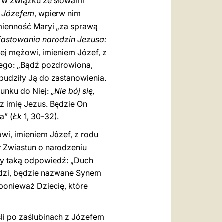
k, w związku ze słowami
 Józefem
, wpierw nim
emienność Maryi „za sprawą
astowania narodzin Jezusa:
nej mężowi, imieniem Józef, z
iego: „Bądź pozdrowiona,
budziły Ją do zastanowienia.
unku do Niej:
„Nie bój się,
z imię Jezus. Będzie On
a” (
Łk
1, 30-32).
wi, imieniem Józef, z rodu
ł Zwiastun o narodzeniu
zy taką odpowiedź: „Duch
rodzi, będzie nazwane Synem
 ponieważ Dziecię, które
eśli po zaślubinach z Józefem