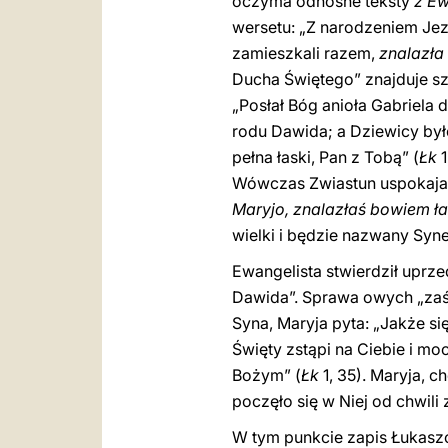
oczyma odnośne teksty
z Ew
wersetu: „Z narodzeniem Jez
zamieszkali razem,
znalazła
Ducha Świętego” znajduje sz
„Posłał Bóg anioła Gabriela 
rodu Dawida; a Dziewicy było
pełna łaski, Pan z Tobą” (
Łk
1
Wówczas Zwiastun uspokaja D
Maryjo, znalazłaś bowiem ł
wielki i będzie nazwany Syn
Ewangelista stwierdził uprze
Dawida”. Sprawa owych „zaśl
Syna, Maryja pyta: „Jakże się
Święty zstąpi na Ciebie i mo
Bożym” (
Łk
1, 35). Maryja, c
poczęło się w Niej od chwil
W tym punkcie zapis Łukasz