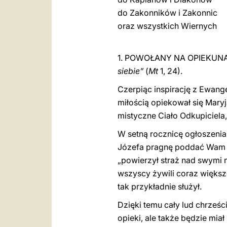
do Zakonników i Zakonnic
oraz wszystkich Wiernych
1. POWOŁANY NA OPIEKUN
siebie”
(
Mt
1, 24).
Czerpiąc inspirację z Ewange
miłością opiekował się Maryj
mistyczne Ciało Odkupiciela,
W setną rocznicę ogłoszenia
Józefa pragnę poddać Wam po
„powierzył straż nad swymi 
wszyscy żywili coraz więks
tak przykładnie służył.
Dzięki temu cały lud chrześci
opieki, ale także będzie mia