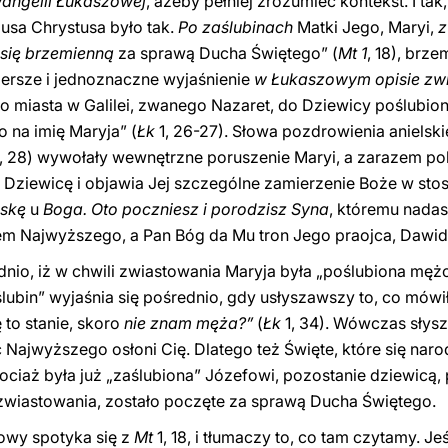
angelii Łukaszowej
, ażeby pełniej zrozumieć kontekst. I ta
usa Chrystusa było tak.
Po zaślubinach
Matki Jego, Maryi,
z
 się brzemienną
za sprawą Ducha Świętego” (
Mt 1
, 18), brz
ersze i jednoznaczne wyjaśnienie
w Łukaszowym opisie zwi
do miasta w Galilei, zwanego Nazaret, do Dziewicy poślubio
 na imię Maryja” (
Łk
1, 26-27). Słowa pozdrowienia anielsk
, 28) wywołały wewnętrzne poruszenie Maryi, a zarazem po
ziewicę i objawia Jej szczególne zamierzenie Boże w stos
askę
u
Boga. Oto poczniesz i porodzisz Syna
, któremu nadas
em Najwyższego, a Pan Bóg da Mu tron Jego praojca, Dawid
dnio, iż w chwili zwiastowania Maryja była „poślubiona mężo
ubin” wyjaśnia się pośrednio, gdy usłyszawszy to, co mówi
 to stanie, skoro
nie znam męża?”
(
Łk
1, 34). Wówczas słys
c Najwyższego osłoni Cię. Dlatego też Święte, które się na
hociaż była już „zaślubiona” Józefowi, pozostanie dziewicą,
i zwiastowania, zostało poczęte za sprawą Ducha Świętego.
owy spotyka się z
Mt
1, 18, i tłumaczy to, co tam czytamy. J