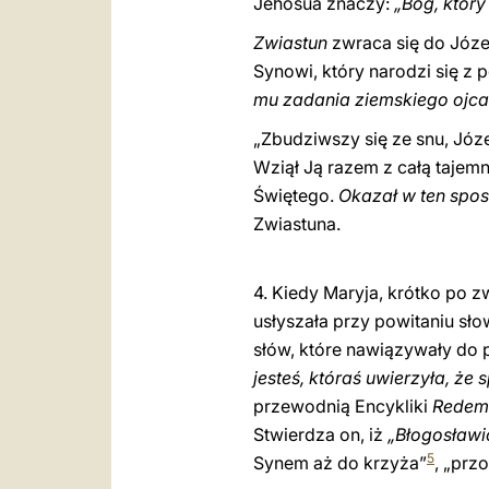
Jehosua znaczy:
„Bóg, któr
Zwiastun
zwraca się do Józef
Synowi, który narodzi się z 
mu zadania ziemskiego ojca
„Zbudziwszy się ze snu, Józef
Wziął Ją razem z całą tajem
Świętego.
Okazał w ten spo
Zwiastuna.
4. Kiedy Maryja, krótko po 
usłyszała przy powitaniu sł
słów, które nawiązywały do 
jesteś, któraś uwierzyła, że
przewodnią Encykliki
Redemp
Stwierdza on, iż
„Błogosławi
5
Synem aż do krzyża”
, „prz