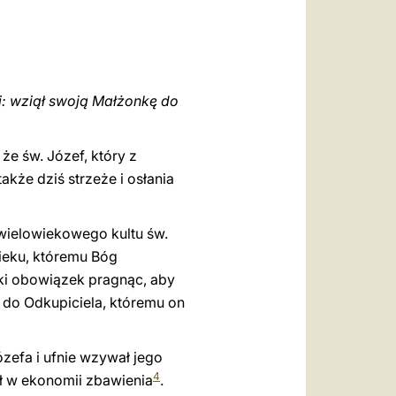
ki: wziął swoją Małżonkę do
że św. Józef, który z
 także dziś strzeże i osłania
wielowiekowego kultu św.
wieku, któremu Bóg
ski obowiązek pragnąc, aby
 do Odkupiciela, któremu on
Józefa i ufnie wzywał jego
4
ał w ekonomii zbawienia
.