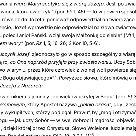
owania
wiara Maryi spotyka się z wiarą Józefa.
Jeśli po zwia
awiona, która uwierzyła” (por.
Łk
1, 45) — to w pewien spos
ć również do Józefa, ponieważ odpowiedział on twierdząco
ie. Józef wprawdzie nie odpowiedział na słowa zwiastowan
u polecił anioł Pański: wziął swoją Małżonkę do siebie” (
Mt
1,
wem wiary”
(por.
Rz
1, 5; 16, 26;
2 Kor
10, 5-6).
 uczynił Józef
, zjednoczyło go w sposób szczególny z wiarą
cą
to, co Ona naprzód przyjęła przy zwiastowaniu.
Uczy Sobó
 wiary» ... przez które człowiek z wolnej woli powierza si
7
ec Boga objawiającego»”
.
Powyższe słowa
, które mówią o n
Józefa z Nazaretu.
powiernikiem tajemnicy „od wieków ukrytej w Bogu” (por.
Ef
3
zełomowym
, który Apostoł nazywa
„pełnią czasu”
, gdy „zes
by wykupił tych, którzy podlegali Prawu”, by „mogli otrzyma
Bogu — jak uczy Sobór — w swej dobroci i mądrości objawić
), dzięki której przez Chrystusa, Słowo Wcielone, ludzie ma
8