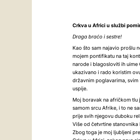
Crkva u Africi u službi pomi
Draga braćo i sestre!
Kao što sam najavio prošlu n
mojem pontifikatu na taj kont
narode i blagosloviti ih uim
ukazivano i rado koristim ov
državnim poglavarima, svim vl
uspije.
Moj boravak na afričkom tlu
samom srcu Afrike, i to ne s
prije svih njegovu duboku re
Više od četvrtine stanovnika
Zbog toga je moj ljubljeni p