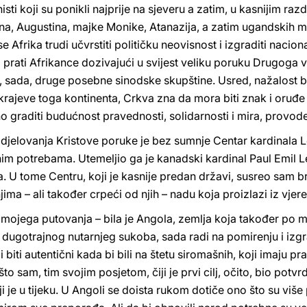
tehisti koji su ponikli najprije na sjeveru a zatim, u kasnijim ra
ana, Augustina, majke Monike, Atanazija, a zatim ugandskih m
Afrika trudi učvrstiti političku neovisnost i izgraditi naciona
 prati Afrikance dozivajući u svijest veliku poruku Drugoga 
e, sada, druge posebne sinodske skupštine. Usred, nažalost b
e krajeve toga kontinenta, Crkva zna da mora biti znak i oruđe
o graditi budućnost pravednosti, solidarnosti i mira, provode
djelovanja Kristove poruke je bez sumnje Centar kardinala 
im potrebama. Utemeljio ga je kanadski kardinal Paul Emil Le
a. U tome Centru, koji je kasnije predan državi, susreo sam br
jima – ali također crpeći od njih – nadu koja proizlazi iz vjere
o mojega putovanja – bila je Angola, zemlja koja također po
 dugotrajnog nutarnjeg sukoba, sada radi na pomirenju i izgrad
 biti autentični kada bi bili na štetu siromašnih, koji imaju pra
o sam, tim svojim posjetom, čiji je prvi cilj, očito, bio potvrd
ji je u tijeku. U Angoli se doista rukom dotiče ono što su više