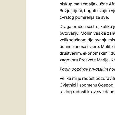
biskupima zemalja Južne Afri
Božjoj riječi, bogati svojim 
čvrstog pomirenja za sve.
Draga braćo i sestre, koliko 
putovanju! Molim vas da zahva
velikodušnom djelovanju misi
punim zanosa i vjere. Molite 
društvenim, ekonomskim i du
zagovoru Presvete Marije, Kral
Papin pozdrav hrvatskim ho
Velika mi je radost pozdravit
Cvjetnici i spomenu Gospodin
razlog radosti kroz sve dane ž