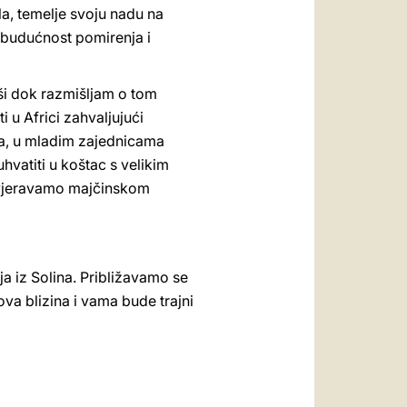
a, temelje svoju nadu na
i budućnost pomirenja i
uši dok razmišljam o tom
 u Africi zahvaljujući
ta, u mladim zajednicama
hvatiti u koštac s velikim
ovjeravamo majčinskom
ja iz Solina. Približavamo se
va blizina i vama bude trajni