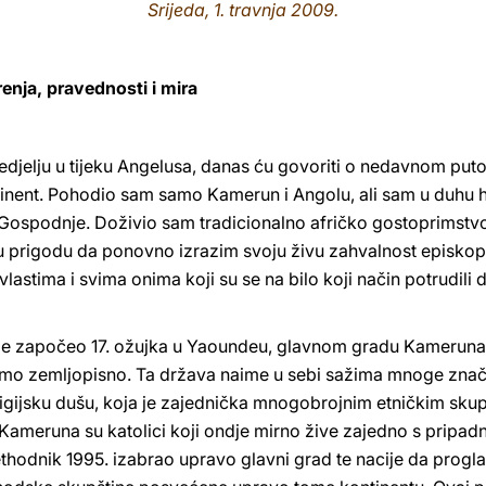
Srijeda, 1. travnja 2009.
renja, pravednosti i mira
edjelju u tijeku Angelusa, danas ću govoriti o nedavnom puto
inent. Pohodio sam samo Kamerun i Angolu, ali sam u duhu hti
e Gospodnje. Doživio sam tradicionalno afričko gostoprimstv
u prigodu da ponovno izrazim svoju živu zahvalnost episkop
astima i svima onima koji su se na bilo koji način potrudili 
 je započeo 17. ožujka u Yaoundeu, glavnom gradu Kameruna,
amo zemljopisno. Ta država naime u sebi sažima mnoge znača
ligijsku dušu, koja je zajednička mnogobrojnim etničkim sku
 Kameruna su katolici koji ondje mirno žive zajedno s pripad
rethodnik 1995. izabrao upravo glavni grad te nacije da prog