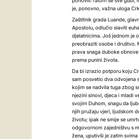
ponovili: ratom se sve gubi,
je, ponovno, važna uloga Crkv
Zaštitnik grada Luande, glav
Apostolu, odlučio slaviti euh
djelatnicima. Još jednom je 
preobraziti osobe i društvo. M
prava snaga duboke obnove čov
prema punini života.
Da bi izrazio potporu koju Cr
sam posvetio dva odvojena su
kojim se nadvila tuga zbog sm
njezini sinovi, djeca i mladi v
svojim Duhom, snagu da ljube
njih pružaju vjeri, ljudskom 
životu; ipak ne smije se umrtvi
odgovornom zajedništvu s muž
žena, uputivši je zatim svima