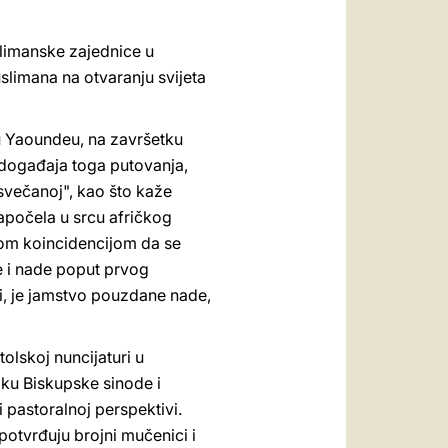
slimanske zajednice u
limana na otvaranju svijeta
u Yaoundeu, na završetku
h događaja toga putovanja,
 svečanoj", kao što kaže
započela u srcu afričkog
etnom koincidencijom da se
e i nade poput prvog
vi, je jamstvo pouzdane nade,
olskoj nuncijaturi u
ku Biskupske sinode i
i pastoralnoj perspektivi.
potvrđuju brojni mučenici i