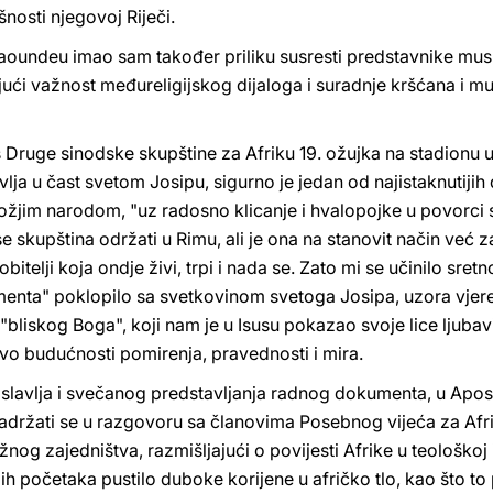
šnosti njegovoj Riječi.
Yaoundeu imao sam također priliku susresti predstavnike mu
i važnost međureligijskog dijaloga i suradnje kršćana i mus
 Druge sinodske skupštine za Afriku 19. ožujka na stadionu 
lja u čast svetom Josipu, sigurno je jedan od najistaknutiji
 Božjim narodom, "uz radosno klicanje i hvalopojke u povorci
e skupština održati u Rimu, ali je ona na stanovit način već 
bitelji koja ondje živi, trpi i nada se. Zato mi se učinilo sr
menta" poklopilo sa svetkovinom svetoga Josipa, uzora vjer
"bliskog Boga", koji nam je u Isusu pokazao svoje lice ljuba
stvo budućnosti pomirenja, pravednosti i mira.
slavlja i svečanog predstavljanja radnog dokumenta, u Apost
držati se u razgovoru sa članovima Posebnog vijeća za Afri
žnog zajedništva, razmišljajući o povijesti Afrike u teološkoj 
h početaka pustilo duboke korijene u afričko tlo, kao što to 