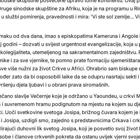
inodske skupštine posvećene upravo tome kontinentu. Ovaj pu
ruge sinodske skupštine za Afriku, koja je na programu u Ri
 u službi pomirenja, pravednosti i mira: 'Vi ste sol zemlje… Vi s
maku od dva dana, imao s episkopatima Kameruna i Angole i 
godini – dozvati u svijest urgentnost evangelizacije, koja u
u kolegijaliteta, utemeljenog na sakramentalnom zajedništvu
nike i za sve vjernike, te pomno prate formaciju sjemeništarac
ju sve više nužni za život Crkve u Africi. Ohrabrio sam biskup
, također zato da bi osposobili laike da se odupru nasrtaju sekti
 vršenju djela ljubavi i u obrani prava siromašnih.
čano slavlje Večernje koje je održano u Yaoundeu, u crkvi Ma
 i suvremenom hramu podignutom na mjestu na kojem su djelo
ci. Uoči svetkovine svetoga Josipa, brižnog čuvara kojem je
 i Josipa, uzdigli smo, zajedno s predstavnicima Crkava i cr
rajući duhovni lik svetog Josipa, koji je posvetio svoj život K
be i članove crkvenih pokreta da ostanu uvijek vjerni svoje