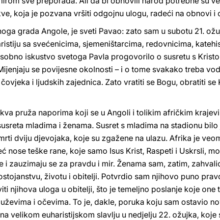
 mirom sve preporađa. Ali da bi obnovili narod potrebne su v
e, koja je pozvana vršiti odgojnu ulogu, radeći na obnovi i 
noga grada Angole, je sveti Pavao: zato sam u subotu 21. ožu
aristiju sa svećenicima, sjemeništarcima, redovnicima, kateh
osobno iskustvo svetoga Pavla progovorilo o susretu s Kristo
ijenjaju se povijesne okolnosti – i o tome svakako treba vodit
jeka i ljudskih zajednica. Zato vratiti se Bogu, obratiti se Kr
kva pruža naporima koji se u Angoli i tolikim afričkim kraje
sreta mladima i ženama. Susret s mladima na stadionu bilo je
rti dviju djevojaka, koje su zgažene na ulazu. Afrika je veo
eć nose teške rane, koje samo Isus Krist, Raspeti i Uskrsli, mož
 i zauzimaju se za pravdu i mir. Ženama sam, zatim, zahval
dostojanstvu, životu i obitelji. Potvrdio sam njihovo puno pr
ti njihova uloga u obitelji, što je temeljno poslanje koje one t
evima i očevima. To je, dakle, poruka koju sam ostavio nov
 na velikom euharistijskom slavlju u nedjelju 22. ožujka, koj