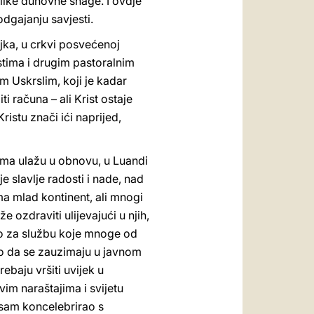
elike duhovne snage. I ovdje
odgajanju savjesti.
jka, u crkvi posvećenoj
istima i drugim pastoralnim
m Uskrslim, koji je kadar
i računa – ali Krist ostaje
istu znači ići naprijed,
vima ulažu u obnovu, u Luandi
 slavlje radosti i nade, nad
ma mlad kontinent, ali mnogi
e ozdraviti ulijevajući u njih,
io za službu koje mnoge od
avo da se zauzimaju u javnom
rebaju vršiti uvijek u
im naraštajima i svijetu
e sam koncelebrirao s