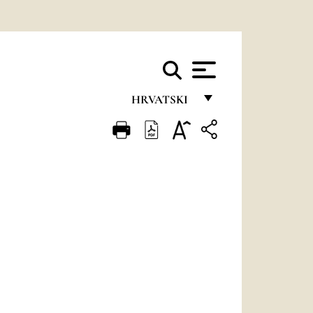
HRVATSKI
FRANÇAIS
ENGLISH
ITALIANO
PORTUGUÊS
ESPAÑOL
DEUTSCH
POLSKI