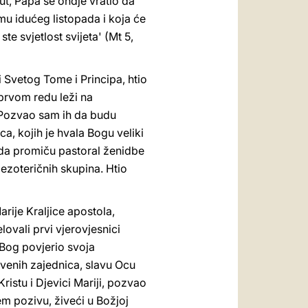
t, Papa se ondje vratio da
mu idućeg listopada i koja će
te svjetlost svijeta' (Mt 5,
Svetog Tome i Principa, htio
 prvom redu leži na
. Pozvao sam ih da budu
a, kojih je hvala Bogu veliki
e da promiču pastoral ženidbe
 i ezoteričnih skupina. Htio
rije Kraljice apostola,
vali prvi vjerovjesnici
 Bog povjerio svoja
kvenih zajednica, slavu Ocu
ristu i Djevici Mariji, pozvao
m pozivu, živeći u Božjoj