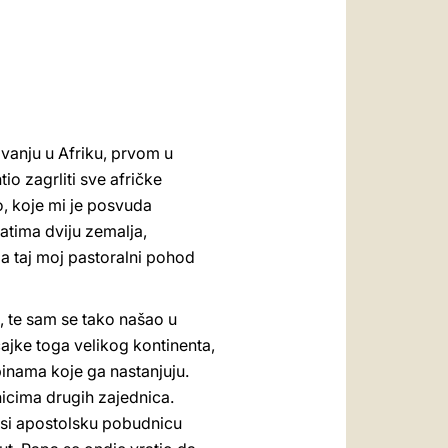
العربيّة
中文
LATINE
vanju u Afriku, prvom u
o zagrliti sve afričke
o, koje mi je posvuda
atima dviju zemalja,
da taj moj pastoralni pohod
 te sam se tako našao u
jke toga velikog kontinenta,
pinama koje ga nastanjuju.
nicima drugih zajednica.
lasi apostolsku pobudnicu