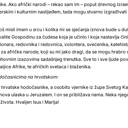
ke. Ako afrički narodi – rekao sam im – poput drevnog Izrael
vjerskim i kulturnim naslijeđem, tada mogu stvarno izgrađivat
još misli imam u srcu i kolika mi se sjećanja iznova bude u d
lite Gospodinu za čudesa koja je učinio i koja nastavlja činiti
onara, redovnika i redovnica, volontera, svećenika, katehis
i za afričke narode, koji su mi jako dragi, da se mogu hrabro u
hovnim izazovima sadašnjeg trenutka. Sve to i sve ljude p
jice Afrike, te afričkih svetaca i blaženika.
dočasnicima na hrvatskom:
i hrvatske hodočasnike, a osobito vjernike iz župe Svetog Ka
ova ulaska u Jeruzalem. I on se približava nama. Neka njego
ivota. Hvaljen Isus i Marija!