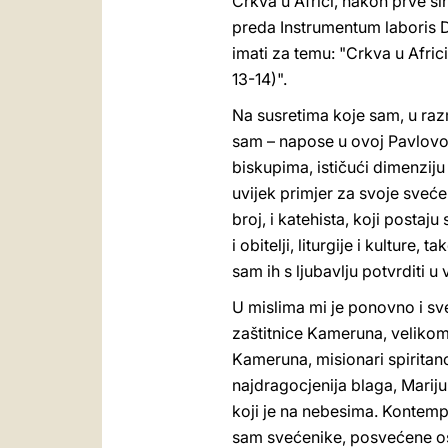
Crkva u Africi, nakon prve s
preda Instrumentum laboris D
imati za temu: "Crkva u Africi
13-14)".
Na susretima koje sam, u raz
sam – napose u ovoj Pavlovoj 
biskupima, ističući dimenzij
uvijek primjer za svoje sveće
broj, i katehista, koji posta
i obitelji, liturgije i kulture
sam ih s ljubavlju potvrditi u
U mislima mi je ponovno i sve
zaštitnice Kameruna, velikom
Kameruna, misionari spiritan
najdragocjenija blaga, Mariju
koji je na nebesima. Kontempli
sam svećenike, posvećene oso