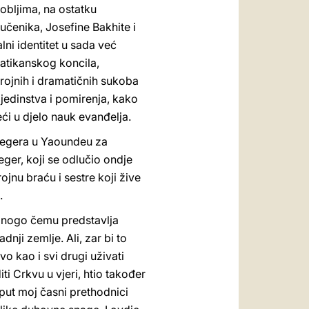
zdobljima, na ostatku
učenika, Josefine Bakhite i
lni identitet u sada već
vatikanskog koncila,
rojnih i dramatičnih sukoba
 jedinstva i pomirenja, kako
ći u djelo nauk evanđelja.
Legera u Yaoundeu za
ger, koji se odlučio ondje
ojnu braću i sestre koji žive
.
 mnogo čemu predstavlja
nji zemlje. Ali, zar bi to
vo kao i svi drugi uživati
iti Crkvu u vjeri, htio također
 put moj časni prethodnici