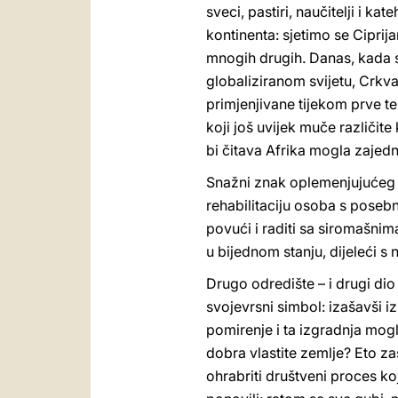
sveci, pastiri, naučitelji i ka
kontinenta: sjetimo se Ciprij
mnogih drugih. Danas, kada se 
globaliziranom svijetu, Crkva
primjenjivane tijekom prve t
koji još uvijek muče različit
bi čitava Afrika mogla zajedn
Snažni znak oplemenjujućeg 
rehabilitaciju osoba s posebn
povući i raditi sa siromašnim
u bijednom stanju, dijeleći s n
Drugo odredište – i drugi di
svojevrsni simbol: izašavši iz
pomirenje i ta izgradnja mogli
dobra vlastite zemlje? Eto zašt
ohrabriti društveni proces ko