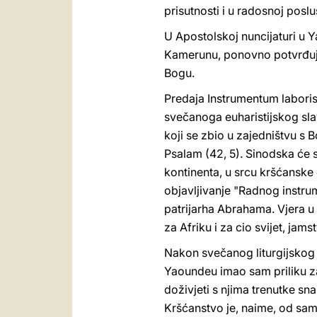
prisutnosti i u radosnoj poslu
U Apostolskoj nuncijaturi u 
Kamerunu, ponovno potvrđujuć
Bogu.
Predaja Instrumentum laboris
svečanoga euharistijskog slav
koji se zbio u zajedništvu s
Psalam (42, 5). Sinodska će s
kontinenta, u srcu kršćanske o
objavljivanje "Radnog instru
patrijarha Abrahama. Vjera u 
za Afriku i za cio svijet, jam
Nakon svečanog liturgijskog 
Yaoundeu imao sam priliku za
doživjeti s njima trenutke sna
Kršćanstvo je, naime, od sami