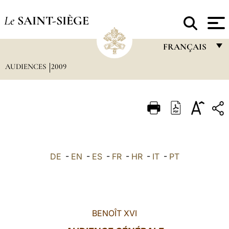
Le
SAINT-SIÈGE
FRANÇAIS
AUDIENCES
2009
FRANÇAIS
ENGLISH
ITALIANO
PORTUGUÊS
ESPAÑOL
DE
-
EN
-
ES
-
FR
-
HR
-
IT
-
PT
DEUTSCH
POLSKI
العربيّة
BENOÎT XVI
中文