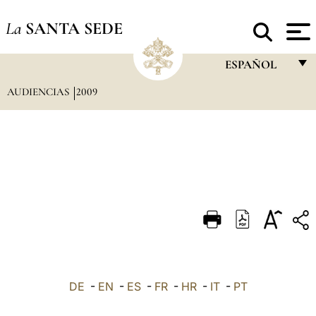
La
SANTA SEDE
ESPAÑOL
AUDIENCIAS
2009
FRANÇAIS
ENGLISH
ITALIANO
PORTUGUÊS
ESPAÑOL
DEUTSCH
POLSKI
العربيّة
DE
-
EN
-
ES
-
FR
-
HR
-
IT
-
PT
中文