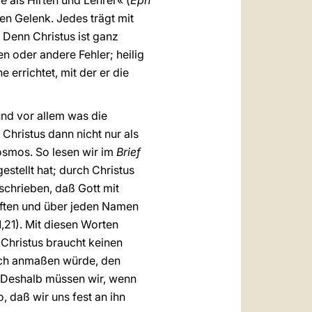
e als Hirten und Lehrer« (
Eph
en Gelenk. Jedes trägt mit
. Denn Christus ist ganz
en oder andere Fehler; heilig
e errichtet, mit der er die
und vor allem was die
 Christus dann nicht nur als
osmos. So lesen wir im
Brief
estellt hat; durch Christus
chrieben, daß Gott mit
aften und über jeden Namen
1,21). Mit diesen Worten
 Christus braucht keinen
sich anmaßen würde, den
 Deshalb müssen wir, wenn
, daß wir uns fest an ihn