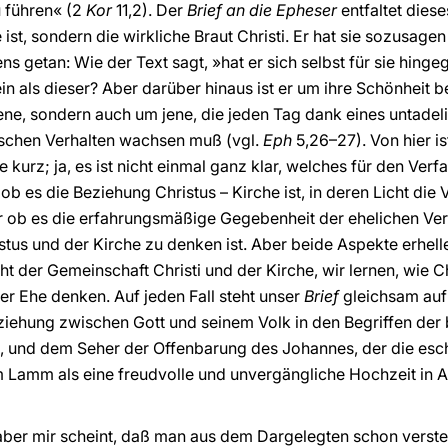
u führen« (2
Kor
11,2). Der
Brief an die Epheser
entfaltet diese
 ist, sondern die wirkliche Braut Christi. Er hat sie sozusagen
s getan: Wie der Text sagt, »hat er sich selbst für sie hinge
n als dieser? Aber darüber hinaus ist er um ihre Schönheit be
ene, sondern auch um jene, die jeden Tag dank eines untade
ischen Verhalten wachsen muß (vgl.
Eph
5,26–27). Von hier is
e kurz; ja, es ist nicht einmal ganz klar, welches für den Ver
ob es die Beziehung Christus – Kirche ist, in deren Licht di
er ob es die erfahrungsmäßige Gegebenheit der ehelichen Verb
tus und der Kirche zu denken ist. Aber beide Aspekte erhelle
cht der Gemeinschaft Christi und der Kirche, wir lernen, wie Ch
r Ehe denken. Auf jeden Fall steht unser
Brief
gleichsam au
iehung zwischen Gott und seinem Volk in den Begriffen der 
1), und dem Seher der Offenbarung des Johannes, der die e
Lamm als eine freudvolle und unvergängliche Hochzeit in Aus
 aber mir scheint, daß man aus dem Dargelegten schon verst