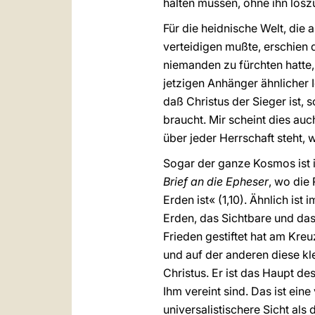
halten müssen, ohne ihn losz
Für die heidnische Welt, die 
verteidigen mußte, erschien d
niemanden zu fürchten hatte,
jetzigen Anhänger ähnlicher 
daß Christus der Sieger ist, s
braucht. Mir scheint dies auc
über jeder Herrschaft steht, w
Sogar der ganze Kosmos ist i
Brief an die Epheser
, wo die 
Erden ist« (1,10). Ähnlich is
Erden, das Sichtbare und das 
Frieden gestiftet hat am Kreuz
und auf der anderen diese kle
Christus. Er ist das Haupt de
Ihm vereint sind. Das ist ein
universalistischere Sicht al