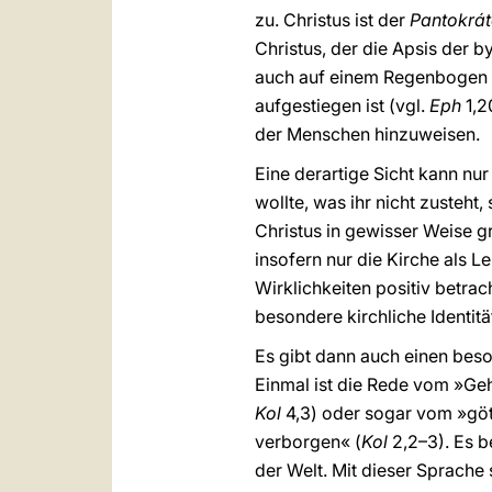
zu. Christus ist der
Pantokrát
Christus, der die Apsis der
auch auf einem Regenbogen th
aufgestiegen ist (vgl.
Eph
1,2
der Menschen hinzuweisen.
Eine derartige Sicht kann nu
wollte, was ihr nicht zusteh
Christus in gewisser Weise gr
insofern nur die Kirche als Le
Wirklichkeiten positiv betra
besondere kirchliche Identität
Es gibt dann auch einen beson
Einmal ist die Rede vom »Geh
Kol
4,3) oder sogar vom »gött
verborgen« (
Kol
2,2–3). Es b
der Welt. Mit dieser Sprache 