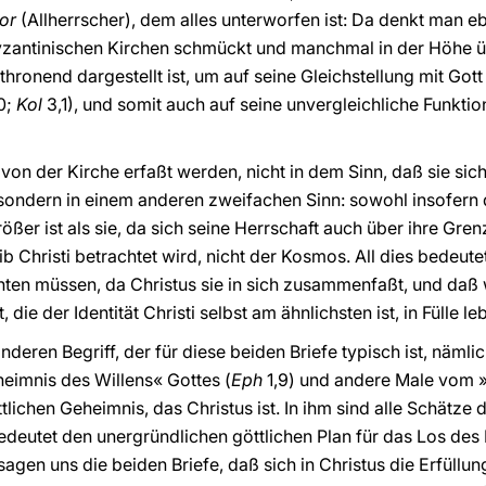
or
(Allherrscher), dem alles unterworfen ist: Da denkt man e
 byzantinischen Kirchen schmückt und manchmal in der Höhe 
ronend dargestellt ist, um auf seine Gleichstellung mit Gott
0;
Kol
3,1), und somit auch auf seine unvergleichliche Funktio
r von der Kirche erfaßt werden, nicht in dem Sinn, daß sie s
t, sondern in einem anderen zweifachen Sinn: sowohl insofern
ößer ist als sie, da sich seine Herrschaft auch über ihre Gren
ib Christi betrachtet wird, nicht der Kosmos. All dies bedeute
chten müssen, da Christus sie in sich zusammenfaßt, und daß w
, die der Identität Christi selbst am ähnlichsten ist, in Fülle 
deren Begriff, der für diese beiden Briefe typisch ist, nämli
eimnis des Willens« Gottes (
Eph
1,9) und andere Male vom »
lichen Geheimnis, das Christus ist. In ihm sind alle Schätze 
edeutet den unergründlichen göttlichen Plan für das Los des
sagen uns die beiden Briefe, daß sich in Christus die Erfüllu