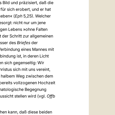
s Bild und präzisiert, daß die
 für sich erobert, und er hat
geben« (
Eph
5,25). Welcher
sorgt: nicht nur um jene
ligen Lebens »ohne Falten
t der Schritt zur allgemeinen
fasser des
Briefes
der
e Verbindung eines Mannes mit
indung ist, in deren Licht
n sich gegenseitig: Wir
ristus sich mit uns vereint,
f halbem Weg zwischen dem
bereits vollzogenen Hochzeit
schatologische Begegnung
sicht stellen wird (vgl.
Offb
ehen kann, daß diese beiden