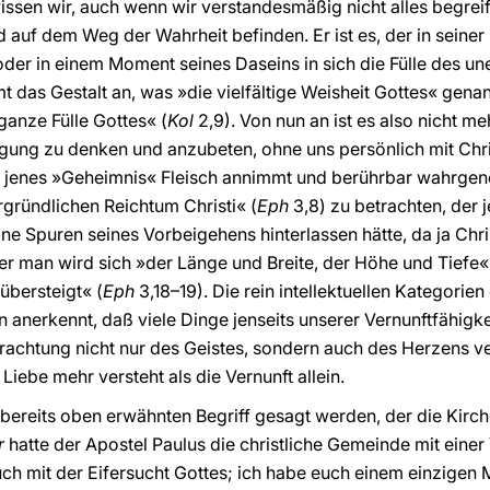
wissen wir, auch wenn wir verstandesmäßig nicht alles begrei
auf dem Weg der Wahrheit befinden. Er ist es, der in seiner 
der in einem Moment seines Daseins in sich die Fülle des un
mt das Gestalt an, was »die vielfältige Weisheit Gottes« genan
 ganze Fülle Gottes« (
Kol
2,9). Von nun an ist es also nicht m
gung zu denken und anzubeten, ohne uns persönlich mit Chri
m jenes »Geheimnis« Fleisch annimmt und berührbar wahrg
gründlichen Reichtum Christi« (
Eph
3,8) zu betrachten, der 
ine Spuren seines Vorbeigehens hinterlassen hätte, da ja Chri
ber man wird sich »der Länge und Breite, der Höhe und Tiefe
übersteigt« (
Eph
3,18–19). Die rein intellektuellen Kategorien
anerkennt, daß viele Dinge jenseits unserer Vernunftfähigk
achtung nicht nur des Geistes, sondern auch des Herzens ve
Liebe mehr versteht als die Vernunft allein.
ereits oben erwähnten Begriff gesagt werden, der die Kirche a
r
hatte der Apostel Paulus die christliche Gemeinde mit einer
euch mit der Eifersucht Gottes; ich habe euch einem einzigen 