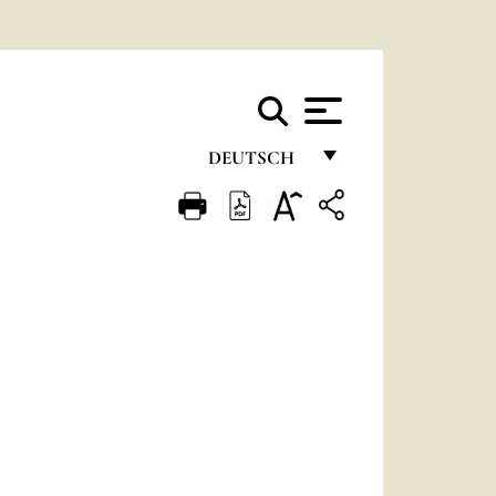
DEUTSCH
FRANÇAIS
ENGLISH
ITALIANO
PORTUGUÊS
ESPAÑOL
DEUTSCH
POLSKI