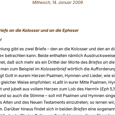
Mittwoch, 14. Januar 2009
riefe an die Kolosser und an die Epheser
!
mlung gibt es zwei Briefe – den an die Kolosser und den an d
« betrachten kann. Beide enthalten nämlich Ausdrucksweisen,
et, daß sich mehr als ein Drittel der Worte des
Briefes an di
 man zum Beispiel im
Kolosserbrief
wörtlich die Aufforderung
ingt Gott in eurem Herzen Psalmen, Hymnen und Lieder, wie sie
n gleicher Weise empfohlen: »Laßt in eurer Mitte Psalmen, Hy
ngt und jubelt aus vollem Herzen zum Lob des Herrn!« (
Eph
5,1
nd so auch die Stimme – soll mit Psalmen und Hymnen singen
 Alten und des Neuen Testaments einzutreten; so lernen wir,
 Darüber hinaus findet sich in beiden
Briefen
eine sogenann