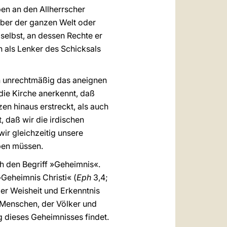
ben an den Allherrscher
über der ganzen Welt oder
 selbst, an dessen Rechte er
n als Lenker des Schicksals
ich unrechtmäßig das aneignen
 die Kirche anerkennt, daß
zen hinaus erstreckt, als auch
t, daß wir die irdischen
ir gleichzeitig unsere
leben müssen.
ch den Begriff »Geheimnis«.
Geheimnis Christi« (
Eph
3,4;
der Weisheit und Erkenntnis
 Menschen, der Völker und
ng dieses Geheimnisses findet.