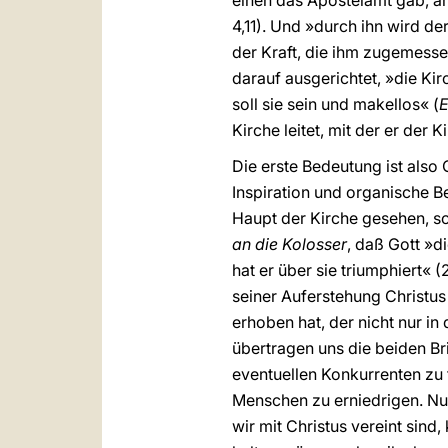
einen das Apostelamt gab, an
4,11). Und »durch ihn wird d
der Kraft, die ihm zugemessen
darauf ausgerichtet, »die Kir
soll sie sein und makellos« (
Kirche leitet, mit der er der K
Die erste Bedeutung ist also 
Inspiration und organische Be
Haupt der Kirche gesehen, s
an die Kolosser
, daß Gott »d
hat er über sie triumphiert« (
seiner Auferstehung Christu
erhoben hat, der nicht nur in
übertragen uns die beiden Bri
eventuellen Konkurrenten zu 
Menschen zu erniedrigen. Nur
wir mit Christus vereint sind