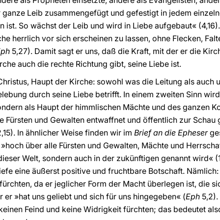
dere als Propheten einsetzte, andere als Evangelisten, ander
er ganze Leib zusammengefügt und gefestigt in jedem einzeln
 ist. So wächst der Leib und wird in Liebe aufgebaut« (4,16)
che herrlich vor sich erscheinen zu lassen, ohne Flecken, Falt
Eph
5,27). Damit sagt er uns, daß die Kraft, mit der er die Kirch
irche auch die rechte Richtung gibt, seine Liebe ist.
Christus, Haupt der Kirche: sowohl was die Leitung als auch 
lebung durch seine Liebe betrifft. In einem zweiten Sinn wird
ondern als Haupt der himmlischen Mächte und des ganzen K
ie Fürsten und Gewalten entwaffnet und öffentlich zur Schau g
2,15). In ähnlicher Weise finden wir im
Brief an die Epheser
ges
s »hoch über alle Fürsten und Gewalten, Mächte und Herrsch
 dieser Welt, sondern auch in der zukünftigen genannt wird« (
efe eine äußerst positive und fruchtbare Botschaft. Nämlich:
fürchten, da er jeglicher Form der Macht überlegen ist, die 
 er »hat uns geliebt und sich für uns hingegeben« (
Eph
5,2).
, keinen Feind und keine Widrigkeit fürchten; das bedeutet also