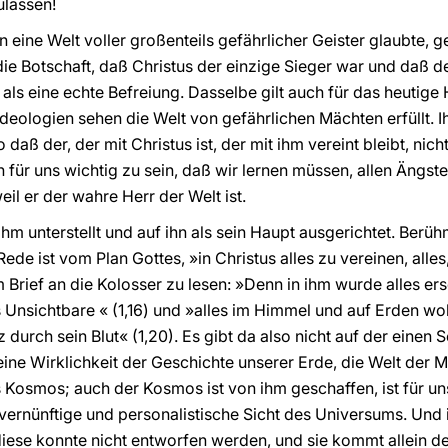
ulassen!
an eine Welt voller großenteils gefährlicher Geister glaubte, 
ie Botschaft, daß Christus der einzige Sieger war und daß der
 als eine echte Befreiung. Dasselbe gilt auch für das heutig
Ideologien sehen die Welt von gefährlichen Mächten erfüllt.
o daß der, der mit Christus ist, der mit ihm vereint bleibt, n
h für uns wichtig zu sein, daß wir lernen müssen, allen Ängst
eil er der wahre Herr der Welt ist.
hm unterstellt und auf ihn als sein Haupt ausgerichtet. Berü
Rede ist vom Plan Gottes, »in Christus alles zu vereinen, all
t im Brief an die Kolosser zu lesen: »Denn in ihm wurde alles 
Unsichtbare « (1,16) und »alles im Himmel und auf Erden woll
 durch sein Blut« (1,20). Es gibt da also nicht auf der einen 
ine Wirklichkeit der Geschichte unserer Erde, die Welt der Me
s Kosmos; auch der Kosmos ist von ihm geschaffen, ist für un
e vernünftige und personalistische Sicht des Universums. Und
s diese konnte nicht entworfen werden, und sie kommt allein 