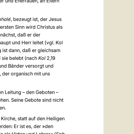
r und Ehefrauen, an Eltern
phalé
, bezeugt ist, der Jesus
ersten Sinn wird Christus als
unächst, daß er der
aupt und Herr leitet (vgl. Kol
g ist dann, daß er gleichsam
d sie belebt (nach
Kol
2,19
und Bänder versorgt und
, der organisch mit uns
ren Leitung – den Geboten –
hen. Seine Gebote sind nicht
en.
Kirche, statt auf den Heiligen
den: Er ist es, der »den