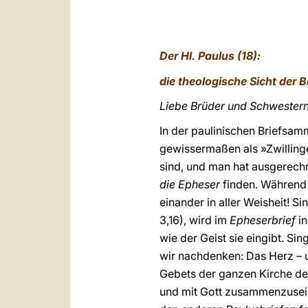
Der Hl. Paulus
(18)
:
die
theologische Sicht der B
Liebe Brüder und Schwestern
In der paulinischen Briefsam
gewissermaßen als »Zwillinge
sind, und man hat ausgerechn
die Epheser
finden. Während
einander in aller Weisheit! S
3,16), wird im
Epheserbrief
i
wie der Geist sie eingibt. Si
wir nachdenken: Das Herz – u
Gebets der ganzen Kirche des
und mit Gott zusammenzusein.