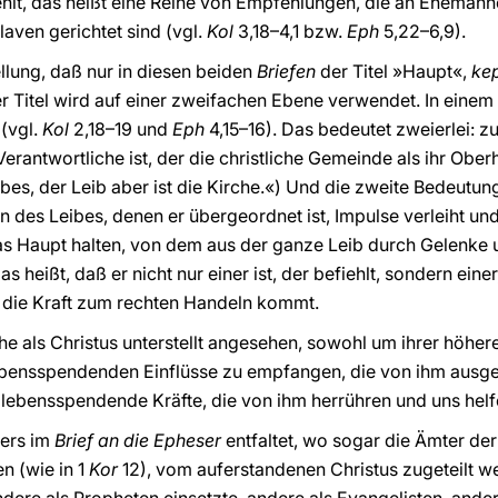
hlt, das heißt eine Reihe von Empfehlungen, die an Ehemänne
aven gerichtet sind (vgl.
Kol
3,18–4,1 bzw.
Eph
5,22–6,9).
ellung, daß nur in diesen beiden
Briefen
der Titel »Haupt«,
ke
r Titel wird auf einer zweifachen Ebene verwendet. In einem 
(vgl.
Kol
2,18–19 und
Eph
4,15–16). Das bedeutet zweierlei: z
erantwortliche ist, der die christliche Gemeinde als ihr Oberh
eibes, der Leib aber ist die Kirche.«) Und die zweite Bedeutun
ern des Leibes, denen er übergeordnet ist, Impulse verleiht un
s Haupt halten, von dem aus der ganze Leib durch Gelenke 
heißt, daß er nicht nur einer ist, der befiehlt, sondern einer
 die Kraft zum rechten Handeln kommt.
che als Christus unterstellt angesehen, sowohl um ihrer höhe
lebensspendenden Einflüsse zu empfangen, die von ihm ausge
lebensspendende Kräfte, die von ihm herrühren und uns helf
ers im
Brief an die Epheser
entfaltet, wo sogar die Ämter der 
n (wie in 1
Kor
12), vom auferstandenen Christus zugeteilt wer