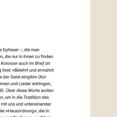
العربيّة
中文
LATINE
ie Epheser –, die man
 die nur in ihnen zu finden
e Kolosser
auch im
Brief an
 liest: »Belehrt und ermahnt
 der Geist eingibt« (
Kol
mnen und Lieder erklingen,
9). Über diese Worte wollen
, um in die Tradition des
 mit uns und untereinander
te »Hausordnung«, die in