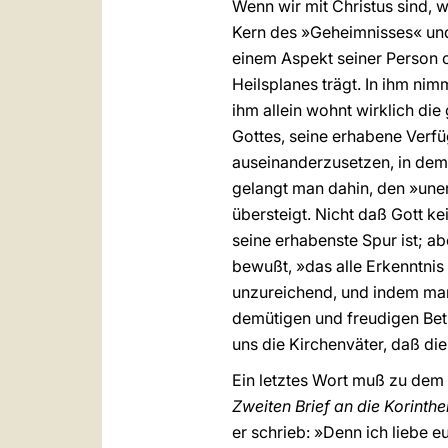
Wenn wir mit Christus sind, 
Kern des »Geheimnisses« und 
einem Aspekt seiner Person o
Heilsplanes trägt. In ihm nim
ihm allein wohnt wirklich die
Gottes, seine erhabene Verfü
auseinanderzusetzen, in de
gelangt man dahin, den »uner
übersteigt. Nicht daß Gott ke
seine erhabenste Spur ist; a
bewußt, »das alle Erkenntnis 
unzureichend, und indem man 
demütigen und freudigen Betr
uns die Kirchenväter, daß die 
Ein letztes Wort muß zu dem b
Zweiten Brief an die Korinthe
er schrieb: »Denn ich liebe 