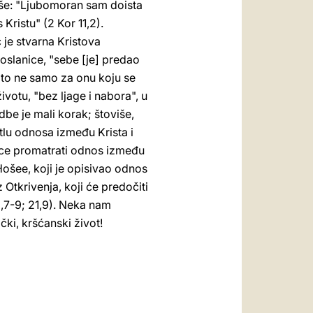
iše: "Ljubomoran sam doista
ristu" (2 Kor 11,2).
 je stvarna Kristova
 poslanice, "sebe [je] predao
 i to ne samo za onu koju se
votu, "bez ljage i nabora", u
be je mali korak; štoviše,
etlu odnosa između Krista i
nice promatrati odnos između
ošee, koji je opisivao odnos
 Otkrivenja, koji će predočiti
,7-9; 21,9). Neka nam
ki, kršćanski život!