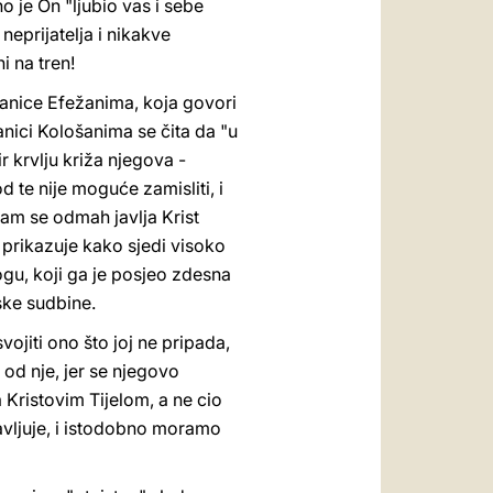
no je On "ljubio vas i sebe
neprijatelja i nikakve
i na tren!
slanice Efežanima, koja govori
anici Kološanima se čita da "u
ir krvlju križa njegova -
od te nije moguće zamisliti, i
nam se odmah javlja Krist
 prikazuje kako sjedi visoko
gu, koji ga je posjeo zdesna
dske sudbine.
ojiti ono što joj ne pripada,
 od nje, jer se njegovo
 Kristovim Tijelom, a ne cio
lavljuje, i istodobno moramo