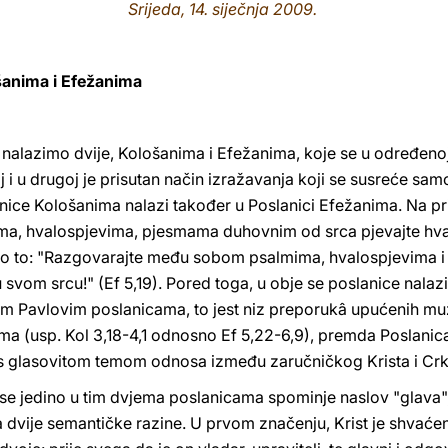
Srijeda, 14. siječnja 2009.
šanima i Efežanima
alazimo dvije, Kološanima i Efežanima, koje se u određenoj
j i u drugoj je prisutan način izražavanja koji se susreće sam
lanice Kološanima nalazi također u Poslanici Efežanima. Na p
ma, hvalospjevima, pjesmama duhovnim od srca pjevajte hval
to to: "Razgovarajte među sobom psalmima, hvalospjevima 
 svom srcu!" (Ef 5,19). Pored toga, u obje se poslanice nalazi
im Pavlovim poslanicama, to jest niz preporukâ upućenih mu
ima (usp. Kol 3,18-4,1 odnosno Ef 5,22-6,9), premda Poslanic
 glasovitom temom odnosa između zaručničkog Krista i Crk
a se jedino u tim dvjema poslanicama spominje naslov "glava", 
na dvije semantičke razine. U prvom značenju, Krist je shvaće