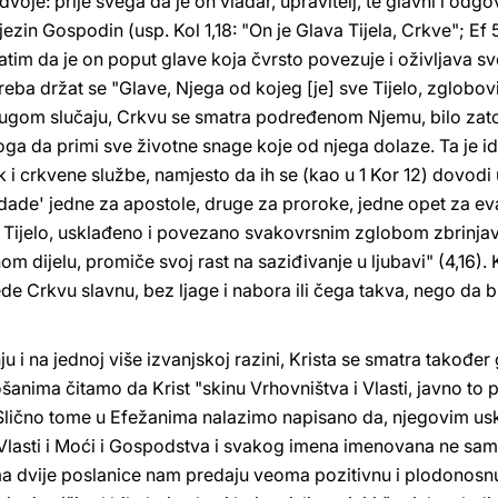
i dvoje: prije svega da je on vladar, upravitelj, te glavni i od
jezin Gospodin (usp. Kol 1,18: "On je Glava Tijela, Crkve"; Ef 
zatim da je on poput glave koja čvrsto povezuje i oživljava sv
reba držat se "Glave, Njega od kojeg [je] sve Tijelo, zglobo
rugom slučaju, Crkvu se smatra podređenom Njemu, bilo zato
oga da primi sve životne snage koje od njega dolaze. Ta je 
 i crkvene službe, namjesto da ih se (kao u 1 Kor 12) dovodi
 "'dade' jedne za apostole, druge za proroke, jedne opet za eva
sve Tijelo, usklađeno i povezano svakovrsnim zglobom zbrinjav
 dijelu, promiče svoj rast na saziđivanje u ljubavi" (4,16). 
e Crkvu slavnu, bez ljage i nabora ili čega takva, nego da 
 i na jednoj više izvanjskoj razini, Krista se smatra također
šanima čitamo da Krist "skinu Vrhovništva i Vlasti, javno to 
. Slično tome u Efežanima nalazimo napisano da, njegovim us
Vlasti i Moći i Gospodstva i svakog imena imenovana ne sam
ma dvije poslanice nam predaju veoma pozitivnu i plodonosnu 