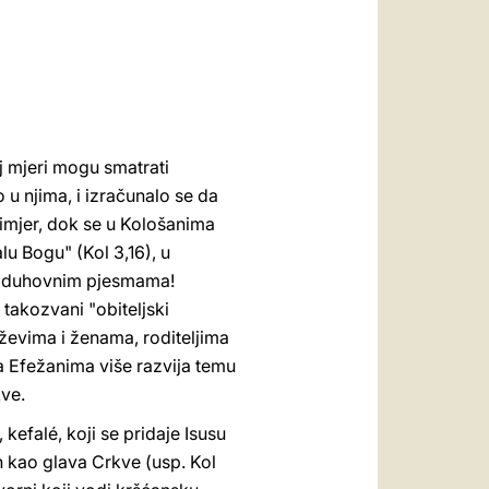
العربيّة
中文
LATINE
 mjeri mogu smatrati
o u njima, i izračunalo se da
rimjer, dok se u Kološanima
u Bogu" (Kol 3,16), u
i duhovnim pjesmama!
 takozvani "obiteljski
ževima i ženama, roditeljima
a Efežanima više razvija temu
ve.
kefalé, koji se pridaje Isusu
n kao glava Crkve (usp. Kol