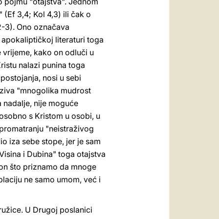
e o pojmu "otajstva". Jednom
(Ef 3,4; Kol 4,3) ili čak o
,2-3). Ono označava
pokaliptičkoj literaturi toga
 vrijeme, kako on odluči u
ristu nalazi punina toga
postojanja, nosi u sebi
aziva "mnogolika mudrost
a nadalje, nije moguće
e osobno s Kristom u osobi, u
ko promatranju "neistraživog
io iza sebe stope, jer je sam
 Visina i Dubina" toga otajstva
nakon što priznamo da mnoge
placiju ne samo umom, već i
ružice. U Drugoj poslanici