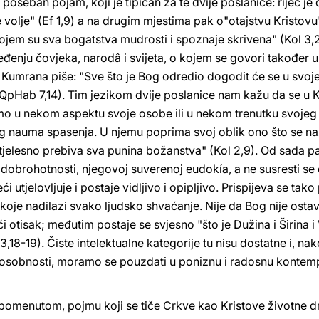
 poseban pojam, koji je tipičan za te dvije poslanice: riječ j
volje" (Ef 1,9) a na drugim mjestima pak o"otajstvu Kristovu" 
 kojem su sva bogatstva mudrosti i spoznaje skrivena" (Kol 3
enju čovjeka, narodâ i svijeta, o kojem se govori također u a
 Kumrana piše: "Sve što je Bog odredio dogodit će se u svoje
1QpHab 7,14). Tim jezikom dvije poslanice nam kažu da se u K
samo u nekom aspektu svoje osobe ili u nekom trenutku svojeg 
g nauma spasenja. U njemu poprima svoj oblik ono što se n
 "tjelesno prebiva sva punina božanstva" (Kol 2,9). Od sada p
joj dobrohotnosti, njegovoj suverenoj eudokía, a ne susresti s
ći utjelovljuje i postaje vidljivo i opipljivo. Prispijeva se ta
 koje nadilazi svako ljudsko shvaćanje. Nije da Bog nije ostav
ći otisak; međutim postaje se svjesno "što je Dužina i Širina i
 3,18-19). Čiste intelektualne kategorije tu nisu dostatne i, 
posobnosti, moramo se pouzdati u poniznu i radosnu kontem
 spomenutom, pojmu koji se tiče Crkve kao Kristove životne d