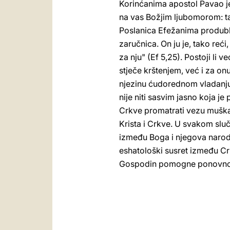
Korinćanima apostol Pavao j
na vas Božjim ljubomorom: ta
Poslanica Efežanima produblj
zaručnica. On ju je, tako reći
za nju" (Ef 5,25). Postoji li 
stječe krštenjem, već i za on
njezinu ćudorednom vladanju 
nije niti sasvim jasno koja je
Crkve promatrati vezu muškar
Krista i Crkve. U svakom slu
između Boga i njegova naroda 
eshatološki susret između Cr
Gospodin pomogne ponovno otk