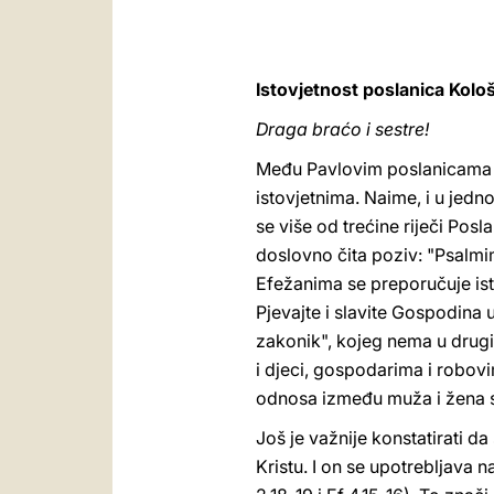
Istovjetnost poslanica Kolo
Draga braćo i sestre!
Među Pavlovim poslanicama n
istovjetnima. Naime, i u jedno
se više od trećine riječi Pos
doslovno čita poziv: "Psalmi
Efežanima se preporučuje is
Pjevajte i slavite Gospodina u
zakonik", kojeg nema u drug
i djeci, gospodarima i robov
odnosa između muža i žena s
Još je važnije konstatirati d
Kristu. I on se upotrebljava 