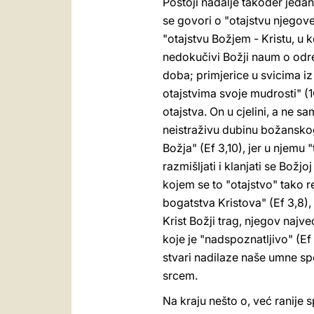
Postoji nadalje također jedan
se govori o "otajstvu njegove 
"otajstvu Božjem - Kristu, u
nedokučivi Božji naum o određ
doba; primjerice u svicima iz
otajstvima svoje mudrosti" (
otajstva. On u cjelini, a ne 
neistraživu dubinu božansko
Božja" (Ef 3,10), jer u njemu
razmišljati i klanjati se Bož
kojem se to "otajstvo" tako re
bogatstva Kristova" (Ef 3,8),
Krist Božji trag, njegov najve
koje je "nadspoznatljivo" (Ef
stvari nadilaze naše umne s
srcem.
Na kraju nešto o, već ranije