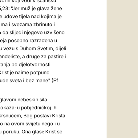
govorni koji vodi kršćansku
5,23: "Jer muž je glava žene
e udove tijela nad kojima je
vima i svezama zbrinuto i
 da slijedi njegovo uzvišeno
ideja posebno razrađena u
 u vezu s Duhom Svetim, dijeli
nđeliste, a druge za pastire i
anja po djelotvornosti
Krist je naime potpuno
bude sveta i bez mane" (Ef
 glavom nebeskih sila i
pokaza: u pobjedničkoj ih
krsnućem, Bog postavi Krista
o na ovom svijetu nego i u
poruku. Ona glasi: Krist se