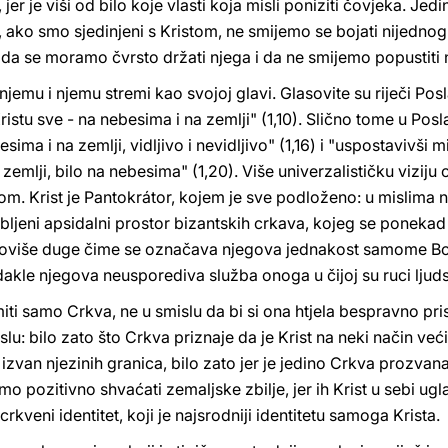
er je viši od bilo koje vlasti koja misli poniziti čovjeka. Jedi
, ako smo sjedinjeni s Kristom, ne smijemo se bojati nijednog 
i da se moramo čvrsto držati njega i da ne smijemo popustiti n
njemu i njemu stremi kao svojoj glavi. Glasovite su riječi Po
istu sve - na nebesima i na zemlji" (1,10). Slično tome u Posl
ima i na zemlji, vidljivo i nevidljivo" (1,16) i "uspostavivši m
 zemlji, bilo na nebesima" (1,20). Više univerzalističku viziju 
lom. Krist je Pantokrátor, kojem je sve podloženo: u mislima 
bljeni apsidalni prostor bizantskih crkava, kojeg se ponekad
k poviše duge čime se označava njegova jednakost samome Bo
te dakle njegova neusporediva služba onoga u čijoj su ruci lju
ti samo Crkva, ne u smislu da bi si ona htjela bespravno prisv
: bilo zato što Crkva priznaje da je Krist na neki način veći
zvan njezinih granica, bilo zato jer je jedino Crkva prozvana
o pozitivno shvaćati zemaljske zbilje, jer ih Krist u sebi ug
 crkveni identitet, koji je najsrodniji identitetu samoga Krista.