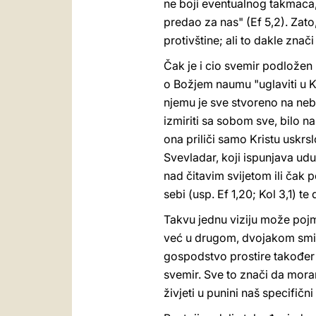
ne boji eventualnog takmaca, j
predao za nas" (Ef 5,2). Zato
protivštine; ali to dakle znač
Čak je i cio svemir podložen 
o Božjem naumu "uglaviti u Kr
njemu je sve stvoreno na nebes
izmiriti sa sobom sve, bilo na
ona priliči samo Kristu uskrs
Svevladar, koji ispunjava udu
nad čitavim svijetom ili ča
sebi (usp. Ef 1,20; Kol 3,1) 
Takvu jednu viziju može pojmi
već u drugom, dvojakom smislu
gospodstvo prostire također i
svemir. Sve to znači da moram
živjeti u punini naš specifični