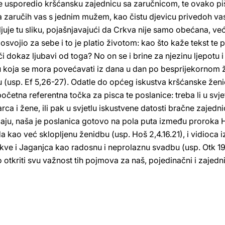
e usporedio kršćansku zajednicu sa zaručnicom, te ovako p
 zaručih vas s jednim mužem, kao čistu djevicu privedoh vas K
uje tu sliku, pojašnjavajući da Crkva nije samo obećana, već
, osvojio za sebe i to je platio životom: kao što kaže tekst te
veći dokaz ljubavi od toga? No on se i brine za njezinu ljepotu
u koja se mora povećavati iz dana u dan po besprijekornom ži
(usp. Ef 5,26-27). Odatle do općeg iskustva kršćanske ženid
 početna referentna točka za pisca te poslanice: treba li u svj
ca i žene, ili pak u svjetlu iskustvene datosti bračne zajed
čaju, naša je poslanica gotovo na pola puta između proroka H
kao već sklopljenu ženidbu (usp. Hoš 2,4.16.21), i vidioca iz
kve i Jaganjca kao radosnu i neprolaznu svadbu (usp. Otk 19
riti svu važnost tih pojmova za naš, pojedinačni i zajednič