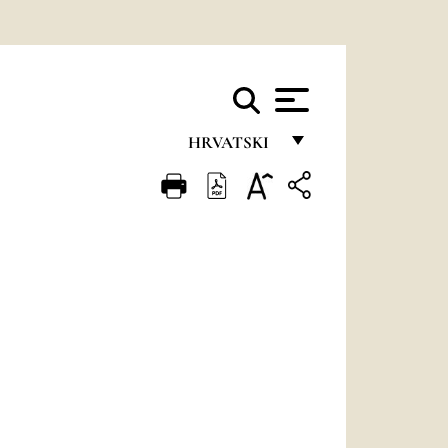
HRVATSKI
FRANÇAIS
ENGLISH
ITALIANO
PORTUGUÊS
ESPAÑOL
DEUTSCH
POLSKI