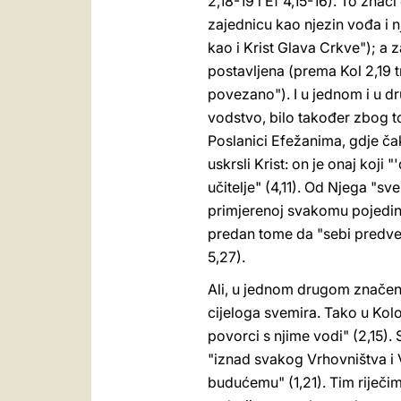
2,18-19 i Ef 4,15-16). To znač
zajednicu kao njezin vođa i n
kao i Krist Glava Crkve"); a 
postavljena (prema Kol 2,19 t
povezano"). I u jednom i u d
vodstvo, bilo također zbog t
Poslanici Efežanima, gdje čak
uskrsli Krist: on je onaj koji
učitelje" (4,11). Od Njega "
primjerenoj svakomu pojedinom
predan tome da "sebi predved
5,27).
Ali, u jednom drugom značenju
cijeloga svemira. Tako u Kolo
povorci s njime vodi" (2,15)
"iznad svakog Vrhovništva i 
budućemu" (1,21). Tim riječi