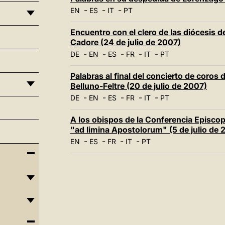
-
-
-
EN
ES
IT
PT
Encuentro con el clero de las diócesis d
Cadore (24 de julio de 2007)
-
-
-
-
-
DE
EN
ES
FR
IT
PT
Palabras al final del concierto de coros
Belluno-Feltre (20 de julio de 2007)
-
-
-
-
-
DE
EN
ES
FR
IT
PT
A los obispos de la Conferencia Episcop
"ad limina Apostolorum" (5 de julio de 
-
-
-
-
EN
ES
FR
IT
PT