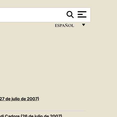
ESPAÑOL
FRANÇAIS
ENGLISH
ITALIANO
PORTUGUÊS
ESPAÑOL
DEUTSCH
POLSKI
27 de julio de 2007)
العربيّة
di Cadore (26 de julio de 2007)