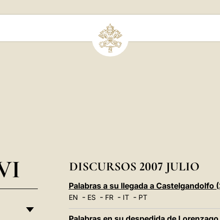
VI
DISCURSOS 2007 JULIO
Palabras a su llegada a Castelgandolfo (
-
-
-
-
EN
ES
FR
IT
PT
Palabras en su despedida de Lorenzago 