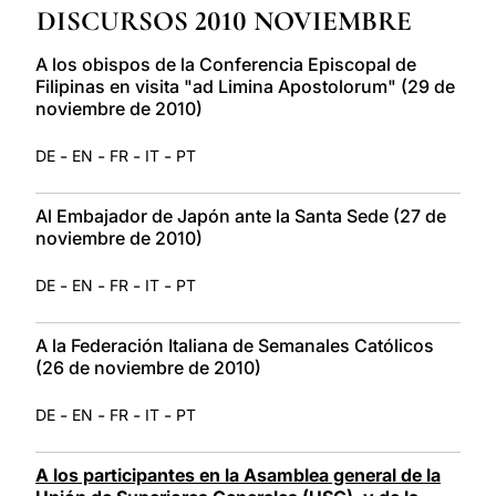
DISCURSOS 2010 NOVIEMBRE
LATINE
A los obispos de la Conferencia Episcopal de
Filipinas en visita "ad Limina Apostolorum" (29 de
noviembre de 2010)
-
-
-
-
DE
EN
FR
IT
PT
Al Embajador de Japón ante la Santa Sede (27 de
noviembre de 2010)
-
-
-
-
DE
EN
FR
IT
PT
A la Federación Italiana de Semanales Católicos
(26 de noviembre de 2010)
-
-
-
-
DE
EN
FR
IT
PT
A los participantes en la Asamblea general de la