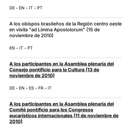
-
-
-
DE
EN
IT
PT
A los obispos brasileños de la Región centro oeste
en visita "ad Limina Apostolorum" (15 de
noviembre de 2010)
-
-
EN
IT
PT
A los participantes en la Asamblea plenaria del
Consejo pontificio para la Cultura (13 de
noviembre de 2010)
-
-
-
-
DE
EN
ES
FR
IT
A los participantes en la Asamblea plenaria del
Comité pontificio para los Congresos
eucarísticos internacionales (11 de noviembre de
2010)