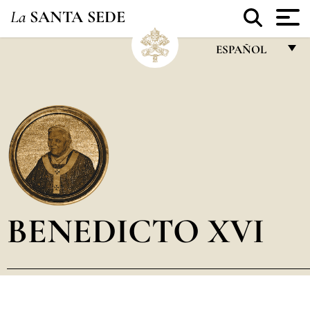
La
SANTA SEDE
ESPAÑOL
FRANÇAIS
ENGLISH
ITALIANO
PORTUGUÊS
ESPAÑOL
DEUTSCH
BENEDICTO XVI
POLSKI
العربيّة
中文