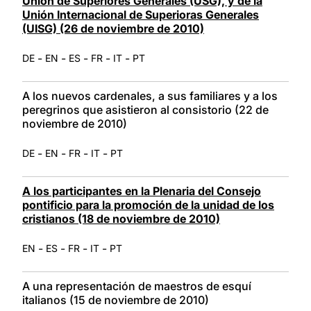
Unión de Superiores Generales (USG), y de la
Unión Internacional de Superioras Generales
(UISG) (26 de noviembre de 2010)
-
-
-
-
-
DE
EN
ES
FR
IT
PT
A los nuevos cardenales, a sus familiares y a los
peregrinos que asistieron al consistorio (22 de
noviembre de 2010)
-
-
-
-
DE
EN
FR
IT
PT
A los participantes en la Plenaria del Consejo
pontificio para la promoción de la unidad de los
cristianos (18 de noviembre de 2010)
-
-
-
-
EN
ES
FR
IT
PT
A una representación de maestros de esquí
italianos (15 de noviembre de 2010)