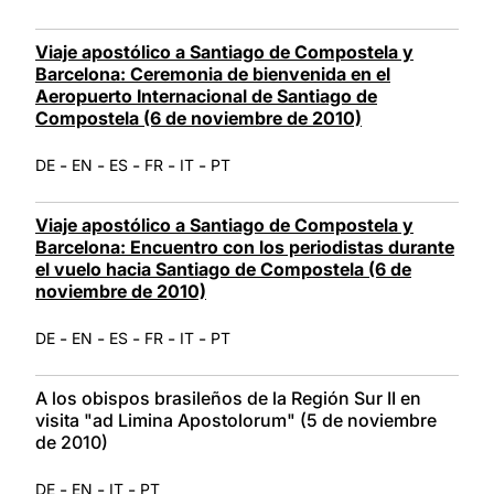
Viaje apostólico a Santiago de Compostela y
Barcelona: Ceremonia de bienvenida en el
Aeropuerto Internacional de Santiago de
Compostela (6 de noviembre de 2010)
-
-
-
-
-
DE
EN
ES
FR
IT
PT
Viaje apostólico a Santiago de Compostela y
Barcelona: Encuentro con los periodistas durante
el vuelo hacia Santiago de Compostela (6 de
noviembre de 2010)
-
-
-
-
-
DE
EN
ES
FR
IT
PT
A los obispos brasileños de la Región Sur II en
visita "ad Limina Apostolorum" (5 de noviembre
de 2010)
-
-
-
DE
EN
IT
PT