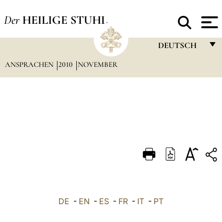
Der
HEILIGE STUHL
DEUTSCH
ANSPRACHEN
2010
NOVEMBER
FRANÇAIS
ENGLISH
ITALIANO
PORTUGUÊS
ESPAÑOL
DEUTSCH
POLSKI
العربيّة
DE
-
EN
-
ES
-
FR
-
IT
-
PT
中文