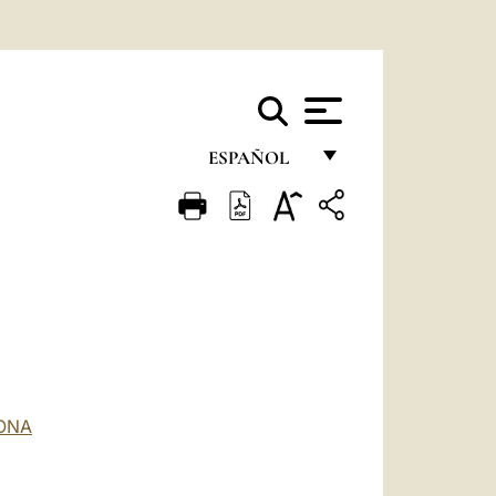
ESPAÑOL
FRANÇAIS
ENGLISH
ITALIANO
PORTUGUÊS
ESPAÑOL
DEUTSCH
LONA
POLSKI