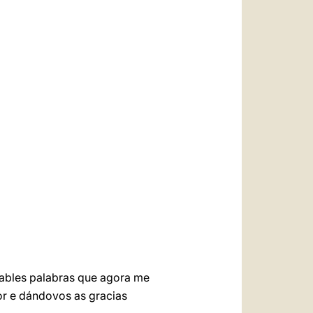
العربيّة
中文
LATINE
mables palabras que agora me
or e dándovos as gracias