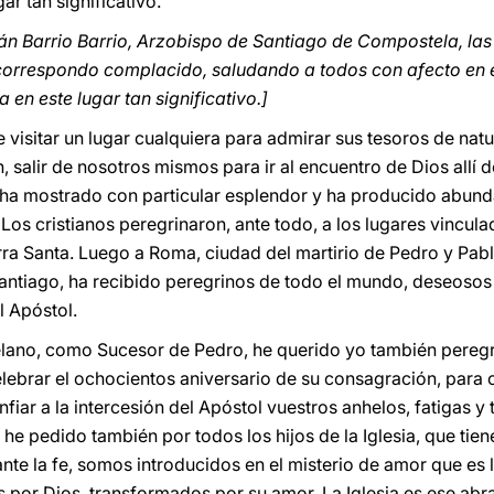
ar tan significativo.
n Barrio Barrio, Arzobispo de Santiago de Compostela, la
e correspondo complacido, saludando a todos con afecto en 
 en este lugar tan significativo.]
visitar un lugar cualquiera para admirar sus tesoros de natura
n, salir de nosotros mismos para ir al encuentro de Dios allí
se ha mostrado con particular esplendor y ha producido abund
 Los cristianos peregrinaron, ante todo, a los lugares vincula
erra Santa. Luego a Roma, ciudad del martirio de Pedro y Pab
antiago, ha recibido peregrinos de todo el mundo, deseosos d
l Apóstol.
ano, como Sucesor de Pedro, he querido yo también peregri
elebrar el ochocientos aniversario de su consagración, para c
fiar a la intercesión del Apóstol vuestros anhelos, fatigas y 
e pedido también por todos los hijos de la Iglesia, que tiene
te la fe, somos introducidos en el misterio de amor que es 
por Dios, transformados por su amor. La Iglesia es ese abra