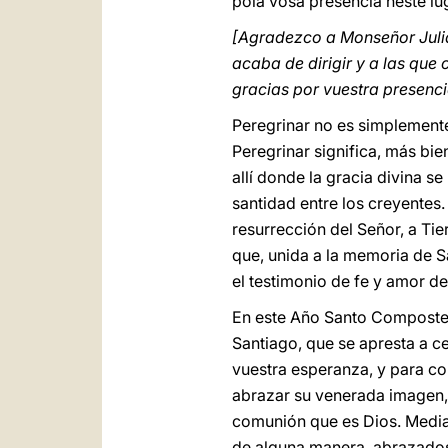
pola vosa presencia neste lug
[Agradezco a Monseñor Juliá
acaba de dirigir y a las qu
gracias por vuestra presencia
Peregrinar no es simplemente 
Peregrinar significa, más bie
allí donde la gracia divina 
santidad entre los creyentes.
resurrección del Señor, a Ti
que, unida a la memoria de S
el testimonio de fe y amor de
En este Año Santo Compostel
Santiago, que se apresta a c
vuestra esperanza, y para con
abrazar su venerada imagen, h
comunión que es Dios. Median
de alguna manera, abrazados 