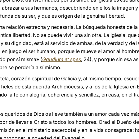
abrazar a sus hermanos, descubriendo en ellos la imagen y
unda de su ser, y que es origen de la genuina libertad.
na relación estrecha y necesaria. La búsqueda honesta de la v
ntica libertad. No se puede vivir una sin otra. La Iglesia, que
 su dignidad, está al servicio de ambas, de la verdad y de l
á en juego el ser humano, porque le mueve el amor al hombre,
ado por sí misma» (
Gaudium et spes
, 24), y porque sin esa as
ombre se perdería a sí mismo.
, corazón espiritual de Galicia y, al mismo tiempo, escuela
fieles de esta querida Archidiócesis, y a los de la Iglesia en
do la fe con alegría, coherencia y sencillez, en casa, en el 
jos queridos de Dios os lleve también a un amor cada vez más 
bor de llevar a Cristo a todos los hombres. Orad al Dueño d
misión en el ministerio sacerdotal y en la vida consagrada: 
a proponer la novedad del Evangelio.