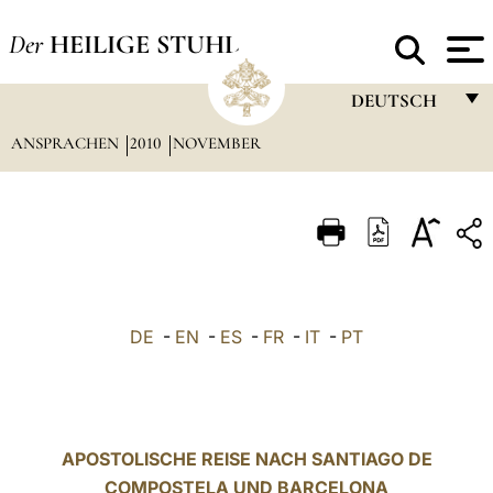
Der
HEILIGE STUHL
DEUTSCH
ANSPRACHEN
2010
NOVEMBER
FRANÇAIS
ENGLISH
ITALIANO
PORTUGUÊS
ESPAÑOL
DE
-
EN
-
ES
-
FR
-
IT
-
PT
DEUTSCH
POLSKI
العربيّة
APOSTOLISCHE REISE NACH SANTIAGO DE
COMPOSTELA UND BARCELONA
中文