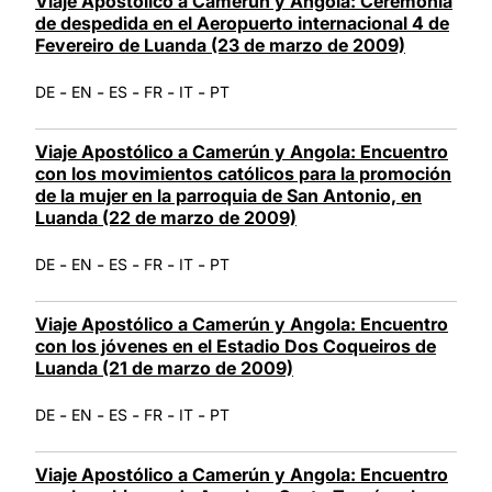
Viaje Apostólico a Camerún y Angola: Ceremonia
de despedida en el Aeropuerto internacional 4 de
Fevereiro de Luanda (23 de marzo de 2009)
-
-
-
-
-
DE
EN
ES
FR
IT
PT
Viaje Apostólico a Camerún y Angola: Encuentro
con los movimientos católicos para la promoción
de la mujer en la parroquia de San Antonio, en
Luanda (22 de marzo de 2009)
-
-
-
-
-
DE
EN
ES
FR
IT
PT
Viaje Apostólico a Camerún y Angola: Encuentro
con los jóvenes en el Estadio Dos Coqueiros de
Luanda (21 de marzo de 2009)
-
-
-
-
-
DE
EN
ES
FR
IT
PT
Viaje Apostólico a Camerún y Angola: Encuentro