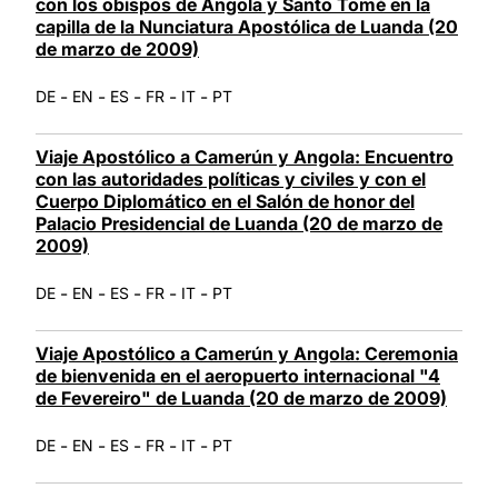
con los obispos de Angola y Santo Tomé en la
capilla de la Nunciatura Apostólica de Luanda (20
de marzo de 2009)
-
-
-
-
-
DE
EN
ES
FR
IT
PT
Viaje Apostólico a Camerún y Angola: Encuentro
con las autoridades políticas y civiles y con el
Cuerpo Diplomático en el Salón de honor del
Palacio Presidencial de Luanda (20 de marzo de
2009)
-
-
-
-
-
DE
EN
ES
FR
IT
PT
Viaje Apostólico a Camerún y Angola: Ceremonia
de bienvenida en el aeropuerto internacional "4
de Fevereiro" de Luanda (20 de marzo de 2009)
-
-
-
-
-
DE
EN
ES
FR
IT
PT