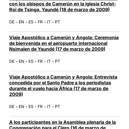
con los obispos de Camerún en la iglesia Christ-
Roi de Tsinga, Yaundé (18 de marzo de 2009)
-
-
-
-
-
DE
EN
ES
FR
IT
PT
Viaje Apostólico a Camerún y Angola: Ceremonia
de bienvenida en el aeropuerto internacional
Nsimalen de Yaundé (17 de marzo de 2009)
-
-
-
-
-
DE
EN
ES
FR
IT
PT
Viaje Apostólico a Camerún y Angola: Entrevista
concedida por el Santo Padre a los periodistas
durante el vuelo hacia África (17 de marzo de
2009)
-
-
-
-
-
DE
EN
ES
FR
IT
PT
A los participantes en la Asamblea plenaria de la
Congregación para el Clero (16 de marzo de