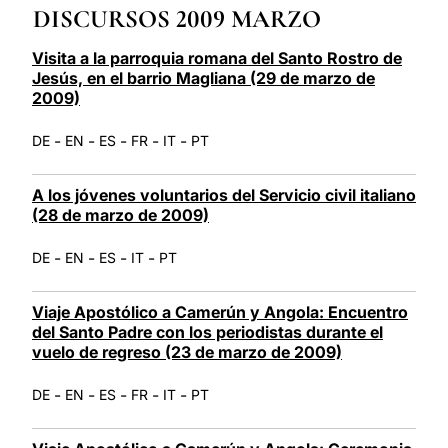
DISCURSOS 2009 MARZO
LATINE
Visita a la parroquia romana del Santo Rostro de
Jesús, en el barrio Magliana (29 de marzo de
2009)
-
-
-
-
-
DE
EN
ES
FR
IT
PT
A los jóvenes voluntarios del Servicio civil italiano
(28 de marzo de 2009)
-
-
-
-
DE
EN
ES
IT
PT
Viaje Apostólico a Camerún y Angola: Encuentro
del Santo Padre con los periodistas durante el
vuelo de regreso (23 de marzo de 2009)
-
-
-
-
-
DE
EN
ES
FR
IT
PT