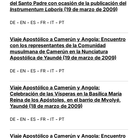
del Santo Padre con ocasión de la publicación del
Instrumentum Laboris
(19 de marzo de 2009)
-
-
-
-
-
DE
EN
ES
FR
IT
PT
Viaje Apostólico a Camerún y Angola: Encuentro
con los representantes de la Comunidad
musulmana de Camerún en la Nunciatura
Apostólica de Yaundé (19 de marzo de 2009)
-
-
-
-
-
DE
EN
ES
FR
IT
PT
Viaje Apostólico a Camerún y Angola:
Celebración de las Vísperas en la Basílica María
Reina de los Apóstoles, en el barrio de Mvolyé,
Yaundé (18 de marzo de 2009)
-
-
-
-
-
DE
EN
ES
FR
IT
PT
Viaje Apostólico a Camerún y Angola: Encuentro