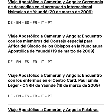
Viaje Apostólico a Camerún y Angola: Ceremonia
de despedida en el aeropuerto internacional
Nsimalen de Yaundé (20 de marzo de 2009)
-
-
-
-
-
DE
EN
ES
FR
IT
PT
Viaje Apostólico a Camerún y Angola: Encuentro
con los miembros del Consejo especial para
África del Sínodo de los Obispos en la Nunciatura
Apostólica de Yaundé (19 de marzo de 2009)
-
-
-
-
-
DE
EN
ES
FR
IT
PT
Viaje Apostólico a Camerún y Angola: Encuentro
con los enfermos en el Centro Card. Paul Emile
Léger - CNRH de Yaundé (19 de marzo de 2009)
-
-
-
-
-
DE
EN
ES
FR
IT
PT
Viaje Apostólico a Camerún y Angola: Palabras