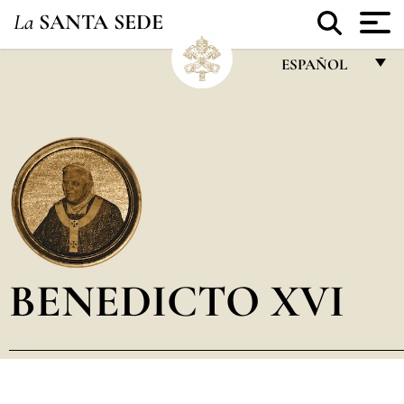
La
SANTA SEDE
ESPAÑOL
FRANÇAIS
ENGLISH
ITALIANO
PORTUGUÊS
ESPAÑOL
DEUTSCH
BENEDICTO XVI
POLSKI
العربيّة
中文