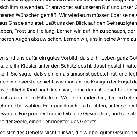
 sich ihm zuwenden. Er antwortet auf unseren Ruf und unser G
unseren Wünschen gemäß. Wir wiederum müssen über seine 
us Gnade anbietet. Laßt uns den Blick auf den Gekreuzigten
ben, Trost und Heilung. Lernen wir, auf ihn zu schauen, de
unseren Augen abzuwischen. Lernen wir, uns in seine Arme zu 
gen sind uns dafür ein gutes Vorbild, da sie ihr Leben ganz Go
la, die ihr Kloster unter den Schutz des hl. Josef gestellt ha
ilt. Sie sagte, daß sie niemals umsonst gebetet hat, und legt
nen: »Ich verstehe nicht, wie man an die Königin der Engel d
das göttliche Kind noch klein war, ohne dem hl. Josef für di
m als auch ihr zu Hilfe kam. Wer niemanden hat, der ihn beten
hrmeister wählen. Er braucht nicht zu fürchten, unter sein
Er war ein Fürsprecher für die leibliche Gesundheit, und so sah 
it der Seele, einen Lehrmeister des Gebets.
eister des Gebets! Nicht nur wir, die wir bei guter Gesundheit