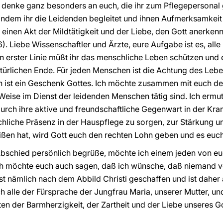
h denke ganz besonders an euch, die ihr zum Pflegepersonal g
Indem ihr die Leidenden begleitet und ihnen Aufmerksamkeit
r einen Akt der Mildtätigkeit und der Liebe, den Gott anerkenn
). Liebe Wissenschaftler und Ärzte, eure Aufgabe ist es, alle
n erster Linie müßt ihr das menschliche Leben schützen und e
ürlichen Ende. Für jeden Menschen ist die Achtung des Leben
en ist ein Geschenk Gottes. Ich möchte zusammen mit euch de
Weise im Dienst der leidenden Menschen tätig sind. Ich ermuti
urch ihre aktive und freundschaftliche Gegenwart in der Kr
rchliche Präsenz in der Hauspflege zu sorgen, zur Stärkung u
ißen hat, wird Gott euch den rechten Lohn geben und es euc
bschied persönlich begrüße, möchte ich einem jeden von eu
ch möchte euch auch sagen, daß ich wünsche, daß niemand vo
t nämlich nach dem Abbild Christi geschaffen und ist daher
h alle der Fürsprache der Jungfrau Maria, unserer Mutter, und
en der Barmherzigkeit, der Zartheit und der Liebe unseres Go