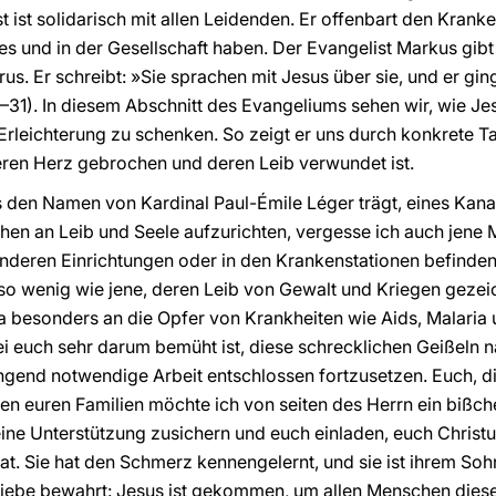
t ist solidarisch mit allen Leidenden. Er offenbart den Kran
es und in der Gesellschaft haben. Der Evangelist Markus gibt 
s. Er schreibt: »Sie sprachen mit Jesus über sie, und er ging
–31). In diesem Abschnitt des Evangeliums sehen wir, wie Je
Erleichterung zu schenken. So zeigt er uns durch konkrete Ta
eren Herz gebrochen und deren Leib verwundet ist.
 den Namen von Kardinal Paul-Émile Léger trägt, eines Kana
n an Leib und Seele aufzurichten, vergesse ich auch jene Me
nderen Einrichtungen oder in den Krankenstationen befinden
nso wenig wie jene, deren Leib von Gewalt und Kriegen gezeic
ika besonders an die Opfer von Krankheiten wie Aids, Malaria
ei euch sehr darum bemüht ist, diese schrecklichen Geißeln 
ringend notwendige Arbeit entschlossen fortzusetzen. Euch, d
len euren Familien möchte ich von seiten des Herrn ein bißch
ne Unterstützung zusichern und euch einladen, euch Christ
hat. Sie hat den Schmerz kennengelernt, und sie ist ihrem S
Liebe bewahrt: Jesus ist gekommen, um allen Menschen diese