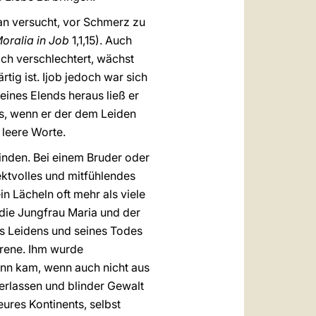
an versucht, vor Schmerz zu
oralia in Job
1,1,15). Auch
ch verschlechtert, wächst
tig ist. Ijob jedoch war sich
ines Elends heraus ließ er
ns, wenn er der dem Leiden
 leere Worte.
finden. Bei einem Bruder oder
ktvolles und mitfühlendes
in Lächeln oft mehr als viele
die Jungfrau Maria und der
es Leidens und seines Todes
yrene. Ihm wurde
ann kam, wenn auch nicht aus
erlassen und blinder Gewalt
eures Kontinents, selbst