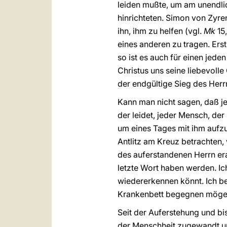
leiden mußte, um am unendlich
hinrichteten. Simon von Zyre
ihn, ihm zu helfen (vgl.
Mk
15,
eines anderen zu tragen. Ers
so ist es auch für einen jed
Christus uns seine liebevolle
der endgültige Sieg des Herr
Kann man nicht sagen, daß j
der leidet, jeder Mensch, der
um eines Tages mit ihm aufzu
Antlitz am Kreuz betrachten, 
des auferstandenen Herrn er
letzte Wort haben werden. Ic
wiedererkennen könnt. Ich b
Krankenbett begegnen möge
Seit der Auferstehung und bi
der Menschheit zugewandt un