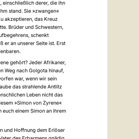
einschließlich derer, die ihn
r ihm stand. Sie »zwangen«
zu akzeptieren, das Kreuz
atte. Brüder und Schwestern,
Aufbegehrens, schenkt
er an unserer Seite ist. Erst
fenbaren.
ene gehört? Jeder Afrikaner,
 den Weg nach Golgota hinauf,
orfen war, wenn wir sein
aube das strahlende Antlitz
enschlichen Leben nicht das
 diesem »Simon von Zyrene«
on euch einem Simon an ihrem
ben und Hoffnung dem Erlöser
 Vater des Erbarmens gnädig