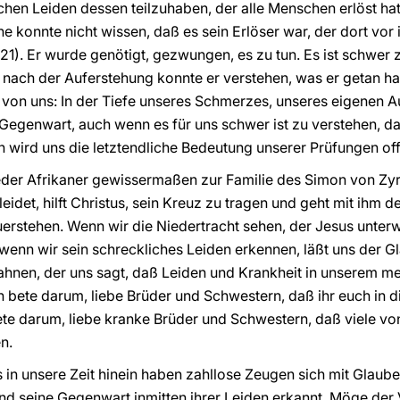
en Leiden dessen teilzuhaben, der alle Menschen erlöst hat, 
ne konnte nicht wissen, daß es sein Erlöser war, der dort vo
21). Er wurde genötigt, gezwungen, es zu tun. Es ist schwer 
t nach der Auferstehung konnte er verstehen, was er getan h
en von uns: In der Tiefe unseres Schmerzes, unseres eigenen 
 Gegenwart, auch wenn es für uns schwer ist zu verstehen, daß 
n wird uns die letztendliche Bedeutung unserer Prüfungen of
eder Afrikaner gewissermaßen zur Familie des Simon von Zyr
 leidet, hilft Christus, sein Kreuz zu tragen und geht mit ihm
erstehen. Wenn wir die Niedertracht sehen, der Jesus unterw
wenn wir sein schreckliches Leiden erkennen, läßt uns der Gl
ahnen, der uns sagt, daß Leiden und Krankheit in unserem m
h bete darum, liebe Brüder und Schwestern, daß ihr euch in
ete darum, liebe kranke Brüder und Schwestern, daß viele v
n.
s in unsere Zeit hinein haben zahllose Zeugen sich mit Glau
d seine Gegenwart inmitten ihrer Leiden erkannt. Möge der