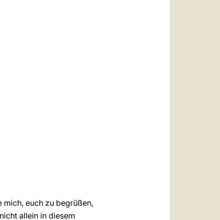
العربيّة
中文
LATINE
e mich, euch zu begrüßen,
nicht allein in diesem