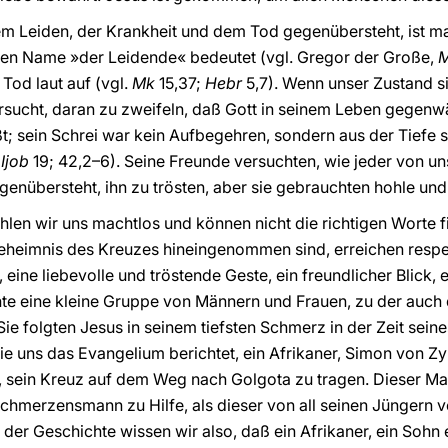
m Leiden, der Krankheit und dem Tod gegenübersteht, ist m
essen Name »der Leidende« bedeutet (vgl. Gregor der Große,
M
Tod laut auf (vgl.
Mk
15,37;
Hebr
5,7). Wenn unser Zustand si
rsucht, daran zu zweifeln, daß Gott in seinem Leben gegenwär
 sein Schrei war kein Aufbegehren, sondern aus der Tiefe se
.
Ijob
19; 42,2–6). Seine Freunde versuchten, wie jeder von u
enübersteht, ihn zu trösten, aber sie gebrauchten hohle und
hlen wir uns machtlos und können nicht die richtigen Worte 
Geheimnis des Kreuzes hineingenommen sind, erreichen respe
ine liebevolle und tröstende Geste, ein freundlicher Blick, e
te eine kleine Gruppe von Männern und Frauen, zu der auch 
ie folgten Jesus in seinem tiefsten Schmerz in der Zeit sein
ie uns das Evangelium berichtet, ein Afrikaner, Simon von Z
n, sein Kreuz auf dem Weg nach Golgota zu tragen. Dieser M
hmerzensmann zu Hilfe, als dieser von all seinen Jüngern v
der Geschichte wissen wir also, daß ein Afrikaner, ein Sohn 