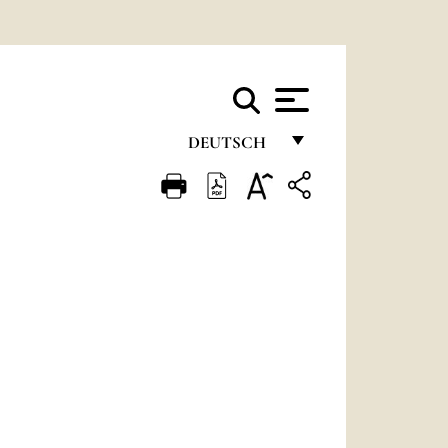
DEUTSCH
FRANÇAIS
ENGLISH
ITALIANO
PORTUGUÊS
ESPAÑOL
DEUTSCH
POLSKI