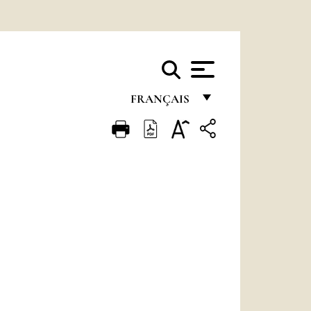
FRANÇAIS
FRANÇAIS
ENGLISH
ITALIANO
PORTUGUÊS
ESPAÑOL
DEUTSCH
POLSKI