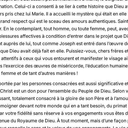
ation. Celui-ci a consenti à se lier à cette histoire que Die
s pris chez lui Marie. Il a accueilli le mystère qui était en elle
 grand respect qui est le sceau des amours authentiques. Sa
r. En le contemplant, tout homme, ou toute femme, peut, avec
blessures affectives à condition d’entrer dans le projet que
ont auprès de lui, tout comme Joseph est entré dans l’œuvre d
 que Dieu avait déjà fait en elle. Puissiez-vous, chers frère
ttentifs à ceux qui vous entourent et manifester le visage a
 l’exercice des œuvres de miséricorde, l’éducation humaine e
 femme et de tant d’autres manières !
pportée par les personnes consacrées est aussi significative e
e Christ est un don pour l’ensemble du Peuple de Dieu. Selon v
ssant, totalement consacré à la gloire de son Père et à l’amou
moigner devant notre monde qui en a tant besoin, du primat 
 Par votre fidélité sans réserve à vos engagements vous êtes 
venue du Royaume de Dieu. À tout moment, mais d’une façon pa