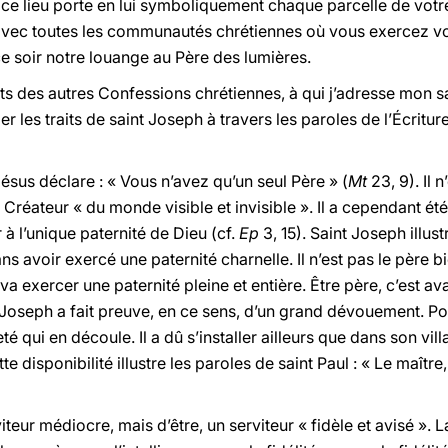
 ce lieu porte en lui symboliquement chaque parcelle de votr
 avec toutes les communautés chrétiennes où vous exercez vot
 soir notre louange au Père des lumières.
s des autres Confessions chrétiennes, à qui j’adresse mon sal
les traits de saint Joseph à travers les paroles de l’Écriture
 Jésus déclare : « Vous n’avez qu’un seul Père » (
Mt
23, 9). Il 
ue Créateur « du monde visible et invisible ». Il a cependant é
 à l’unique paternité de Dieu (cf.
Ep
3, 15). Saint Joseph illus
sans avoir exercé une paternité charnelle. Il n’est pas le père
l va exercer une paternité pleine et entière. Être père, c’est av
 Joseph a fait preuve, en ce sens, d’un grand dévouement. Pour
reté qui en découle. Il a dû s’installer ailleurs que dans son v
te disponibilité illustre les paroles de saint Paul : « Le maître,
rviteur médiocre, mais d’être, un serviteur « fidèle et avisé ».