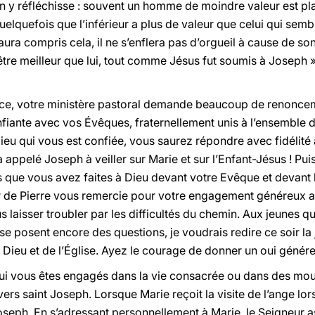
n y réfléchisse : souvent un homme de moindre valeur est p
e quelquefois que l’inférieur a plus de valeur que celui qui s
 aura compris cela, il ne s’enflera pas d’orgueil à cause de son
être meilleur que lui, tout comme Jésus fut soumis à Joseph »
ce, votre ministère pastoral demande beaucoup de renonceme
nfiante avec vos Évêques, fraternellement unis à l’ensemble 
ieu qui vous est confiée, vous saurez répondre avec fidélité 
 a appelé Joseph à veiller sur Marie et sur l’Enfant-Jésus ! Pu
 que vous avez faites à Dieu devant votre Evêque et devant 
e Pierre vous remercie pour votre engagement généreux au se
laisser troubler par les difficultés du chemin. Aux jeunes q
e posent encore des questions, je voudrais redire ce soir la j
 Dieu et de l’Église. Ayez le courage de donner un oui génére
qui vous êtes engagés dans la vie consacrée ou dans des mo
vers saint Joseph. Lorsque Marie reçoit la visite de l’ange lors
seph. En s’adressant personnellement à Marie, le Seigneur 