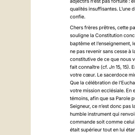
adjectifs n’est pas fortuite :
qualités insuffisantes. L’une
confie.
Chers frères prêtres, cette pa
souligne la Constitution conci
baptême et l’enseignement, le
ne pas revenir sans cesse à l
constitutive de ce que nous vo
fait connaître (cf.
Jn
15, 15). 
votre cœur. Le sacerdoce mini
Que la célébration de l’Euchar
votre mission ecclésiale. En e
témoins, afin que sa Parole 
Seigneur, ce n’est donc pas la
humble instrument qui renvoie
commande soit comme celui q
était supérieur tout en lui ét