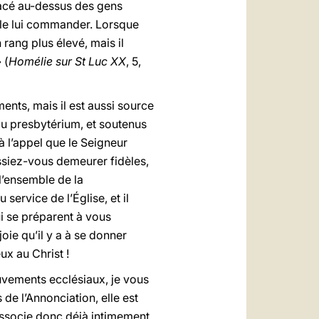
lacé au-dessus des gens
emble lui commander. Lorsque
 rang plus élevé, mais il
 (
Homélie sur St Luc XX
, 5,
nts, mais il est aussi source
du presbytérium, et soutenus
à l’appel que le Seigneur
issiez-vous demeurer fidèles,
l’ensemble de la
rvice de l’Église, et il
ui se préparent à vous
oie qu’il y a à se donner
ux au Christ !
uvements ecclésiaux, je vous
 de l’Annonciation, elle est
associe donc déjà intimement