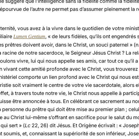
 elle suggère que l’intelligence sans la fidélité comme la fidéli
 dépourvue de l’autre ne permet pas d’assumer pleinement la 
ternité, vous avez à la vivre dans le quotidien de votre minis
liaire
, « de leurs fidèles, qu’ils ont engendrés 
Lumen Gentium
s prêtres doivent avoir, dans le Christ, un souci paternel » 
a racine de notre sacerdoce, le Seigneur Jésus Christ ? La re
ulons vivre, lui qui nous appelle ses amis, car tout ce qu’il a 
En vivant cette amitié profonde avec le Christ, vous trouverez la
stériel comporte un lien profond avec le Christ qui nous est
istie soit vraiment le centre de votre vie sacerdotale, alors e
ffet, à travers toute notre vie, le Christ nous appelle à partici
puisse être annoncée à tous. En célébrant ce sacrement au no
 personne du prêtre qui doit être mise au premier plan ; celui-
 au Christ lui-même s’offrant en sacrifice pour le salut du m
ui sert » (
Lc
22, 26) dit Jésus. Et Origène écrivait : « Jose
ant soumis, et, connaissant la supériorité de son inférieur, J