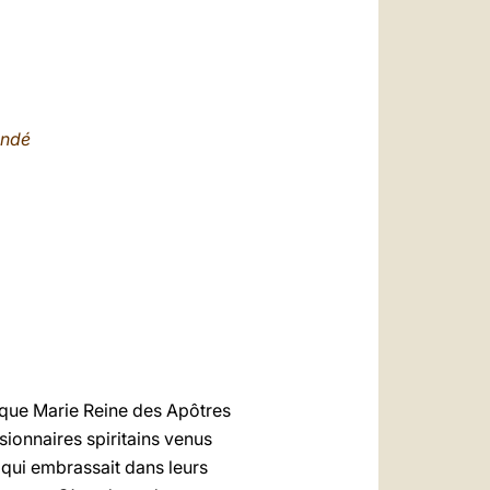
العربيّة
中文
LATINE
undé
ique Marie Reine des Apôtres
ssionnaires spiritains venus
qui embrassait dans leurs