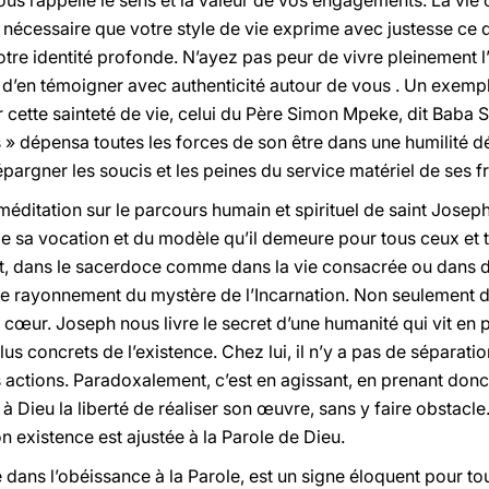
us rappelle le sens et la valeur de vos engagements. La vie 
c nécessaire que votre style de vie exprime avec justesse ce q
votre identité profonde. N’ayez pas peur de vivre pleinement
t d’en témoigner avec authenticité autour de vous . Un exemp
r cette sainteté de vie, celui du Père Simon Mpeke, dit Bab
s » dépensa toutes les forces de son être dans une humilité 
épargner les soucis et les peines du service matériel de ses fr
méditation sur le parcours humain et spirituel de saint Joseph
e sa vocation et du modèle qu’il demeure pour tous ceux et t
st, dans le sacerdoce comme dans la vie consacrée ou dans 
le rayonnement du mystère de l’Incarnation. Non seulement 
u cœur. Joseph nous livre le secret d’une humanité qui vit en
plus concrets de l’existence. Chez lui, il n’y a pas de séparation
 actions. Paradoxalement, c’est en agissant, en prenant donc 
r à Dieu la liberté de réaliser son œuvre, sans y faire obstac
n existence est ajustée à la Parole de Dieu.
 dans l’obéissance à la Parole, est un signe éloquent pour tou