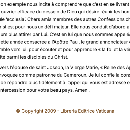
e. Son exemple nous incite à comprendre que c’est en se livran
ouvrier efficace du dessein de Dieu qui désire réunir les ho
le ‘ecclesia’. Chers amis membres des autres Confessions ch
hrist est pour nous un défi majeur. Elle nous conduit d’abord 
ours plus attirer par Lui. C’est en lui que nous sommes appelé
ette année consacrée à l’Apôtre Paul, le grand annonciateur 
le vers lui, pour écouter et pour apprendre « la foi et la vér
ité parmi les disciples du Christ.
ers l’épouse de saint Joseph, la Vierge Marie, « Reine des Ap
 invoquée comme patronne du Cameroun. Je lui confie la con
de répondre plus fidèlement à l’appel qui vous est adressé et
 intercession pour votre beau pays. Amen .
© Copyright 2009 - Libreria Editrice Vaticana