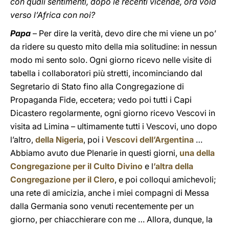
con quali sentimenti, dopo le recenti vicende, ora vola
verso l’Africa con noi?
Papa
– Per dire la verità, devo dire che mi viene un po’
da ridere su questo mito della mia solitudine: in nessun
modo mi sento solo. Ogni giorno ricevo nelle visite di
tabella i collaboratori più stretti, incominciando dal
Segretario di Stato fino alla Congregazione di
Propaganda Fide, eccetera; vedo poi tutti i Capi
Dicastero regolarmente, ogni giorno ricevo Vescovi in
visita ad Limina – ultimamente tutti i Vescovi, uno dopo
l’altro,
della Nigeria
, poi i
Vescovi dell’Argentina
…
Abbiamo avuto due Plenarie in questi giorni,
una della
Congregazione per il Culto Divino
e l
’altra della
Congregazione per il Clero
, e poi colloqui amichevoli;
una rete di amicizia, anche i miei compagni di Messa
dalla Germania sono venuti recentemente per un
giorno, per chiacchierare con me … Allora, dunque, la