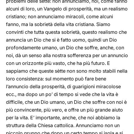
problemi delle sètte: non annunciamo, noi, come fanno
alcuni di loro, un Vangelo di prosperità, ma un realismo
cristiano; non annunciamo miracoli, come alcuni
fanno, ma la sobrietà della vita cristiana. Siamo
convinti che tutta questa sobrietà, questo realismo che
annuncia un Dio che si è fatto uomo, quindi un Dio
profondamente umano, un Dio che soffre, anche, con
noi, dà un senso alla nostra sofferenza per un annuncio
con un orizzonte più vasto, che ha più futuro. E
sappiamo che queste sètte non sono molto stabili nella
loro consistenza: sul momento può fare bene
l’annuncio della prosperità, di guarigioni miracolose
ecc., ma dopo un po’ di tempo si vede che la vita è
difficile, che un Dio umano, un Dio che soffre con noi è
più convincente, più vero, e offre un più grande aiuto
per la vita. E’ importante, anche, che noi abbiamo la
struttura della Chiesa cattolica. Annunciamo non un
piccolo gruppo che dopo un certo tempo si isola e si