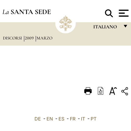
La
SANTA SEDE
ITALIANO
DISCORSI
2009
MARZO
FRANÇAIS
ENGLISH
ITALIANO
PORTUGUÊS
ESPAÑOL
DEUTSCH
POLSKI
العربيّة
DE
-
EN
-
ES
-
FR
-
IT
-
PT
中文