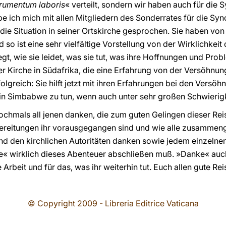
trumentum laboris
« verteilt, sondern wir haben auch für die
be ich mich mit allen Mitgliedern des Sonderrates für die Sy
 die Situation in seiner Ortskirche gesprochen. Sie haben von
o ist eine sehr vielfältige Vorstellung von der Wirklichkeit 
gt, wie sie leidet, was sie tut, was ihre Hoffnungen und Probl
er Kirche in Südafrika, die eine Erfahrung von der Versöhnun
olgreich: Sie hilft jetzt mit ihren Erfahrungen bei den Versö
 in Simbabwe zu tun, wenn auch unter sehr großen Schwierigk
ochmals all jenen danken, die zum guten Gelingen dieser Re
reitungen ihr vorausgegangen sind und wie alle zusammeng
und den kirchlichen Autoritäten danken sowie jedem einzelnen,
e« wirklich dieses Abenteuer abschließen muß. »Danke« auc
e Arbeit und für das, was ihr weiterhin tut. Euch allen gute Re
© Copyright 2009 - Libreria Editrice Vaticana