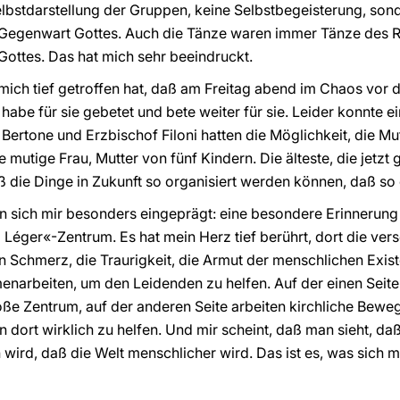
elbstdarstellung der Gruppen, keine Selbstbegeisterung, sond
 Gegenwart Gottes. Auch die Tänze waren immer Tänze des 
ottes. Das hat mich sehr beeindruckt.
mich tief getroffen hat, daß am Freitag abend im Chaos vor
abe für sie gebetet und bete weiter für sie. Leider konnte e
al Bertone und Erzbischof Filoni hatten die Möglichkeit, die 
 mutige Frau, Mutter von fünf Kindern. Die älteste, die jetzt g
ß die Dinge in Zukunft so organisiert werden können, daß so 
 sich mir besonders eingeprägt: eine besondere Erinnerung 
l Léger«-Zentrum. Es hat mein Herz tief berührt, dort die ve
 Schmerz, die Traurigkeit, die Armut der menschlichen Exist
narbeiten, um den Leidenden zu helfen. Auf der einen Seite 
roße Zentrum, auf der anderen Seite arbeiten kirchliche Be
ort wirklich zu helfen. Und mir scheint, daß man sieht, da
 wird, daß die Welt menschlicher wird. Das ist es, was sich