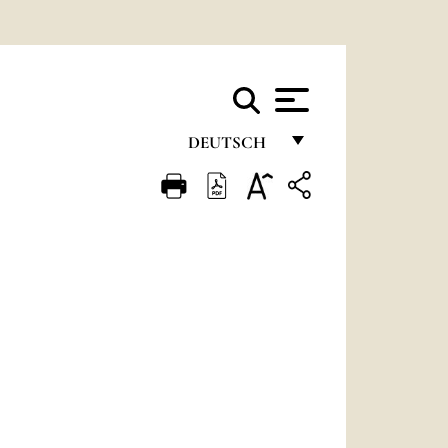
DEUTSCH
FRANÇAIS
ENGLISH
ITALIANO
PORTUGUÊS
ESPAÑOL
DEUTSCH
POLSKI