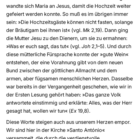
wandte sich Maria an Jesus, damit die Hochzeit weiter
gefeiert werden konnte. So muß es im übrigen immer
sein: »Die Hochzeitsgäste können nicht fasten, solange
der Bräutigam bei ihnen ist« (vgl.
Mk
2,19). Dann ging
die Mutter Jesu zu den Dienern, um sie zu ermahnen:
»Was er euch sagt, das tut« (vgl.
Joh
2,1–5). Und durch
diese mütterliche Fürsprache konnte der »gute Wein«
entstehen, der eine Vorahnung gibt von dem neuen
Bund zwischen der göttlichen Allmacht und dem
armen, aber fügsamen menschlichen Herzen. Dasselbe
war bereits in der Vergangenheit geschehen, wie wir in
der Ersten Lesung gehört haben: »Das ganze Volk
antwortete einstimmig und erklärte: Alles, was der Herr
gesagt hat, wollen wir tun« (
Ex
19,8).
Diese Worte steigen auch aus unserem Herzen empor.
Wir sind hier in der Kirche »Santo António«
versammelt, die durch die verdienstvolle