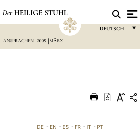
Der
HEILIGE STUHL
DEUTSCH
ANSPRACHEN
2009
MÄRZ
FRANÇAIS
ENGLISH
ITALIANO
PORTUGUÊS
ESPAÑOL
DEUTSCH
POLSKI
العربيّة
DE
-
EN
-
ES
-
FR
-
IT
-
PT
中文