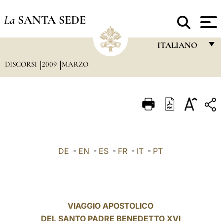
La
SANTA SEDE
ITALIANO
DISCORSI
2009
MARZO
FRANÇAIS
ENGLISH
ITALIANO
PORTUGUÊS
ESPAÑOL
DE
-
EN
-
ES
-
FR
-
IT
-
PT
DEUTSCH
POLSKI
العربيّة
VIAGGIO APOSTOLICO
DEL SANTO PADRE BENEDETTO XVI
中文