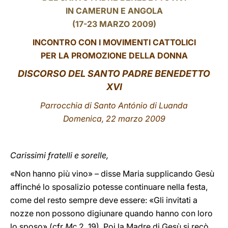
IN CAMERUN E ANGOLA
LATINE
(17-23 MARZO 2009)
INCONTRO CON I MOVIMENTI CATTOLICI
PER LA PROMOZIONE DELLA DONNA
DISCORSO DEL SANTO PADRE BENEDETTO
XVI
Parrocchia di Santo António di Luanda
Domenica, 22 marzo 2009
Carissimi fratelli e sorelle,
«Non hanno più vino» – disse Maria supplicando Gesù
affinché lo sposalizio potesse continuare nella festa,
come del resto sempre deve essere: «Gli invitati a
nozze non possono digiunare quando hanno con loro
lo sposo» (cfr
Mc
2, 19). Poi la Madre di Gesù si recò